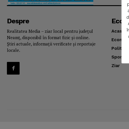
p
d
Despre
Econ
î
Realitatea Media – ziar local pentru județul
Acasă
Neamț, disponibil în format fizic și online.
Econom
Știri actuale, informații verificate și reportaje
Politica
locale.
Sport
SUBSCRIB
Ziar