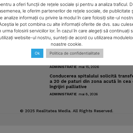
entru a oferi funcții de rețele sociale și pentru a analiza traficul. 
asemenea, le oferim partenerilor de rețele sociale, de publicitate ș
About
e analize informații cu privire la modul în care folosiți site-ul nostr
omic
Noutăţi
Contact us
Aceștia le pot combina cu alte informații oferite de dvs. sau cules
Subscription Plans
n urma folosirii serviciilor lor. În cazul în care alegeți să continuați 
Pregătiri pentru „Vacanţe Muzicale l
utilizați website-ul nostru, sunteți de acord cu utilizarea modulelo
Piatra-Neamţ“
My account
ic
noastre cookie.
ADMINISTRATIE
iunie 4, 2026
Ok
Politica de confidentialitate
Meniurile pacienţilor din spitalul ne
sub lupa nemţenilor de pe reţelele s
E NOW
ADMINISTRATIE
mai 15, 2026
Conducerea spitalului solicită transf
a 20 de paturi din zona acută în cea
îngrijiri palliative
ADMINISTRATIE
mai 8, 2026
© 2025 Realitatea Media. All Rights Reserved.