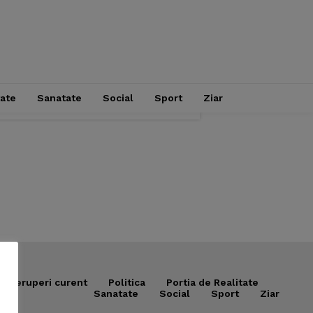
tate
Sanatate
Social
Sport
Ziar
Intreruperi curent
Politica
Portia de Realitate
Sanatate
Social
Sport
Ziar