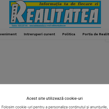
veniment
Intreruperi curent
Politica
Portia de Reali
Week
e PRO
Acest site utilizează cookie-uri
Administratie
Cultura
Economic
Eveniment
Company
Folosim cookie-uri pentru a personaliza conținutul și anunțurile,