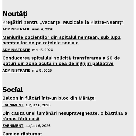
Noutăţi
Pregătiri pentru „Vacanţe Muzicale la Piatra-Neamţ“
ADMINISTRATIE
iunie 4, 2026
Meniurile pacienţilor din spitalul nemţean, sub lupa
nemţenilor de pe reţelele sociale
ADMINISTRATIE
mai 15, 2026
Conducerea spitalului solicită transferarea a 20 de
paturi din zona acută în cea de îngrijiri palliative
ADMINISTRATIE
mai 8, 2026
Social
Balcon în flăcări într-un bloc din Mărăţei
EVENIMENT
august 6, 2026
Din cauza unei lumânări nesupravegheate, o bătrână a
rămas fără casă
EVENIMENT
august 6, 2026
Camion răsturnat