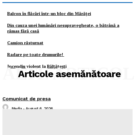
Balcon în flăcări într-un bloc din Mărăţei
Din cauza unei lumânări nesupravegheate, o bătrână a
rămas fără casă
Camion răsturnat
Radare pe toate drumurile!
Incendiu violent la Bălţăteşti
ALTE ARTICO
Articole asemănătoare
Comunicat de presa
Media
-
August 6, 2026
Sistare alimentare gaze naturale in localitatea Piatra
Neamț, județul Neamț