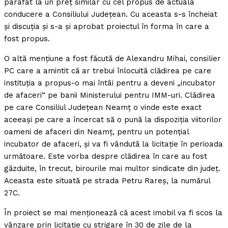
parafat la un preţ similar cu cel propus de actuala
conducere a Consiliului Judeţean. Cu aceasta s-s încheiat
şi discuţia şi s-a şi aprobat proiectul în forma în care a
fost propus.
O altă menţiune a fost făcută de Alexandru Mihai, consilier
PC care a amintit că ar trebui înlocuită clădirea pe care
instituţia a propus-o mai întâi pentru a deveni „incubator
de afaceri“ pe banii Ministerului pentru IMM-uri. Clădirea
pe care Consiliul Judeţean Neamţ o vinde este exact
aceeaşi pe care a încercat să o pună la dispoziţia viitorilor
oameni de afaceri din Neamţ, pentru un potenţial
incubator de afaceri, şi va fi vândută la licitaţie în perioada
următoare. Este vorba despre clădirea în care au fost
găzduite, în trecut, birourile mai multor sindicate din judeţ.
Aceasta este situată pe strada Petru Rareş, la numărul
27C.
În proiect se mai menţionează că acest imobil va fi scos la
vânzare prin licitaţie cu strigare în 30 de zile de la