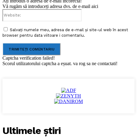
Ați introdus o adresă de e-mail incorectă!
Vă rugăm să introduceți adresa dvs. de e-mail aici
Website:
Salvați numele meu, adresa de e-mail și site-ul web în acest
browser pentru data viitoare i comentariu.
Captcha verification failed!
Scorul utilizatorului captcha a eșuat. va rog sa ne contactati!
Ultimele ştiri