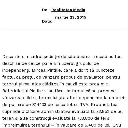
De:
Realitatea Media
martie 23, 2015
Data:
Discuţiile din cadrul şedinţei de săptămâna trecută au fost
deschise de cel ce pare a fi liderul grupului de
independenţi, Mircea Pintilie, care a dorit să puncteze
faptul că preţul de vânzare propus de evaluatori pentru
terenul şi mai ales clădirea în cauză este prea mic.
Referirile lui Pintilie s-au făcut la faptul că se propune
vânzarea clădirii, terenului şi a altor dependinţe la un preţ
de pornire de 814.133 de lei cu tot cu TVA. Proprietatea
cuprinde o clădire administrativă evaluată la 73.852 de lei,
teren şi alte construcţii evaluate la 733.800 de lei şi
împrejmuirea terenului – în valoare de 6.480 de lei. „Nu