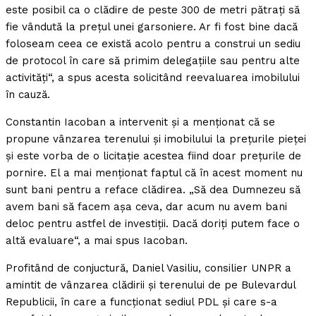
este posibil ca o clădire de peste 300 de metri pătraţi să
fie vândută la preţul unei garsoniere. Ar fi fost bine dacă
foloseam ceea ce există acolo pentru a construi un sediu
de protocol în care să primim delegaţiile sau pentru alte
activităţi“, a spus acesta solicitând reevaluarea imobilului
în cauză.
Constantin Iacoban a intervenit şi a menţionat că se
propune vânzarea terenului şi imobilului la preţurile pieţei
şi este vorba de o licitaţie acestea fiind doar preţurile de
pornire. El a mai menţionat faptul că în acest moment nu
sunt bani pentru a reface clădirea. „Să dea Dumnezeu să
avem bani să facem aşa ceva, dar acum nu avem bani
deloc pentru astfel de investiţii. Dacă doriţi putem face o
altă evaluare“, a mai spus Iacoban.
Profitând de conjuctură, Daniel Vasiliu, consilier UNPR a
amintit de vânzarea clădirii şi terenului de pe Bulevardul
Republicii, în care a funcţionat sediul PDL şi care s-a