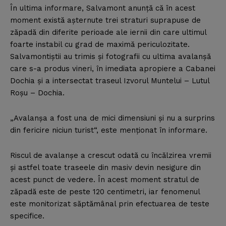
În ultima informare, Salvamont anunţă că în acest
moment există aşternute trei straturi suprapuse de
zăpadă din diferite perioade ale iernii din care ultimul
foarte instabil cu grad de maximă periculozitate.
Salvamontiştii au trimis şi fotografii cu ultima avalanşă
care s-a produs vineri, în imediata apropiere a Cabanei
Dochia şi a intersectat traseul Izvorul Muntelui – Lutul
Roşu – Dochia.
„Avalanşa a fost una de mici dimensiuni şi nu a surprins
din fericire niciun turist“, este menţionat în informare.
Riscul de avalanşe a crescut odată cu încălzirea vremii
şi astfel toate traseele din masiv devin nesigure din
acest punct de vedere. În acest moment stratul de
zăpadă este de peste 120 centimetri, iar fenomenul
este monitorizat săptămânal prin efectuarea de teste
specifice.