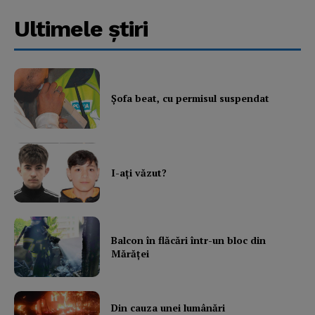
Ultimele ştiri
Şofa beat, cu permisul suspendat
I-aţi văzut?
Balcon în flăcări într-un bloc din
Mărăţei
Din cauza unei lumânări