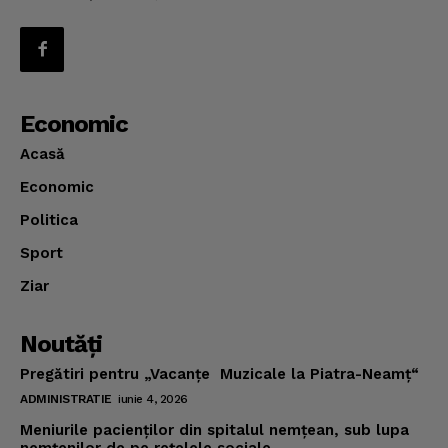
Economic
Acasă
Economic
Politica
Sport
Ziar
Noutăţi
Pregătiri pentru „Vacanţe Muzicale la Piatra-Neamţ“
ADMINISTRATIE
iunie 4, 2026
Meniurile pacienţilor din spitalul nemţean, sub lupa
nemţenilor de pe reţelele sociale