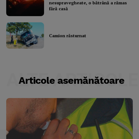
nesupravegheate, o bătrână a rămas
fără casă
Camion răsturnat
ALTE ARTICOLE
Articole asemănătoare