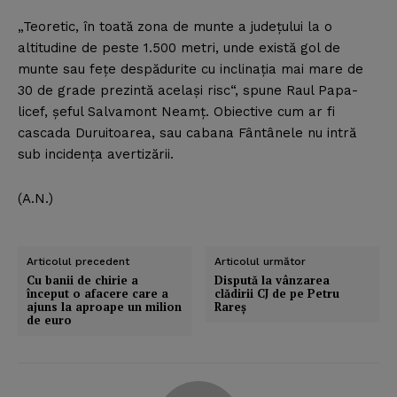
„Teoretic, în toată zona de munte a judeţului la o
altitudine de peste 1.500 metri, unde există gol de
munte sau feţe despădurite cu inclinaţia mai mare de
30 de grade prezintă acelaşi risc“, spune Raul Papa-
licef, şeful Salvamont Neamţ. Obiective cum ar fi
cascada Duruitoarea, sau cabana Fântânele nu intră
sub incidenţa avertizării.
(A.N.)
Articolul precedent
Articolul următor
Cu banii de chirie a
Dispută la vânzarea
început o afacere care a
clădirii CJ de pe Petru
ajuns la aproape un milion
Rareş
de euro