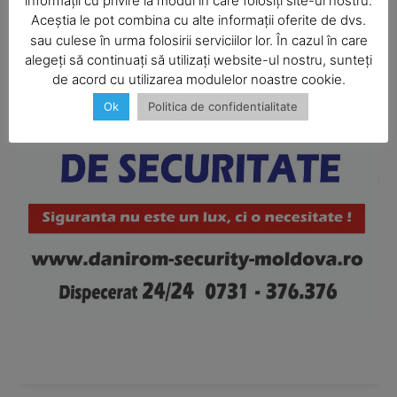
informații cu privire la modul în care folosiți site-ul nostru.
Aceștia le pot combina cu alte informații oferite de dvs.
SUBSCRIBE NOW
sau culese în urma folosirii serviciilor lor. În cazul în care
alegeți să continuați să utilizați website-ul nostru, sunteți
de acord cu utilizarea modulelor noastre cookie.
Ok
Politica de confidentialitate
Company
About
Contact us
Subscription Plans
My account