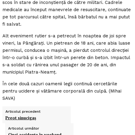
scos în stare de inconştienţă de către militari. Cadrele
medicale au început manevrele de resuscitare, continuate
pe tot parcursul către spital, însă bărbatul nu a mai putut
fi salvat.
Alt eveniment rutier s-a petrecut în noaptea de joi spre
vineri, la Pângăraţi. Un pietrean de 18 ani, care abia luase
permisul, conducea o maşină, a pierdut controlul direcţiei
într-o curbă şi s-a izbit într-un perete din beton. Impactul
s-a soldat cu rănirea unul pasager de 20 de ani, din
municipiul Piatra-Neamţ.
În cele două cazuri oamenii legii continuă cercetările
pentru ucidere şi vătămare corporală din culpă. (Mihai
SAVA)
Articolul precedent
Preot sinucigaş
Articolul următor
Cinci accidente în weekend