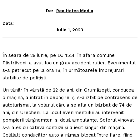
De:
Realitatea Media
Data:
iulie 1, 2023
În seara de 29 iunie, pe DJ 155I, în afara comunei
Păstrăveni, a avut loc un grav accident rutier.
Evenimentul
s-a petrecut pe la ora 18, în următoarele împrejurări
stabilite de poliţişti.
Un tânăr în vârstă de 22 de ani, din Grumăzeşti, conducea
o maşină, a intrat în depăşire, şi s-a izbit pe contrasens de
autoturismul la volanul căruia se afla un bărbat de 74 de
ani, din Urecheni. La locul evenimentului au intervenit
pompierii târgnemţeni şi două ambulanţe. Şoferul vinovat
s-a ales cu câteva contuzii şi a ieşit singur din maşină.
Celălalt conducâtor auto a rămas blocat între fiare, fiind