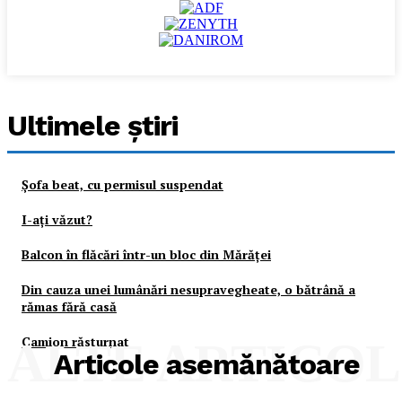
Ultimele ştiri
Şofa beat, cu permisul suspendat
I-aţi văzut?
Balcon în flăcări într-un bloc din Mărăţei
Din cauza unei lumânări nesupravegheate, o bătrână a
rămas fără casă
Camion răsturnat
ALTE ARTICO
Articole asemănătoare