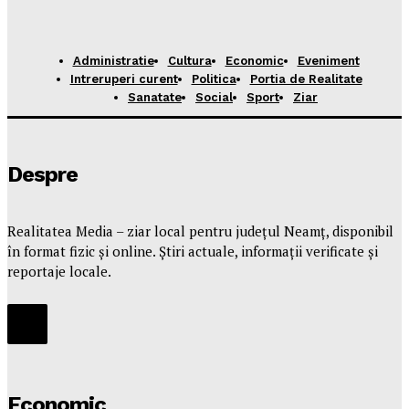
Administratie
Cultura
Economic
Eveniment
Intreruperi curent
Politica
Portia de Realitate
Sanatate
Social
Sport
Ziar
Despre
Realitatea Media – ziar local pentru județul Neamț, disponibil
în format fizic și online. Știri actuale, informații verificate și
reportaje locale.
Economic