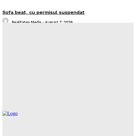
Şofa beat, cu permisul suspendat
Realitatea Media
-
August 7, 2026
I-aţi văzut?
Realitatea Media
-
August 7, 2026
Intreruperi Neamt 2 – 07.08.2026
Sorin
-
August 6, 2026
Intreruperi Neamt 1 – 07.08.2026
Sorin
-
August 6, 2026