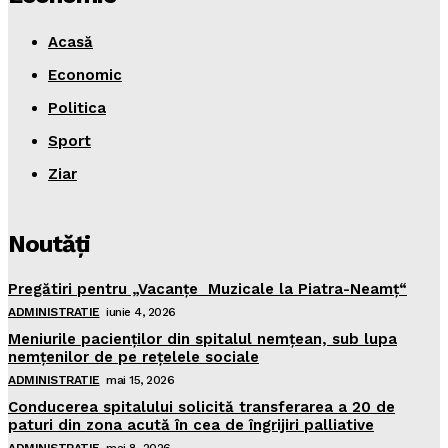
Acasă
Economic
Politica
Sport
Ziar
Noutăţi
Pregătiri pentru „Vacanţe Muzicale la Piatra-Neamţ“
ADMINISTRATIE
iunie 4, 2026
Meniurile pacienţilor din spitalul nemţean, sub lupa
nemţenilor de pe reţelele sociale
ADMINISTRATIE
mai 15, 2026
Conducerea spitalului solicită transferarea a 20 de
paturi din zona acută în cea de îngrijiri palliative