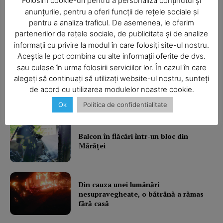
Folosim cookie-uri pentru a personaliza conținutul și
anunțurile, pentru a oferi funcții de rețele sociale și
pentru a analiza traficul. De asemenea, le oferim
partenerilor de rețele sociale, de publicitate și de analize
informații cu privire la modul în care folosiți site-ul nostru.
Aceștia le pot combina cu alte informații oferite de dvs.
SUBSCRIBE NOW
sau culese în urma folosirii serviciilor lor. În cazul în care
alegeți să continuați să utilizați website-ul nostru, sunteți
Ultimele ştiri
de acord cu utilizarea modulelor noastre cookie.
Ok
Politica de confidentialitate
Company
About
Balcon în flăcări într-un bloc din
Mărăţei
Contact us
Subscription Plans
My account
Din cauza unei lumânări
nesupravegheate, o bătrână a rămas
fără casă