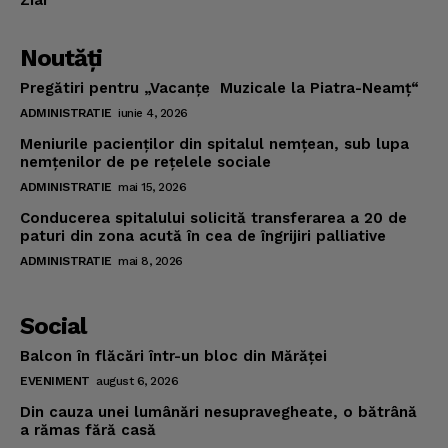
Ziar
Noutăţi
Pregătiri pentru „Vacanţe Muzicale la Piatra-Neamţ“
ADMINISTRATIE
iunie 4, 2026
Meniurile pacienţilor din spitalul nemţean, sub lupa
nemţenilor de pe reţelele sociale
ADMINISTRATIE
mai 15, 2026
Conducerea spitalului solicită transferarea a 20 de
paturi din zona acută în cea de îngrijiri palliative
ADMINISTRATIE
mai 8, 2026
Social
Balcon în flăcări într-un bloc din Mărăţei
EVENIMENT
august 6, 2026
Din cauza unei lumânări nesupravegheate, o bătrână
a rămas fără casă