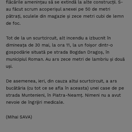
flăcările ameninţau să se extindă la alte construcţii. S-
au făcut scrum acoperişul anexei pe 50 de metri
pătraţi, sculele din magazie şi zece metri cubi de lemn
de foc.
Tot de la un scurtcircuit, alt incendiu a izbucnit în
dimineaţa de 30 mai, la ora 11, la un foişor dintr-o
gospodărie situată pe strada Bogdan Dragoş, în
municipiul Roman. Au ars zece metri de lambriu şi două
uşi.
De asemenea, ieri, din cauza altui scurtcircuit, a ars
bucătăria (cu tot ce se afla în aceasta) unei case de pe
strada Muntenieni, în Piatra-Neamţ. Nimeni nu a avut
nevoie de îngrijiri medicale.
(Mihai SAVA)