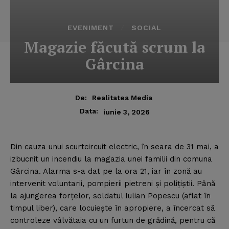
EVENIMENT
SOCIAL
Magazie făcută scrum la
Gârcina
De:
Realitatea Media
Data:
iunie 3, 2026
Din cauza unui scurtcircuit electric, în seara de 31 mai, a
izbucnit un incendiu la magazia unei familii din comuna
Gârcina.
Alarma s-a dat pe la ora 21, iar în zonă au
intervenit voluntarii, pompierii pietreni şi poliţiştii. Până
la ajungerea forţelor, soldatul Iulian Popescu (aflat în
timpul liber), care locuieşte în apropiere, a încercat să
controleze vâlvătaia cu un furtun de grădină, pentru că