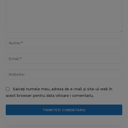
Comentariu:
Nu
Ema
Web
Salvați numele meu, adresa de e-mail și site-ul web în
acest browser pentru data viitoare i comentariu.