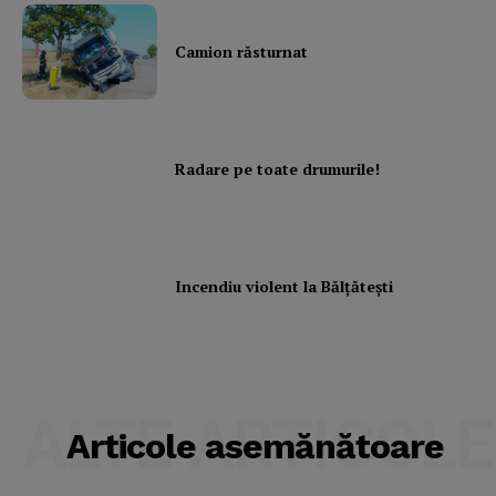
Camion răsturnat
Radare pe toate drumurile!
Incendiu violent la Bălţăteşti
ALTE ARTICOLE
Articole asemănătoare