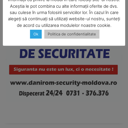
Aceștia le pot combina cu alte informații oferite de dvs.
SUBSCRIBE NOW
sau culese în urma folosirii serviciilor lor. În cazul în care
alegeți să continuați să utilizați website-ul nostru, sunteți
de acord cu utilizarea modulelor noastre cookie.
Ok
Politica de confidentialitate
Company
About
Contact us
Subscription Plans
My account