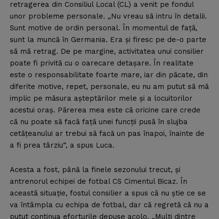
retragerea din Consiliul Local (CL) a venit pe fondul
unor probleme personale. „Nu vreau să intru în detalii.
Sunt motive de ordin personal. În momentul de faţă,
sunt la muncă în Germania. Era şi firesc pe de-o parte
să mă retrag. De pe margine, activitatea unui consilier
poate fi privită cu o oarecare detaşare. În realitate
este o responsabilitate foarte mare, iar din păcate, din
diferite motive, repet, personale, eu nu am putut să mă
implic pe măsura aşteptărilor mele şi a locuitorilor
acestui oraş. Părerea mea este că oricine care crede
că nu poate să facă faţă unei funcţii pusă în slujba
cetăţeanului ar trebui să facă un pas înapoi, înainte de
a fi prea târziu“, a spus Luca.
Acesta a fost, până la finele sezonului trecut, şi
antrenorul echipei de fotbal CS Cimentul Bicaz. În
această situaţie, fostul consilier a spus că nu ştie ce se
va întâmpla cu echipa de fotbal, dar că regretă că nu a
putut continua eforturile depuse acolo. „Mulţi dintre