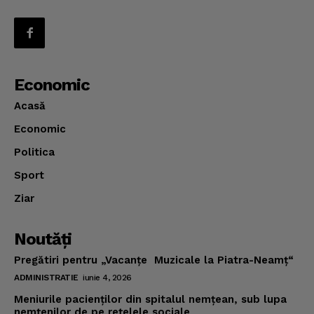
Economic
Acasă
Economic
Politica
Sport
Ziar
Noutăţi
Pregătiri pentru „Vacanţe Muzicale la Piatra-Neamţ“
ADMINISTRATIE
iunie 4, 2026
Meniurile pacienţilor din spitalul nemţean, sub lupa
nemţenilor de pe reţelele sociale