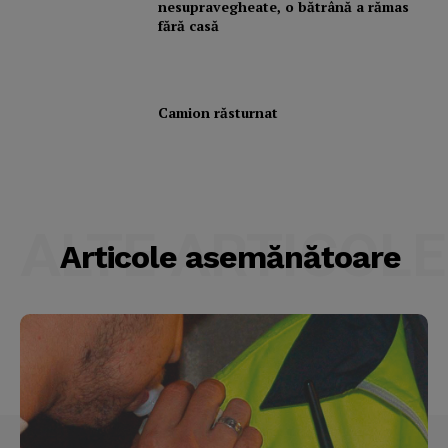
nesupravegheate, o bătrână a rămas
fără casă
Camion răsturnat
ALTE ARTICOLE
Articole asemănătoare