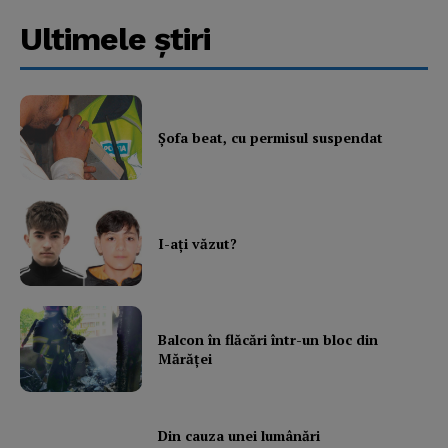
Ultimele ştiri
Şofa beat, cu permisul suspendat
I-aţi văzut?
Balcon în flăcări într-un bloc din
Mărăţei
Din cauza unei lumânări