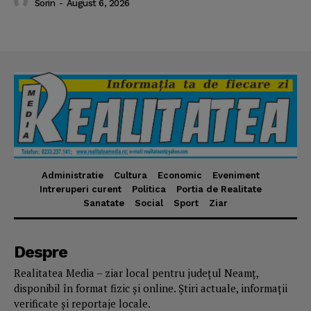
Sorin
-
August 6, 2026
Administratie
Cultura
Economic
Eveniment
Intreruperi curent
Politica
Portia de Realitate
Sanatate
Social
Sport
Ziar
Despre
Realitatea Media – ziar local pentru județul Neamț,
disponibil în format fizic și online. Știri actuale, informații
verificate și reportaje locale.