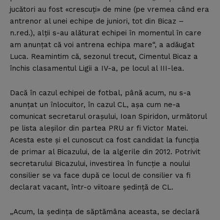
jucători au fost «crescuţi» de mine (pe vremea când era
antrenor al unei echipe de juniori, tot din Bicaz –
n.red.), alţii s-au alăturat echipei în momentul în care
am anunţat că voi antrena echipa mare“, a adăugat
Luca. Reamintim că, sezonul trecut, Cimentul Bicaz a
închis clasamentul Ligii a IV-a, pe locul al III-lea.
Dacă în cazul echipei de fotbal, până acum, nu s-a
anunţat un înlocuitor, în cazul CL, aşa cum ne-a
comunicat secretarul oraşului, Ioan Spiridon, următorul
pe lista aleşilor din partea PRU ar fi Victor Matei.
Acesta este şi el cunoscut ca fost candidat la funcţia
de primar al Bicazului, de la algerile din 2012. Potrivit
secretarului Bicazului, investirea în funcţie a noului
consilier se va face după ce locul de consilier va fi
declarat vacant, într-o viitoare şedinţă de CL.
„Acum, la şedinţa de săptămâna aceasta, se declară