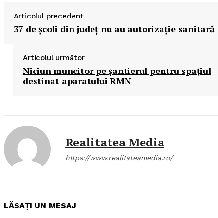
Articolul precedent
37 de şcoli din judeţ nu au autorizaţie sanitară
Articolul următor
Niciun muncitor pe şantierul pentru spaţiul
destinat aparatului RMN
Realitatea Media
https://www.realitateamedia.ro/
LĂSAȚI UN MESAJ