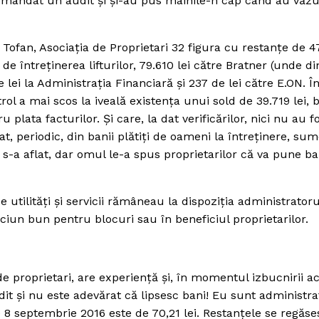
omandat un audit şi şi-au pus mâinile-n cap când au văzu
Tofan, Asociaţia de Proprietari 32 figura cu restanţe de 4
de întreţinerea lifturilor, 79.610 lei către Bratner (unde di
 lei la Administraţia Financiară şi 237 de lei către E.ON. În
trol a mai scos la iveală existenţa unui sold de 39.719 lei, 
plata facturilor. Şi care, la dat verificărilor, nici nu au f
uat, periodic, din banii plătiţi de oameni la întreţinere, su
u s-a aflat, dar omul le-a spus proprietarilor că va pune ba
de utilităţi şi servicii rămâneau la dispoziţia administratoru
iciun bun pentru blocuri sau în beneficiul proprietarilor.
 de proprietari, are experienţă şi, în momentul izbucnirii a
dit şi nu este adevărat că lipsesc bani! Eu sunt administra
e 8 septembrie 2016 este de 70,21 lei. Restanţele se regăse