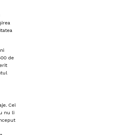
i
şirea
itatea
ni
.600 de
erit
tul
je. Cei
u nu li
început