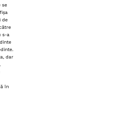
e se
fişa
i de
 către
u s-a
dinte
edinte.
a, dar
,
i
ă în