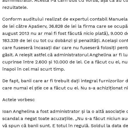
administrator. Acesta i-a cam dus cu vorba, aşa că au c
rezultatele.
Conform auditului realizat de expertul contabil Manuela 
de lei către ApaServ, 36.828 de lei la firma care se ocupă 
august 2013 nu ar mai fi fost făcută nicio plată), 9.000 de
183.339 de lei cu tot cu dobânzi şi penalităţi. Acelaşi con
care fuseseră încasaţi dar care nu fuseseră folosiţi pentru 
găsit. A reieşit astfel că administratorul Anghelina ar fi l
cuprinse între 2.600 şi 10.000 de lei. Ce a făcut cu ei, n
înapoi în cel mai scurt timp.
De fapt, banii care ar fi trebuit daţi integral furnizorilor 
care numai el ştie ce a făcut cu ei. Nu s-a achiziţionat n
Actele vorbesc
Ioan Anghelina a fost administrator şi la o altă asociaţie
scandal a negat toate acuzaţiile. „Nu s-a făcut niciun au
vă spun că banii sunt. E totul în regulă. Soldul la data d