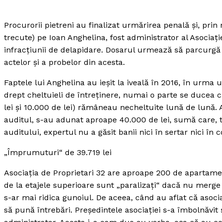
Procurorii pietreni au finalizat urmărirea penală şi, prin 
trecute) pe Ioan Anghelina, fost administrator al Asociaţi
infracţiunii de delapidare.
Dosarul urmează să parcurgă et
actelor şi a probelor din acesta.
Faptele lui Anghelina au ieşit la iveală în 2016, în urma 
drept cheltuieli de întreţinere, numai o parte se ducea c
lei şi 10.000 de lei) rămâneau necheltuite lună de lună. 
auditul, s-au adunat aproape 40.000 de lei, sumă care, t
auditului, expertul nu a găsit banii nici în sertar nici în c
„Împrumuturi“ de 39.719 lei
Asociaţia de Proprietari 32 are aproape 200 de apartamen
de la etajele superioare sunt „paralizaţi“ dacă nu merge li
s-ar mai ridica gunoiul. De aceea, când au aflat că asoci
să pună întrebări. Preşedintele asociaţiei s-a îmbolnăvit ş