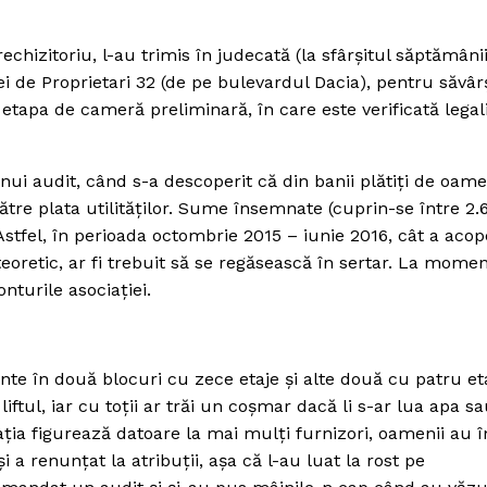
rechizitoriu, l-au trimis în judecată (la sfârşitul săptămâni
ei de Proprietari 32 (de pe bulevardul Dacia), pentru săvâr
apa de cameră preliminară, în care este verificată legal
unui audit, când s-a descoperit că din banii plătiţi de oame
ătre plata utilităţilor. Sume însemnate (cuprin-se între 2
Astfel, în perioada octombrie 2015 – iunie 2016, cât a acop
eoretic, ar fi trebuit să se regăsească în sertar. La momen
onturile asociaţiei.
te în două blocuri cu zece etaje şi alte două cu patru eta
ftul, iar cu toţii ar trăi un coşmar dacă li s-ar lua apa sa
aţia figurează datoare la mai mulţi furnizori, oamenii au 
i a renunţat la atribuţii, aşa că l-au luat la rost pe