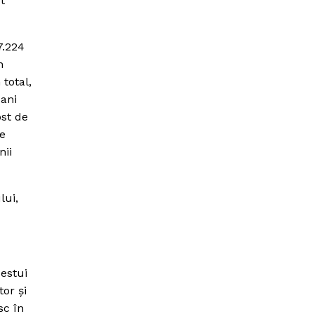
t
7.224
n
 total,
bani
ost de
me
nii
lui,
cestui
tor şi
sc în