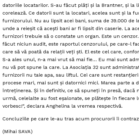
datoriile locatarilor. S-au făcut plăţi şi la Brantner, şi la l
corelează. Ce datorii sunt la locatari, acelea sunt şi la fu
furnizorului. Nu au lipsit acei bani, suma de 39.000 de le
unde a reieşit că aceşti bani ar fi lipsit din caserie. La 
furnizori trebuie să o constate un organ. Este un cenzo
făcut niciun audit, este raportul cenzorului, pe care-l f
care să vă poată da relaţii veţi şti. El este cel care, conf
S-a ales unul, n-a mai vrut să mai fie… Eu mai sunt admini
nu vă pot spune la care. La Asociaţia 32 sunt administrat
furnizorii nu taie apa, sau liftul. Cei care sunt restanţier
procese mari, mai sunt şi datornici mici. Marea parte a da
întreţinerea. Şi în definitiv, ce să spuneţi în presă, dac
urmă, celelalte au fost eşalonate, se plăteşte în fiecare l
vorbesc!“, declara Anghelina la vremea respectivă.
Concluziile pe care le-au tras acum procurorii îi contrazi
(Mihai SAVA)