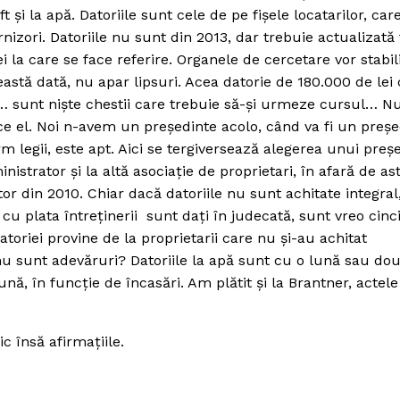
ift şi la apă. Datoriile sunt cele de pe fişele locatarilor, car
rnizori. Datoriile nu sunt din 2013, dar trebuie actualizată 
i la care se face referire. Organele de cercetare vor stabil
această dată, nu apar lipsuri. Acea datorie de 180.000 de lei
r… sunt nişte chestii care trebuie să-şi urmeze cursul… N
ace el. Noi n-avem un preşedinte acolo, când va fi un preşe
orm legii, este apt. Aici se tergiversează alegerea unui preş
strator şi la altă asociaţie de proprietari, în afară de ast
or din 2010. Chiar dacă datoriile nu sunt achitate integral
i cu plata întreţinerii sunt daţi în judecată, sunt vreo cinc
toriei provine de la proprietarii care nu şi-au achitat
ă nu sunt adevăruri? Datoriile la apă sunt cu o lună sau dou
ună, în funcţie de încasări. Am plătit şi la Brantner, actele
c însă afirmaţiile.