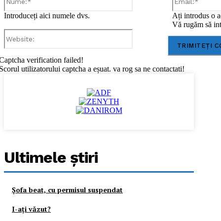
Introduceți aici numele dvs.
Ați introdus o a
Vă rugăm să int
Website:
Captcha verification failed!
Scorul utilizatorului captcha a eșuat. va rog sa ne contactati!
Ultimele ştiri
Şofa beat, cu permisul suspendat
I-aţi văzut?