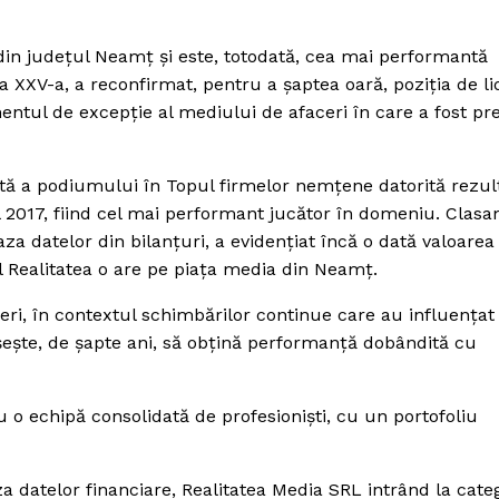
din judeţul Neamţ şi este, totodată, cea mai performantă
 a XXV-a, a reconfirmat, pentru a şaptea oară, poziţia de li
entul de excepţie al mediului de afaceri în care a fost pr
tă a podiumului în Topul firmelor nemţene datorită rezul
al 2017, fiind cel mai performant jucător în domeniu. Clas
 datelor din bilanţuri, a evidenţiat încă o dată valoarea
l Realitatea o are pe piaţa media din Neamţ.
eri, în contextul schimbărilor continue care au influenţat
şeşte, de şapte ani, să obţină performanţă dobândită cu
u o echipă consolidată de profesionişti, cu un portofoliu
a datelor financiare, Realitatea Media SRL intrând la cate