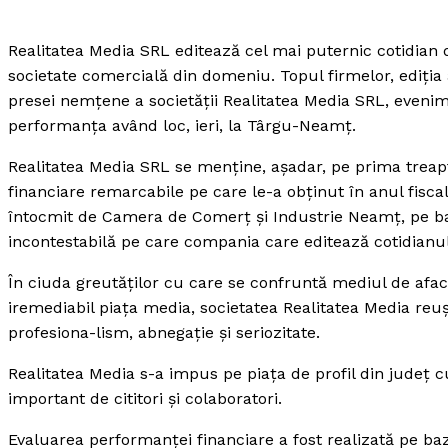
Realitatea Media SRL editează cel mai puternic cotidian 
societate comercială din domeniu.
Topul firmelor, ediţia
presei nemţene a societăţii Realitatea Media SRL, evenim
performanţa având loc, ieri, la Târgu-Neamţ.
Realitatea Media SRL se menţine, aşadar, pe prima treap
financiare remarcabile pe care le-a obţinut în anul fisc
întocmit de Camera de Comerţ şi Industrie Neamţ, pe baza
incontestabilă pe care compania care editează cotidianu
În ciuda greutăţilor cu care se confruntă mediul de afac
iremediabil piaţa media, societatea Realitatea Media reu
profesiona-lism, abnegaţie şi seriozitate.
Realitatea Media s-a impus pe piaţa de profil din judeţ c
important de cititori şi colaboratori.
Evaluarea performanţei financiare a fost realizată pe baz