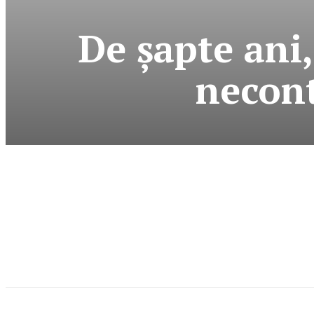
De şapte ani,
necont