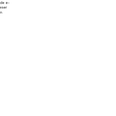
 de e-
wser
u.