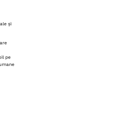
ale şi
are
il pe
r umane