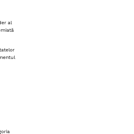
der al
emiată
tatelor
amentul
goria