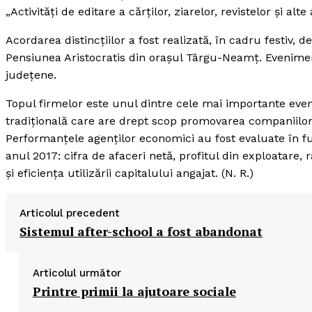
„Activităţi de editare a cărţilor, ziarelor, revistelor şi alte
Acordarea distincţiilor a fost realizată, în cadru festiv,
Pensiunea Aristocratis din oraşul Târgu-Neamţ. Evenimentul
judeţene.
Topul firmelor este unul dintre cele mai importante eve
tradiţională care are drept scop promovarea companiilor
Performanţele agenţilor economici au fost evaluate în func
anul 2017: cifra de afaceri netă, profitul din exploatare, 
şi eficienţa utilizării capitalului angajat. (N. R.)
Articolul precedent
Sistemul after-school a fost abandonat
Articolul următor
Printre primii la ajutoare sociale