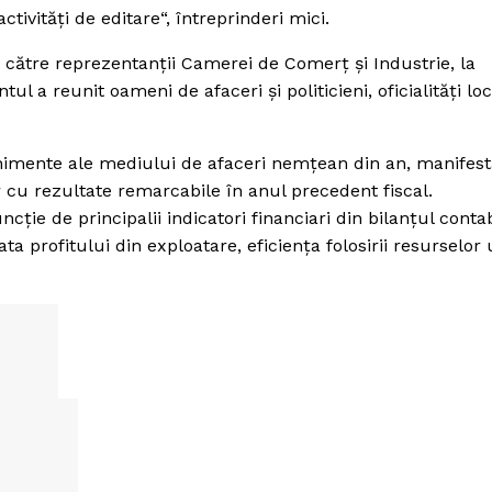
 activităţi de editare“, întreprinderi mici.
 de către reprezentanţii Camerei de Comerţ şi Industrie, la
 a reunit oameni de afaceri şi politicieni, oficialităţi loc
nimente ale mediului de afaceri nemţean din an, manifest
 cu rezultate remarcabile în anul precedent fiscal.
ţie de principalii indicatori financiari din bilanţul contab
rata profitului din exploatare, eficienţa folosirii resurselo