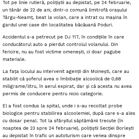
Tot pe linie rutieră, poliţiştii au depistat, pe 24 februarie,
un tânăr de 22 de ani, dintr-o comună limitrofă oraşului
Târgu-Neamţ, beat la volan, care a intrat cu maşina în
gardul unei case din localitatea băcăuană Poduri.
Accidentul s-a petrecut pe DJ 117, în condiţiile în care
conducătorul auto a pierdut controlul volanului. Din
fericire, nu au fost victime omeneşti, ci doar pagube
materiale.
La faţa locului au intervenit agenţii din Moineşti, care au
stabilit că şoferul avea o îmbibaţie alcoolică de 0,68
miligrame/litru, în aerul expirat, dar şi că acesta nu avea
permis de conducere pentru nicio categorie.
El a fost condus la spital, unde i s-au recoltat probe
biologice pentru stabilirea alcoolemiei, după care s-a ales
cu dosar penal. Tot la sfârşitul săptămânii trecute (în
noaptea de 23 spre 24 februarie), poliţiştii Secţiei Borleşti
au depistat în trafic un autoturism care venea dinspre