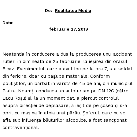
De:
Realitatea Media
Data:
februarie 27, 2019
Neatenţia în conducere a dus la producerea unui accident
rutier, în dimineaţa de 25 februarie, la ieşirea din oraşul
Bicaz.
Evenimentul, care a avut loc pe la ora 7, s-a soldat,
din fericire, doar cu pagube materiale. Conform
poliţiştilor, un bărbat în vârstă de 45 de ani, din municipiul
Piatra-Neamţ, conducea un autoturism pe DN 12C (către
Lacu Roşu) şi, la un moment dat, a pierdut controlul
asupra direcţiei de deplasare, a ieşit de pe şosea şi s-a
oprit cu maşina în albia unui pârâu. Şoferul, care nu se
afla sub influenţa băuturilor alcoolice, a fost sancţionat
contravenţional.