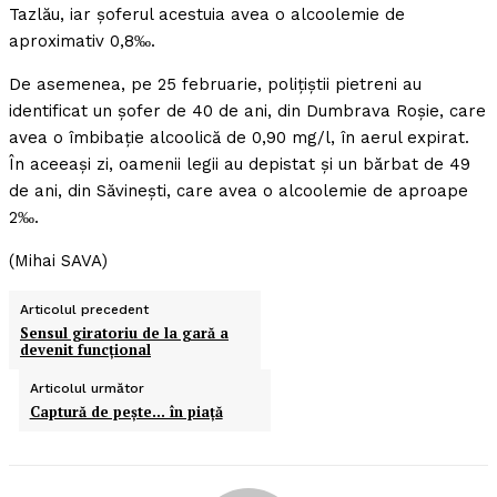
Tazlău, iar şoferul acestuia avea o alcoolemie de
aproximativ 0,8‰.
De asemenea, pe 25 februarie, poliţiştii pietreni au
identificat un şofer de 40 de ani, din Dumbrava Roşie, care
avea o îmbibaţie alcoolică de 0,90 mg/l, în aerul expirat.
În aceeaşi zi, oamenii legii au depistat şi un bărbat de 49
de ani, din Săvineşti, care avea o alcoolemie de aproape
2‰.
(Mihai SAVA)
Articolul precedent
Sensul giratoriu de la gară a
devenit funcţional
Articolul următor
Captură de peşte… în piaţă