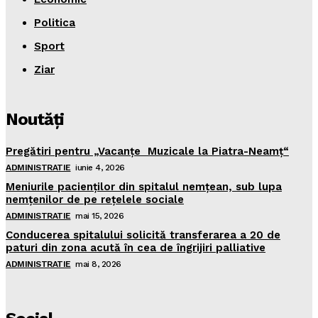
Politica
Sport
Ziar
Noutăţi
Pregătiri pentru „Vacanţe Muzicale la Piatra-Neamţ“
ADMINISTRATIE
iunie 4, 2026
Meniurile pacienţilor din spitalul nemţean, sub lupa
nemţenilor de pe reţelele sociale
ADMINISTRATIE
mai 15, 2026
Conducerea spitalului solicită transferarea a 20 de
paturi din zona acută în cea de îngrijiri palliative
ADMINISTRATIE
mai 8, 2026