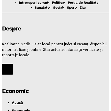
Intreruperi curent
Politica
Portia de Realitate
Sanatate
Social
Sport
Ziar
Despre
Realitatea Media – ziar local pentru județul Neamț, disponibil
în format fizic și online. Știri actuale, informații verificate și
reportaje locale.
Economic
Acasă
Economic