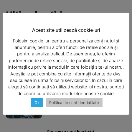
Ultimele ştiri
Acest site utilizează cookie-uri
Folosim cookie-uri pentru a personaliza conținutul și
Şofa beat, cu permisul suspendat
anunțurile, pentru a oferi funcții de rețele sociale și
pentru a analiza traficul. De asemenea, le oferim
partenerilor de rețele sociale, de publicitate și de analize
informații cu privire la modul în care folosiți site-ul nostru.
Aceștia le pot combina cu alte informații oferite de dvs.
I-aţi văzut?
SUBSCRIBE NOW
sau culese în urma folosirii serviciilor lor. În cazul în care
alegeți să continuați să utilizați website-ul nostru, sunteți
de acord cu utilizarea modulelor noastre cookie.
Balcon în flăcări într-un bloc din
Ok
Politica de confidentialitate
Company
Mărăţei
About
Contact us
Din cauza unei lumânări