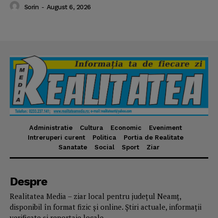
Sorin
-
August 6, 2026
Administratie
Cultura
Economic
Eveniment
Intreruperi curent
Politica
Portia de Realitate
Sanatate
Social
Sport
Ziar
Despre
Realitatea Media – ziar local pentru județul Neamț,
disponibil în format fizic și online. Știri actuale, informații
verificate și reportaje locale.