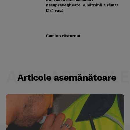
nesupravegheate, o bătrână a rămas
Subscription Plans
fără casă
My account
Camion răsturnat
ALTE ARTICOLE
Articole asemănătoare