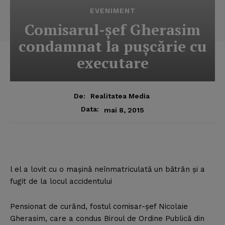
EVENIMENT
Comisarul-şef Gherasim
condamnat la puşcărie cu
executare
De:
Realitatea Media
Data:
mai 8, 2015
l el a lovit cu o maşină neînmatriculată un bătrân şi a
fugit de la locul accidentului
Pensionat de curând, fostul comisar-şef Nicolaie
Gherasim, care a condus Biroul de Ordine Publică din