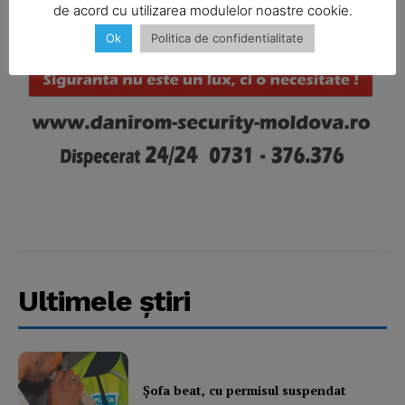
de acord cu utilizarea modulelor noastre cookie.
Ok
Politica de confidentialitate
Company
About
Contact us
Subscription Plans
My account
Ultimele ştiri
Şofa beat, cu permisul suspendat