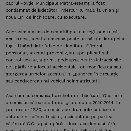
cadrul Poliţiei Municipale Piatra-Neamţ, a fost
condamnat de judecători, miercuri (6 mai), la un an şi
nouă luni de închisoare, cu executare.
Gherasim a ajuns de cealaltă parte a legii pentru că,
anul trecut, a dat cu maşina peste un bătrân, iar apoi a
fugit, lăsând date false de identitate. Ofiţerul
pensionar, arestat preventiv, iar apoi plasat sub
control judiciar, a primit pedeapsa pentru infracţiunile
de „părăsire a locului accidentului, ori modificarea sau
ştergerea urmelor acestuia“ şi „punerea în circulaţie
sau conducerea unui vehicul neînmatriculat“.
Aşa cum au comunicat anchetatorii băcăuani, Gherasim
a comis următoarele fapte: „La data de 20.10.2014, în
jurul orelor 12.30, a condus pe drumurile publice un
autoturism neînmatriculat, accidentând pe partea
vătămată C.G., apoi a părăsit locul accidentului fără
încuviinţarea organelor de Poliţie abilitate, lăsând