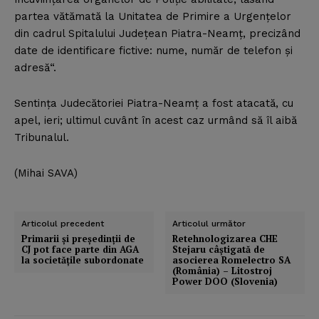
partea vătămată la Unitatea de Primire a Urgenţelor
din cadrul Spitalului Judeţean Piatra-Neamţ, precizând
date de identificare fictive: nume, număr de telefon şi
adresă“.
Sentinţa Judecătoriei Piatra-Neamţ a fost atacată, cu
apel, ieri; ultimul cuvânt în acest caz urmând să îl aibă
Tribunalul.
(Mihai SAVA)
Articolul precedent
Articolul următor
Primarii şi preşedinţii de
Retehnologizarea CHE
CJ pot face parte din AGA
Stejaru câştigată de
la societăţile subordonate
asocierea Romelectro SA
(România) – Litostroj
Power DOO (Slovenia)