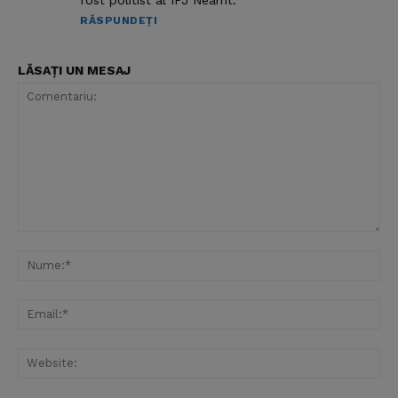
fost politist al IPJ Neamt.
RĂSPUNDEȚI
LĂSAȚI UN MESAJ
Comentariu:
Nu
Ema
Web