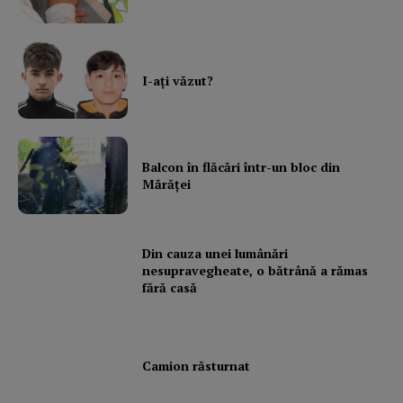
I-aţi văzut?
Balcon în flăcări într-un bloc din
Mărăţei
Din cauza unei lumânări
nesupravegheate, o bătrână a rămas
fără casă
Camion răsturnat