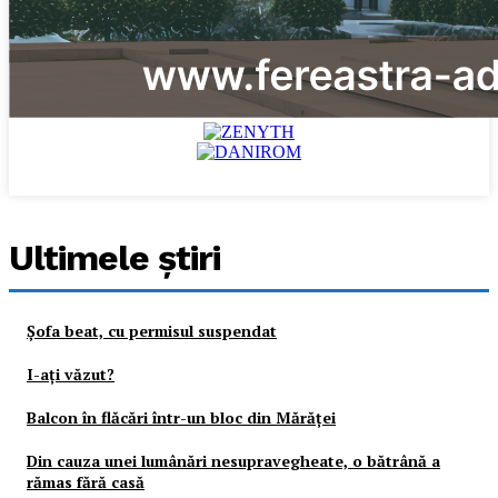
Ultimele ştiri
Şofa beat, cu permisul suspendat
I-aţi văzut?
Balcon în flăcări într-un bloc din Mărăţei
Din cauza unei lumânări nesupravegheate, o bătrână a
rămas fără casă