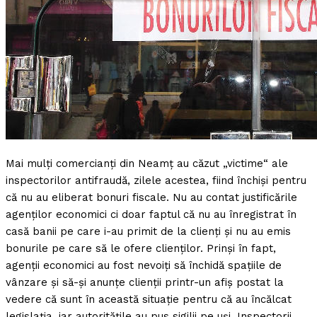
Mai mulţi comercianţi din Neamţ au căzut „victime“ ale
inspectorilor antifraudă, zilele acestea, fiind închişi pentru
că nu au eliberat bonuri fiscale. Nu au contat justificările
agenţilor economici ci doar faptul că nu au înregistrat în
casă banii pe care i-au primit de la clienţi şi nu au emis
bonurile pe care să le ofere clienţilor.
Prinşi în fapt,
agenţii economici au fost nevoiţi să închidă spaţiile de
vânzare şi să-şi anunţe clienţii printr-un afiş postat la
vedere că sunt în această situaţie pentru că au încălcat
legislaţia, iar autorităţile au pus sigilii pe uşi. Inspectorii