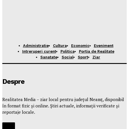
Administratie
Cultura
Economic
Eveniment
Intreruperi curent
Politica
Portia de Realitate
Sanatate
Social
Sport
Ziar
Despre
Realitatea Media – ziar local pentru județul Neamț, disponibil
în format fizic și online. Știri actuale, informații verificate și
reportaje locale.