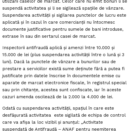
utilizării caselor de marcat. Celor care nu emit bonuri li se
suspendă activitatea şi li se sigilează spaţiile de vânzare.
Suspendarea activităţii şi sigilarea punctelor de lucru este
aplicată şi în cazul în care comercianţii nu întocmesc
documente justificative pentru sumele de bani introduse,
extrase în sau din sertarul casei de marcat.
Inspectorii antifraudă aplică şi amenzi între 10.000 şi
15.000 de lei (plus suspendarea activităţii între o lună şi 3
luni). Dacă la punctele de vânzare a bunurilor sau de
prestare a serviciilor există sume deţinute fără a putea fi
justificate prin datele înscrise în documentele emise cu
aparate de marcat electronice fiscale, în registrul special
sau prin chitanţe, acestea sunt confiscate, iar în aceste
cazuri amenda oscilează de la 2.000 la 4.000 de lei.
Odată cu suspendarea activităţii, spaţiul în care este
desfăşurată activitatea este sigilată de echipa de control
care va afişa la loc vizibil şi anunţul: „Activitate
suspendată de Antifraudă – ANAF pentru neemiterea