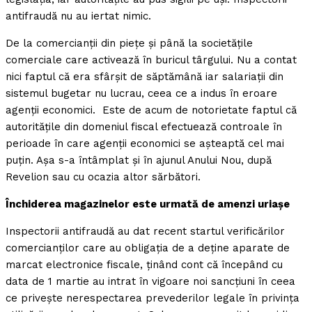
antifraudă nu au iertat nimic.
De la comercianţii din pieţe şi până la societăţile
comerciale care activează în buricul târgului. Nu a contat
nici faptul că era sfârşit de săptămână iar salariaţii din
sistemul bugetar nu lucrau, ceea ce a indus în eroare
agenţii economici. Este de acum de notorietate faptul că
autorităţile din domeniul fiscal efectuează controale în
perioade în care agenţii economici se aşteaptă cel mai
puţin. Aşa s-a întâmplat şi în ajunul Anului Nou, după
Revelion sau cu ocazia altor sărbători.
Închiderea magazinelor este urmată de amenzi uriaşe
Inspectorii antifraudă au dat recent startul verificărilor
comercianţilor care au obligaţia de a deţine aparate de
marcat electronice fiscale, ţinând cont că începând cu
data de 1 martie au intrat în vigoare noi sancţiuni în ceea
ce priveşte nerespectarea prevederilor legale în privinţa