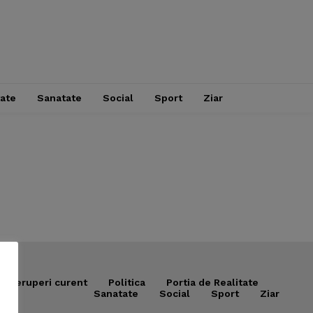
tate
Sanatate
Social
Sport
Ziar
Intreruperi curent
Politica
Portia de Realitate
Sanatate
Social
Sport
Ziar