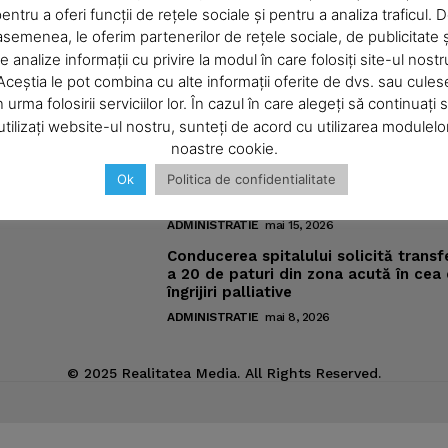
entru a oferi funcții de rețele sociale și pentru a analiza traficul. 
asemenea, le oferim partenerilor de rețele sociale, de publicitate ș
About
e analize informații cu privire la modul în care folosiți site-ul nostr
omic
Noutăţi
Contact us
Aceștia le pot combina cu alte informații oferite de dvs. sau cules
Subscription Plans
n urma folosirii serviciilor lor. În cazul în care alegeți să continuați 
Pregătiri pentru „Vacanţe Muzicale l
utilizați website-ul nostru, sunteți de acord cu utilizarea modulelo
Piatra-Neamţ“
My account
ic
noastre cookie.
ADMINISTRATIE
iunie 4, 2026
Ok
Politica de confidentialitate
Meniurile pacienţilor din spitalul ne
sub lupa nemţenilor de pe reţelele s
E NOW
ADMINISTRATIE
mai 15, 2026
Conducerea spitalului solicită transf
a 20 de paturi din zona acută în cea
îngrijiri palliative
ADMINISTRATIE
mai 8, 2026
© 2025 Realitatea Media. All Rights Reserved.