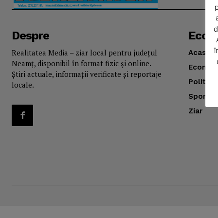
p
d
Despre
Econ
î
Realitatea Media – ziar local pentru județul
Acasă
Neamț, disponibil în format fizic și online.
Econom
Știri actuale, informații verificate și reportaje
Politica
locale.
Sport
SUBSCRIB
Ziar