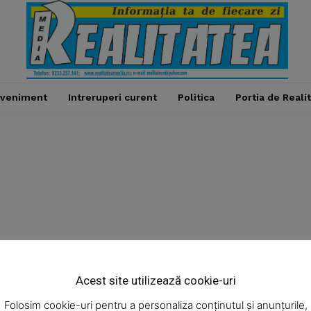
veniment
Intreruperi curent
Politica
Portia de Reali
Week
e PRO
Acest site utilizează cookie-uri
Administratie
Cultura
Economic
Eveniment
Company
Folosim cookie-uri pentru a personaliza conținutul și anunțurile,