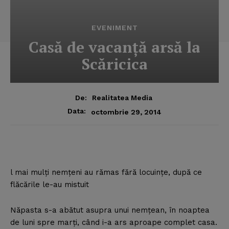
EVENIMENT
Casă de vacanţă arsă la
Scăricica
De:
Realitatea Media
Data:
octombrie 29, 2014
l mai mulţi nemţeni au rămas fără locuinţe, după ce
flăcările le-au mistuit
Năpasta s-a abătut asupra unui nemţean, în noaptea
de luni spre marţi, când i-a ars aproape complet casa.