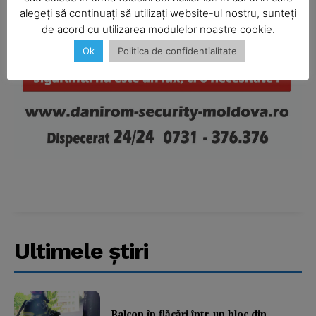
alegeți să continuați să utilizați website-ul nostru, sunteți
de acord cu utilizarea modulelor noastre cookie.
Ok
Politica de confidentialitate
Company
About
Contact us
Subscription Plans
My account
Ultimele ştiri
Balcon în flăcări într-un bloc din