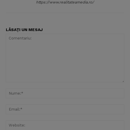
https://www.realitateamedia.ro/
LĂSAȚI UN MESAJ
Comentariu:
Nu
Ema
Web