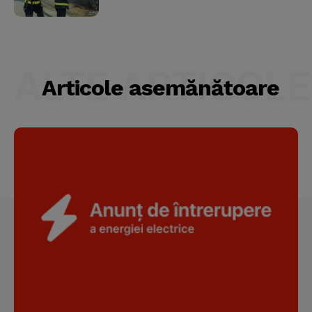
ALTE ARTICOLE
Articole asemănătoare