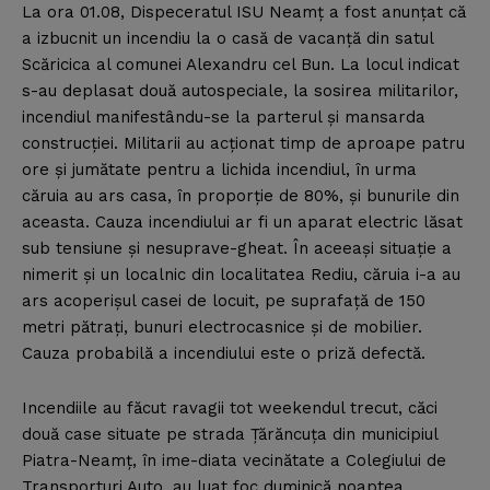
La ora 01.08, Dispeceratul ISU Neamţ a fost anunţat că
a izbucnit un incendiu la o casă de vacanţă din satul
Scăricica al comunei Alexandru cel Bun. La locul indicat
s-au deplasat două autospeciale, la sosirea militarilor,
incendiul manifestându-se la parterul şi mansarda
construcţiei. Militarii au acţionat timp de aproape patru
ore şi jumătate pentru a lichida incendiul, în urma
căruia au ars casa, în proporţie de 80%, şi bunurile din
aceasta. Cauza incendiului ar fi un aparat electric lăsat
sub tensiune şi nesuprave-gheat. În aceeaşi situaţie a
nimerit şi un localnic din localitatea Rediu, căruia i-a au
ars acoperişul casei de locuit, pe suprafaţă de 150
metri pătraţi, bunuri electrocasnice şi de mobilier.
Cauza probabilă a incendiului este o priză defectă.
Incendiile au făcut ravagii tot weekendul trecut, căci
două case situate pe strada Ţărăncuţa din municipiul
Piatra-Neamţ, în ime-diata vecinătate a Colegiului de
Transporturi Auto, au luat foc duminică noaptea.