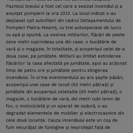
Paznicul liceului a fost cel care a sesizat incendiul şi a
anunţat pompierii la ora 23.13. La locul indicat s-au
deplasat opt subofiţeri din cadrul Detaşamentului de
Pompieri Piatra-Neamţ, cu trei autospeciale de lucru
cu apă şi spumă. La sosirea militarilor, flăcări de peste
zece metri cuprindeau una din case, o bucătărie de
vară şi o magazie, în totalitate, şi acoperişul celei de-a
doua case, pe jumătate. Militarii au limitat extinderea
flăcărilor la casa afectată pe jumătate, apoi au acţionat
timp de patru ore şi jumătate pentru stingerea
incendiului. În urma evenimentului au ars şapte păsări,
acoperişul unei case de locuit (40 metri pătraţi) şi
jumătate din acoperişul celeilalte (40 metri pătraţi), o
magazie, o bucătărie de vară, doi metri cubi lemn de
foc, o motocicletă şi un aparat de sudură, s-au
degradat elementele de mobilier şi electrocasnice din
cele două locuinţe. Cauza incendiului este un coş de
fum necurăţat de funingine şi neprotejat faţă de