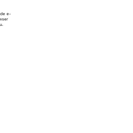
 de e-
wser
u.