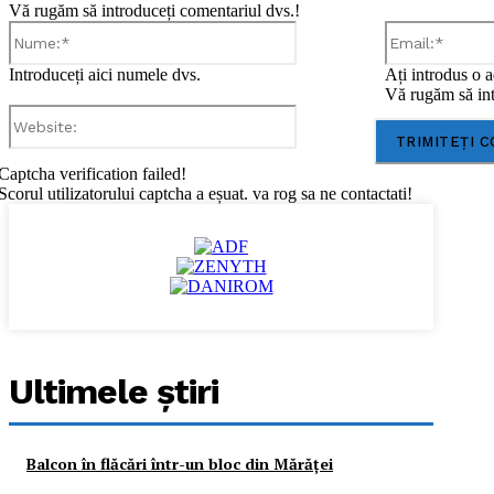
Vă rugăm să introduceți comentariul dvs.!
Nume:*
Introduceți aici numele dvs.
Ați introdus o a
Vă rugăm să int
Website:
Captcha verification failed!
Scorul utilizatorului captcha a eșuat. va rog sa ne contactati!
Ultimele ştiri
Balcon în flăcări într-un bloc din Mărăţei