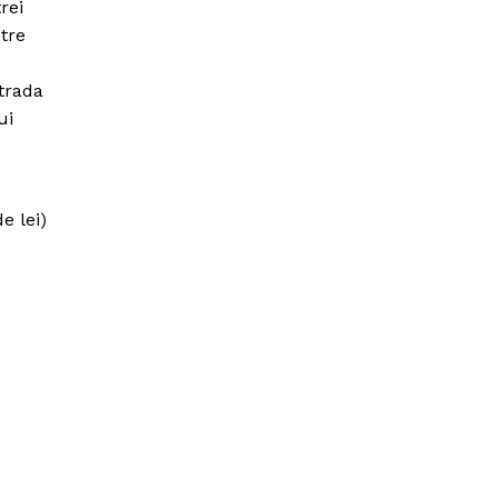
rei
ntre
trada
ui
e lei)