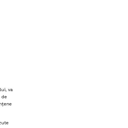
ui, va
t de
emţene
zute