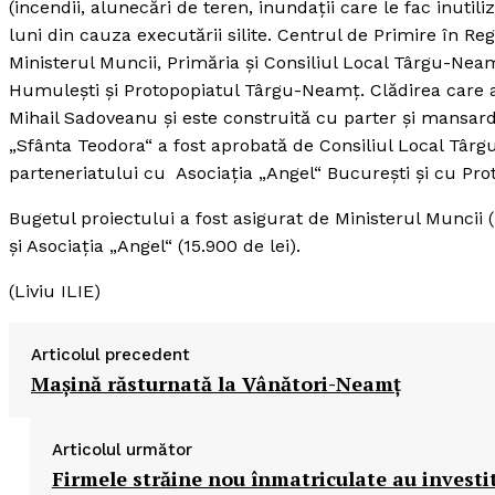
(incendii, alunecări de teren, inundaţii care le fac inutil
luni din cauza executării silite. Centrul de Primire în R
Ministerul Muncii, Primăria şi Consiliul Local Târgu-Neam
Humuleşti şi Protopopiatul Târgu-Neamţ. Clădirea care 
Mihail Sadoveanu şi este construită cu parter şi mansard
„Sfânta Teodora“ a fost aprobată de Consiliul Local Târ
parteneriatului cu Asociaţia „Angel“ Bucureşti şi cu Pr
Bugetul proiectului a fost asigurat de Ministerul Muncii 
şi Asociaţia „Angel“ (15.900 de lei).
(Liviu ILIE)
Articolul precedent
Maşină răsturnată la Vânători-Neamţ
Articolul următor
Firmele străine nou înmatriculate au investit