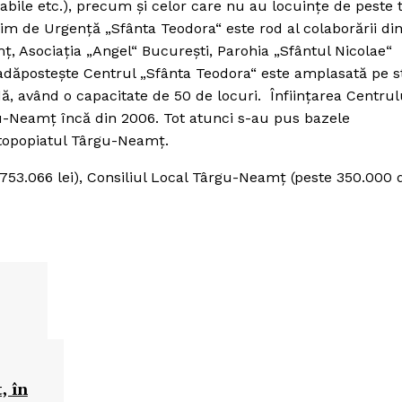
izabile etc.), precum şi celor care nu au locuinţe de peste t
egim de Urgenţă „Sfânta Teodora“ este rod al colaborării di
ţ, Asociaţia „Angel“ Bucureşti, Parohia „Sfântul Nicolae“
adăposteşte Centrul „Sfânta Teodora“ este amplasată pe s
ă, având o capacitate de 50 de locuri. Înfiinţarea Centrul
gu-Neamţ încă din 2006. Tot atunci s-au pus bazele
otopopiatul Târgu-Neamţ.
(753.066 lei), Consiliul Local Târgu-Neamţ (peste 350.000 d
, în