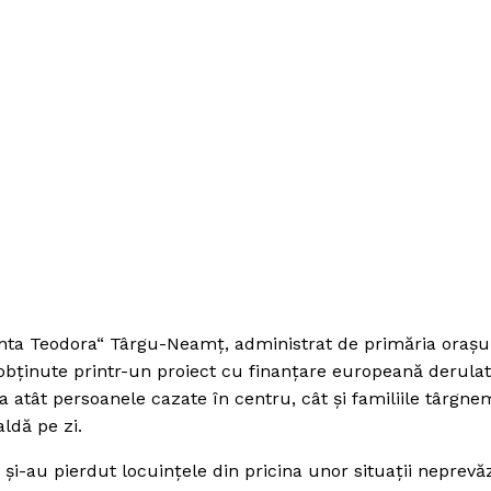
nta Teodora“ Târgu-Neamţ, administrat de primăria oraşul
obţinute printr-un proiect cu finanţare europeană derula
cia atât persoanele cazate în centru, cât şi familiile târgn
ldă pe zi.
şi-au pierdut locuinţele din pricina unor situaţii neprevă