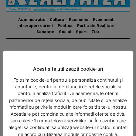
Administratie
Cultura
Economic
Eveniment
News Week
Intreruperi curent
Politica
Portia de Realitate
Sanatate
Social
Sport
Ziar
Magazine PRO
Despre
Realitatea Media – ziar local pentru județul Neamț,
Acest site utilizează cookie-uri
disponibil în format fizic și online. Știri actuale, informații
verificate și reportaje locale.
Folosim cookie-uri pentru a personaliza conținutul și
anunțurile, pentru a oferi funcții de rețele sociale și
pentru a analiza traficul. De asemenea, le oferim
partenerilor de rețele sociale, de publicitate și de analize
informații cu privire la modul în care folosiți site-ul nostru.
Aceștia le pot combina cu alte informații oferite de dvs.
Economic
SUBSCRIBE NOW
sau culese în urma folosirii serviciilor lor. În cazul în care
Acasă
alegeți să continuați să utilizați website-ul nostru, sunteți
de acord cu utilizarea modulelor noastre cookie.
Economic