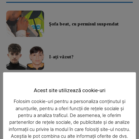
Şofa beat, cu permisul suspendat
News Week
Magazine PRO
I-aţi văzut?
Balcon în flăcări într-un bloc din
Acest site utilizează cookie-uri
Mărăţei
Folosim cookie-uri pentru a personaliza conținutul și
anunțurile, pentru a oferi funcții de rețele sociale și
pentru a analiza traficul. De asemenea, le oferim
Din cauza unei lumânări
nesupravegheate, o bătrână a rămas
partenerilor de rețele sociale, de publicitate și de analize
fără casă
informații cu privire la modul în care folosiți site-ul nostru.
Aceștia le pot combina cu alte informații oferite de dvs.
SUBSCRIBE NOW