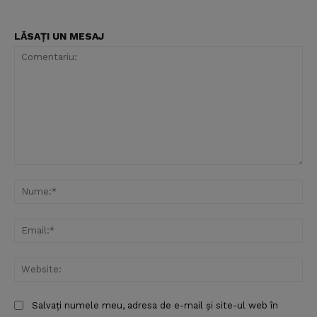
LĂSAȚI UN MESAJ
Comentariu:
Nu
Ema
Web
Salvați numele meu, adresa de e-mail și site-ul web în