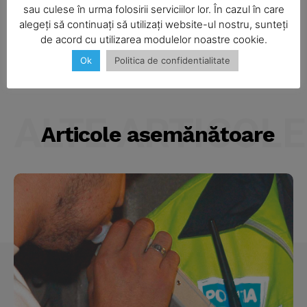
sau culese în urma folosirii serviciilor lor. În cazul în care
alegeți să continuați să utilizați website-ul nostru, sunteți
Camion răsturnat
de acord cu utilizarea modulelor noastre cookie.
Ok
Politica de confidentialitate
Company
About
ALTE ARTICOLE
Contact us
Articole asemănătoare
Subscription Plans
My account