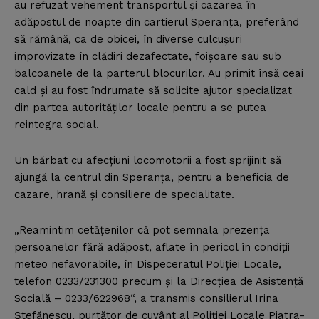
au refuzat vehement transportul şi cazarea în
adăpostul de noapte din cartierul Speranţa, preferând
să rămână, ca de obicei, în diverse culcuşuri
improvizate în clădiri dezafectate, foişoare sau sub
balcoanele de la parterul blocurilor. Au primit însă ceai
cald şi au fost îndrumate să solicite ajutor specializat
din partea autorităţilor locale pentru a se putea
reintegra social.
Un bărbat cu afecţiuni locomotorii a fost sprijinit să
ajungă la centrul din Speranţa, pentru a beneficia de
cazare, hrană şi consiliere de specialitate.
„Reamintim cetăţenilor că pot semnala prezenţa
persoanelor fără adăpost, aflate în pericol în condiţii
meteo nefavorabile, în Dispeceratul Poliţiei Locale,
telefon 0233/231300 precum şi la Direcţiea de Asistenţă
Socială – 0233/622968“, a transmis consilierul Irina
Ştefănescu, purtător de cuvânt al Poliţiei Locale Piatra-