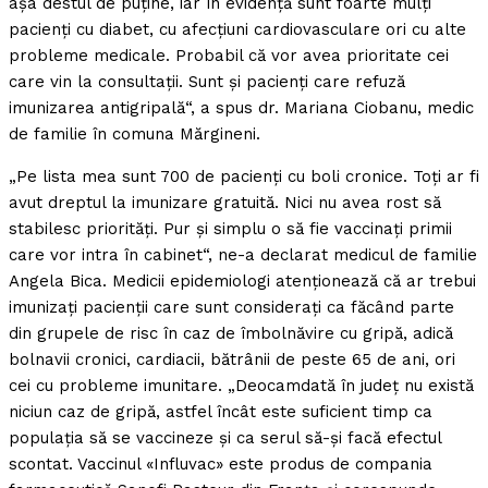
aşa destul de puţine, iar în evidenţă sunt foarte mulţi
pacienţi cu diabet, cu afecţiuni cardiovasculare ori cu alte
probleme medicale. Probabil că vor avea prioritate cei
care vin la consultaţii. Sunt şi pacienţi care refuză
imunizarea antigripală“, a spus dr. Mariana Ciobanu, medic
de familie în comuna Mărgineni.
„Pe lista mea sunt 700 de pacienţi cu boli cronice. Toţi ar fi
avut dreptul la imunizare gratuită. Nici nu avea rost să
stabilesc priorităţi. Pur şi simplu o să fie vaccinaţi primii
care vor intra în cabinet“, ne-a declarat medicul de familie
Angela Bica. Medicii epidemiologi atenţionează că ar trebui
imunizaţi pacienţii care sunt consideraţi ca făcând parte
din grupele de risc în caz de îmbolnăvire cu gripă, adică
bolnavii cronici, cardiacii, bătrânii de peste 65 de ani, ori
cei cu probleme imunitare. „Deocamdată în judeţ nu există
niciun caz de gripă, astfel încât este suficient timp ca
populaţia să se vaccineze şi ca serul să-şi facă efectul
scontat. Vaccinul «Influvac» este produs de compania