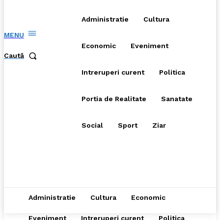
Administratie
Cultura
MENU
Economic
Eveniment
Caută
Intreruperi curent
Politica
Portia de Realitate
Sanatate
Social
Sport
Ziar
Administratie
Cultura
Economic
Eveniment
Intreruperi curent
Politica