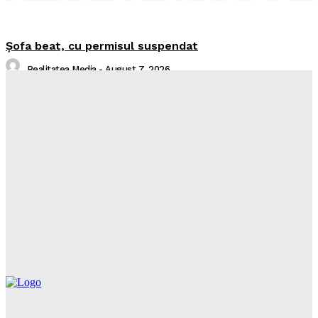
Şofa beat, cu permisul suspendat
Realitatea Media
-
August 7, 2026
I-aţi văzut?
Realitatea Media
-
August 7, 2026
Intreruperi Neamt 2 – 07.08.2026
Sorin
-
August 6, 2026
Intreruperi Neamt 1 – 07.08.2026
Sorin
-
August 6, 2026