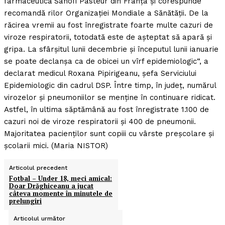
farmaceutică Sanofi Pasteur din Franţa şi corespunde
recomandă rilor Organizaţiei Mondiale a Sănătăţii. De la
răcirea vremii au fost înregistrate foarte multe cazuri de
viroze respiratorii, totodată este de aşteptat să apară şi
gripa. La sfârşitul lunii decembrie şi începutul lunii ianuarie
se poate declanşa ca de obicei un vîrf epidemiologic“, a
declarat medicul Roxana Pipirigeanu, şefa Serviciului
Epidemiologic din cadrul DSP. Între timp, în judeţ, numărul
virozelor şi pneumoniilor se menţine în continuare ridicat.
Astfel, în ultima săptămână au fost înregistrate 1.100 de
cazuri noi de viroze respiratorii şi 400 de pneumonii.
Majoritatea pacienţilor sunt copiii cu vârste preşcolare şi
şcolarii mici. (Maria NISTOR)
Articolul precedent
Fotbal – Under 18, meci amical:
Doar Drăghiceanu a jucat
câteva momente în minutele de
prelungiri
Articolul următor