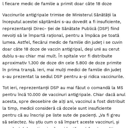
l fiecare medic de familie a primit doar câte 18 doze
Vaccinurile antigripale trimise de Ministerul Sănătăţii la
începutul acestei săptămâni s-au dovedit a fi insuficiente,
reprezentanţii Direc- ţiei de Sănătate Publică (DSP) fiind
nevoiţi să le împartă raţional, pentru a împăca pe toată
lumea. Astfel, fiecărui medic de familie din judeţ i se cuvin
doar câte 18 doze de vaccin antigripal, deşi unii au cerut
dublu s-au chiar mai mult. În spitale vor fi distribuite
aproximativ 1.300 de doze din cele 5.800 de doze primite
în prima tranşă. Ieri, mai mulţi medici de familie din judeţ
s-au prezentat la sediul DSP pentru a-şi ridica vaccinurile.
Tot ieri, reprezentanţii DSP au mai făcut o comandă la MS
pentru încă 10.000 de vaccinuri antigripale. Chiar dacă anul
acesta, spre deosebire de alţi ani, vaccinul a fost distribuit
la timp, medicii consideră că dozele sunt insuficiente
pentru că au înscrişi pe liste sute de pacienţi. „Va fi greu
să selectez. Nu ştiu cum o să împart aceste vaccinuri, şi