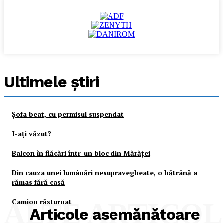
Ultimele ştiri
Şofa beat, cu permisul suspendat
I-aţi văzut?
Balcon în flăcări într-un bloc din Mărăţei
Din cauza unei lumânări nesupravegheate, o bătrână a
rămas fără casă
Camion răsturnat
ALTE ARTICO
Articole asemănătoare