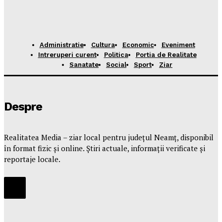
Administratie
Cultura
Economic
Eveniment
Intreruperi curent
Politica
Portia de Realitate
Sanatate
Social
Sport
Ziar
Despre
Realitatea Media – ziar local pentru județul Neamț, disponibil
în format fizic și online. Știri actuale, informații verificate și
reportaje locale.