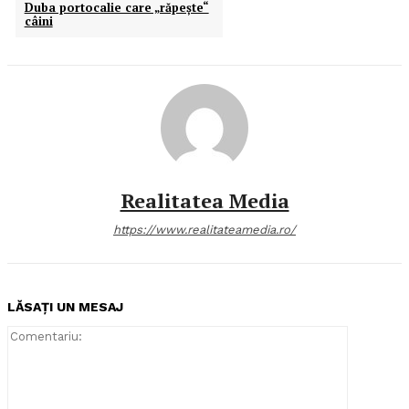
Duba portocalie care „răpeşte“
câini
Realitatea Media
https://www.realitateamedia.ro/
LĂSAȚI UN MESAJ
Comentari