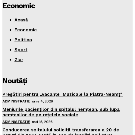
Economic
Acasă
Economic
Politica
Sport
Ziar
Noutăţi
Pregătiri pentru „Vacanţe Muzicale la Piatra-Neamţ“
ADMINISTRATIE
iunie 4, 2026
Meniurile pacienţilor din spitalul nemţean, sub lupa
nemţenilor de pe reţelele sociale
ADMINISTRATIE
mai 15, 2026
Conducerea spitalului solicită transferarea a 20 de