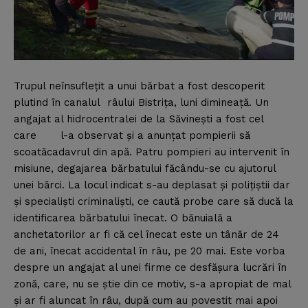
Trupul neînsufleţit a unui bărbat a fost descoperit
plutind în canalul râului Bistriţa, luni dimineaţă.
Un
angajat al hidrocentralei de la Săvineşti a fost cel
care l-a observat şi a anunţat pompierii să
scoatăcadavrul din apă. Patru pompieri au intervenit în
misiune, degajarea bărbatului făcându-se cu ajutorul
unei bărci. La locul indicat s-au deplasat şi poliţiştii dar
şi specialişti criminalişti, ce caută probe care să ducă la
identificarea bărbatului înecat. O bănuială a
anchetatorilor ar fi că cel înecat este un tânăr de 24
de ani, înecat accidental în râu, pe 20 mai. Este vorba
despre un angajat al unei firme ce desfăşura lucrări în
zonă, care, nu se ştie din ce motiv, s-a apropiat de mal
şi ar fi aluncat în râu, după cum au povestit mai apoi