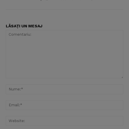
LĂSAȚI UN MESAJ
Comentariu:
Nu
Ema
Web