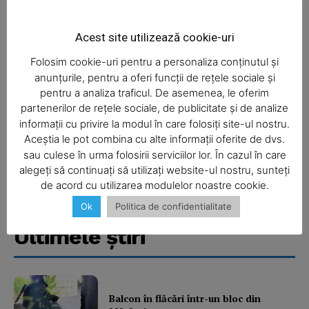
Acest site utilizează cookie-uri
Folosim cookie-uri pentru a personaliza conținutul și
anunțurile, pentru a oferi funcții de rețele sociale și
pentru a analiza traficul. De asemenea, le oferim
partenerilor de rețele sociale, de publicitate și de analize
informații cu privire la modul în care folosiți site-ul nostru.
Aceștia le pot combina cu alte informații oferite de dvs.
SUBSCRIBE NOW
sau culese în urma folosirii serviciilor lor. În cazul în care
alegeți să continuați să utilizați website-ul nostru, sunteți
de acord cu utilizarea modulelor noastre cookie.
Ok
Politica de confidentialitate
Company
Ultimele ştiri
About
Contact us
Subscription Plans
Balcon în flăcări într-un bloc din
My account