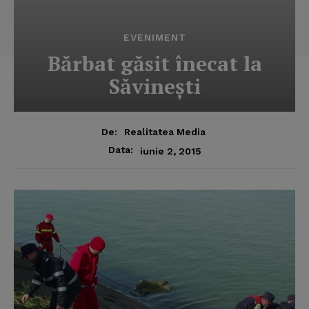
EVENIMENT
Bărbat găsit înecat la
Săvineşti
De:
Realitatea Media
Data:
iunie 2, 2015