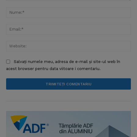
Comentariu:
Nu
Ema
Web
Salvați numele meu, adresa de e-mail și site-ul web în
acest browser pentru data viitoare i comentariu.