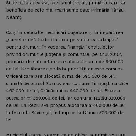
Şi de data aceasta, ca şi anul trecut, primăria care va
beneficia de cele mai mari sume este Primăria Târgu-
Neamţ.
Ca şi la celelalte rectificări bugetare şi la împărţirea
„sumelor defalcate din taxa pe valoarea adaugată
pentru drumuri, în vederea finanţării cheltuielilor
privind drumurile judţene şi comunale, pe anul 2015“,
primăria de sub cetate are alocată suma de 900.000
de lei. Următoarea pe lista priorităţilor este comuna
Oniceni care are alocată suma de 590.000 de lei,
urmată de oraşul Roznov sau comuna Timişeşti cu câte
450.000 de lei, Crăcăoani cu 440.000 de lei. Bicaz ar
putea primi 350.000 de lei, iar comuna Tazlău 330.000
de lei. La Rediu s-a propus alocarea a 400.000 de lei,
la fel ca la Săvineşti, în timp ce la Dămuc 300.000 de
lei.
Municipiul Piatra Neamţ, ca de obicei, a primit 250.000