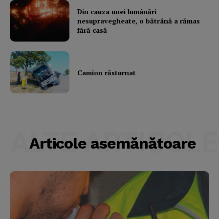
Din cauza unei lumânări
nesupravegheate, o bătrână a rămas
fără casă
Camion răsturnat
ALTE ARTICOLE
Articole asemănătoare