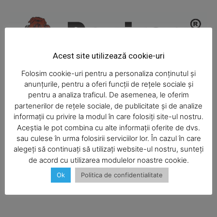
Magazine PRO
Acest site utilizează cookie-uri
Folosim cookie-uri pentru a personaliza conținutul și
anunțurile, pentru a oferi funcții de rețele sociale și
pentru a analiza traficul. De asemenea, le oferim
partenerilor de rețele sociale, de publicitate și de analize
informații cu privire la modul în care folosiți site-ul nostru.
Aceștia le pot combina cu alte informații oferite de dvs.
SUBSCRIBE NOW
sau culese în urma folosirii serviciilor lor. În cazul în care
alegeți să continuați să utilizați website-ul nostru, sunteți
de acord cu utilizarea modulelor noastre cookie.
Ok
Politica de confidentialitate
Company
About
Contact us