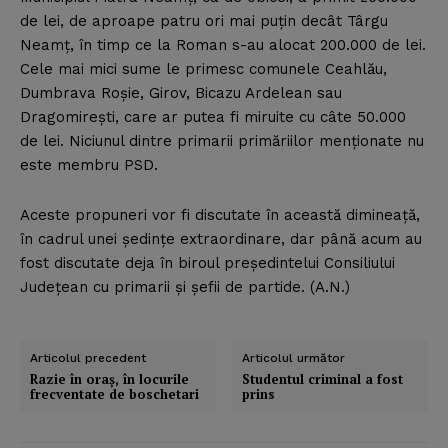
de lei, de aproape patru ori mai puţin decât Târgu
Neamţ, în timp ce la Roman s-au alocat 200.000 de lei.
Cele mai mici sume le primesc comunele Ceahlău,
Dumbrava Roşie, Girov, Bicazu Ardelean sau
Dragomireşti, care ar putea fi miruite cu câte 50.000
de lei. Niciunul dintre primarii primăriilor menţionate nu
este membru PSD.
Aceste propuneri vor fi discutate în această dimineaţă,
în cadrul unei şedinţe extraordinare, dar până acum au
fost discutate deja în biroul preşedintelui Consiliului
Judeţean cu primarii şi şefii de partide. (A.N.)
Articolul precedent
Articolul următor
Razie în oraş, în locurile
Studentul criminal a fost
frecventate de boschetari
prins