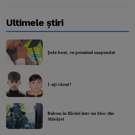
Subscription Plans
My account
Ultimele ştiri
Şofa beat, cu permisul suspendat
I-aţi văzut?
Balcon în flăcări într-un bloc din
Mărăţei