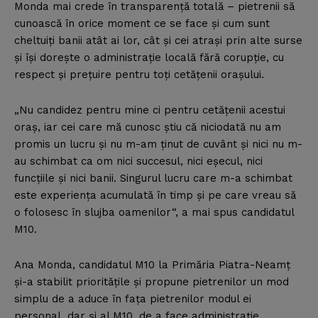
Monda mai crede în transparenţă totală – pietrenii să
cunoască în orice moment ce se face şi cum sunt
cheltuiţi banii atât ai lor, cât şi cei atraşi prin alte surse
şi îşi doreşte o administraţie locală fără corupţie, cu
respect şi preţuire pentru toţi cetăţenii oraşului.
„Nu candidez pentru mine ci pentru cetăţenii acestui
oraş, iar cei care mă cunosc ştiu că niciodată nu am
promis un lucru şi nu m-am ţinut de cuvânt şi nici nu m-
au schimbat ca om nici succesul, nici eşecul, nici
funcţiile şi nici banii. Singurul lucru care m-a schimbat
este experienţa acumulată în timp şi pe care vreau să
o folosesc în slujba oamenilor“, a mai spus candidatul
M10.
Ana Monda, candidatul M10 la Primăria Piatra-Neamţ
şi-a stabilit priorităţile şi propune pietrenilor un mod
simplu de a aduce în faţa pietrenilor modul ei
personal, dar şi al M10, de a face administraţie.