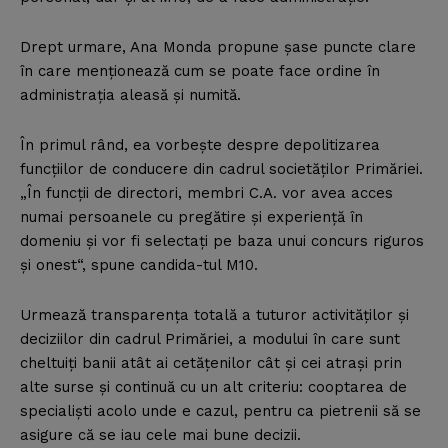
Drept urmare, Ana Monda propune şase puncte clare
în care menţionează cum se poate face ordine în
administraţia aleasă şi numită.
În primul rând, ea vorbeşte despre depolitizarea
funcţiilor de conducere din cadrul societăţilor Primăriei.
„În funcţii de directori, membri C.A. vor avea acces
numai persoanele cu pregătire şi experienţă în
domeniu şi vor fi selectaţi pe baza unui concurs riguros
şi onest“, spune candida-tul M10.
Urmează transparenţa totală a tuturor activităţilor şi
deciziilor din cadrul Primăriei, a modului în care sunt
cheltuiţi banii atât ai cetăţenilor cât şi cei atraşi prin
alte surse şi continuă cu un alt criteriu: cooptarea de
specialişti acolo unde e cazul, pentru ca pietrenii să se
asigure că se iau cele mai bune decizii.