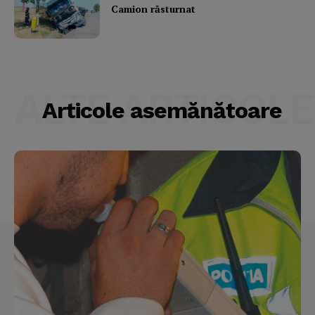
Camion răsturnat
ALTE ARTICOLE
Articole asemănătoare