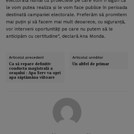
electorală numai cu proiectele pe care vom fi siguri că
le vom putea realiza şi le vom face publice în perioada
destinată campaniei electorale. Preferăm să promitem
mai puţin şi să facem mai mult deoarece, cu siguranţă,
vor interveni oportunităţi pe care nu putem să le
anticipăm cu certitudine“, declară Ana Monda.
Articolul precedent
Articolul următor
Ca să repare definitiv
Un altfel de primar
conducta magistrală a
oraşului : Apa Serv va opri
apa săptămâna viitoare