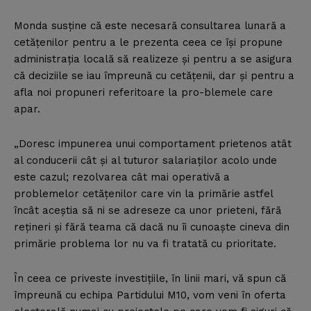
Monda susţine că este necesară consultarea lunară a
cetăţenilor pentru a le prezenta ceea ce îşi propune
administraţia locală să realizeze şi pentru a se asigura
că deciziile se iau împreună cu cetăţenii, dar şi pentru a
afla noi propuneri referitoare la pro-blemele care
apar.
„Doresc impunerea unui comportament prietenos atât
al conducerii cât şi al tuturor salariaţilor acolo unde
este cazul; rezolvarea cât mai operativă a
problemelor cetăţenilor care vin la primărie astfel
încât aceştia să ni se adreseze ca unor prieteni, fără
reţineri şi fără teama că dacă nu îi cunoaşte cineva din
primărie problema lor nu va fi tratată cu prioritate.
În ceea ce priveste investiţiile, în linii mari, vă spun că
împreună cu echipa Partidului M10, vom veni în oferta