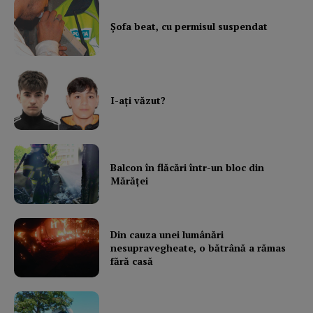
Şofa beat, cu permisul suspendat
I-aţi văzut?
Balcon în flăcări într-un bloc din
Mărăţei
Din cauza unei lumânări
nesupravegheate, o bătrână a rămas
fără casă