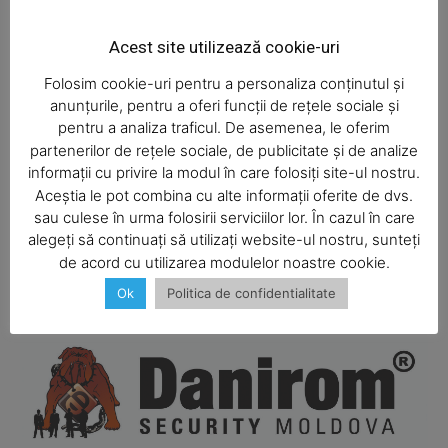
Acest site utilizează cookie-uri
Folosim cookie-uri pentru a personaliza conținutul și
anunțurile, pentru a oferi funcții de rețele sociale și
pentru a analiza traficul. De asemenea, le oferim
partenerilor de rețele sociale, de publicitate și de analize
informații cu privire la modul în care folosiți site-ul nostru.
Aceștia le pot combina cu alte informații oferite de dvs.
SUBSCRIBE NOW
sau culese în urma folosirii serviciilor lor. În cazul în care
alegeți să continuați să utilizați website-ul nostru, sunteți
de acord cu utilizarea modulelor noastre cookie.
Ok
Politica de confidentialitate
Company
About
Contact us
Subscription Plans
My account