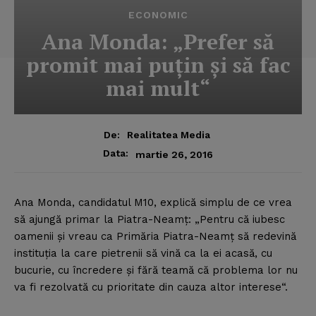
ECONOMIC
Ana Monda: „Prefer să
promit mai puţin şi să fac
mai mult“
De:
Realitatea Media
Data:
martie 26, 2016
Ana Monda, candidatul M10, explică simplu de ce vrea
să ajungă primar la Piatra-Neamţ: „Pentru că iubesc
oamenii şi vreau ca Primăria Piatra-Neamţ să redevină
instituţia la care pietrenii să vină ca la ei acasă, cu
bucurie, cu încredere şi fără teamă că problema lor nu
va fi rezolvată cu prioritate din cauza altor interese“.