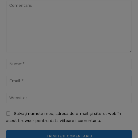
Comentariu:
Nu
Ema
Web
Salvați numele meu, adresa de e-mail și site-ul web în
acest browser pentru data viitoare i comentariu.