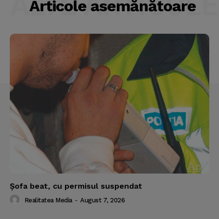
ALTE ARTICOLE
Articole asemănătoare
Şofa beat, cu permisul suspendat
Realitatea Media
-
August 7, 2026