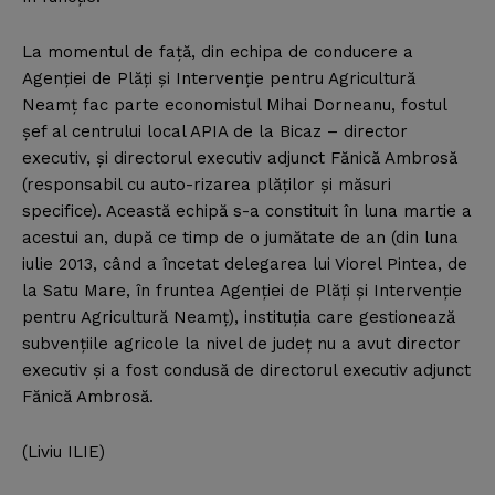
La momentul de faţă, din echipa de conducere a
Agenţiei de Plăţi şi Intervenţie pentru Agricultură
Neamţ fac parte economistul Mihai Dorneanu, fostul
şef al centrului local APIA de la Bicaz – director
executiv, şi directorul executiv adjunct Fănică Ambrosă
(responsabil cu auto-rizarea plăţilor şi măsuri
specifice). Această echipă s-a constituit în luna martie a
acestui an, după ce timp de o jumătate de an (din luna
iulie 2013, când a încetat delegarea lui Viorel Pintea, de
la Satu Mare, în fruntea Agenţiei de Plăţi şi Intervenţie
pentru Agricultură Neamţ), instituţia care gestionează
subvenţiile agricole la nivel de judeţ nu a avut director
executiv şi a fost condusă de directorul executiv adjunct
Fănică Ambrosă.
(Liviu ILIE)