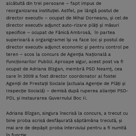
alcătuită din trei persoane – fapt impus de
reorganizarea instituţiei. Astfel, pe lângă postul de
director executiv – ocupat de Mihai Dorneanu, şi cel de
director executiv adjunct auto-rizare plăţi şi măsuri
specifice – ocupat de Fănică Ambrosă, în partea
superioară a organigramei îşi va face loc şi postul de
director executiv adjunct economic şi pentru control pe
teren – scos la concurs de Agenţia Naţională a
Funcţionarilor Publici. Aproape sigur, acest post va fi
ocupat de Adriana Bîzgan, membră PSD Neamţ, cea
care în 2009 a fost director coordonator al fostei
Agenţii de Prestaţii Sociale (actuala Agenţie de Plăţi şi
Inspecţie Socială) – demisă după ruperea alianţei PSD-
PDL şi instaurarea Guvernului Boc II.
Adriana Bîzgan, singura înscrisă la concurs, a trecut cu
bine proba scrisă desfăşurată săptămâna trecută, şi
mai are de depăşit proba interviului pentru a fi numită
în funcţie.