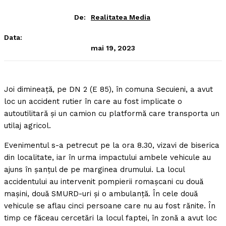
De:
Realitatea Media
Data:
mai 19, 2023
Joi dimineaţă, pe DN 2 (E 85), în comuna Secuieni, a avut
loc un accident rutier în care au fost implicate o
autoutilitară şi un camion cu platformă care transporta un
utilaj agricol.
Evenimentul s-a petrecut pe la ora 8.30, vizavi de biserica
din localitate, iar în urma impactului ambele vehicule au
ajuns în şanţul de pe marginea drumului. La locul
accidentului au intervenit pompierii romaşcani cu două
maşini, două SMURD-uri şi o ambulanţă. În cele două
vehicule se aflau cinci persoane care nu au fost rănite. În
timp ce făceau cercetări la locul faptei, în zonă a avut loc