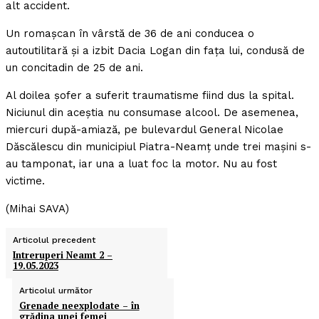
alt accident.
Un romaşcan în vârstă de 36 de ani conducea o
autoutilitară şi a izbit Dacia Logan din faţa lui, condusă de
un concitadin de 25 de ani.
Al doilea şofer a suferit traumatisme fiind dus la spital.
Niciunul din aceştia nu consumase alcool. De asemenea,
miercuri după-amiază, pe bulevardul General Nicolae
Dăscălescu din municipiul Piatra-Neamţ unde trei maşini s-
au tamponat, iar una a luat foc la motor. Nu au fost
victime.
(Mihai SAVA)
Articolul precedent
Intreruperi Neamt 2 –
19.05.2023
Articolul următor
Grenade neexplodate – în
grădina unei femei