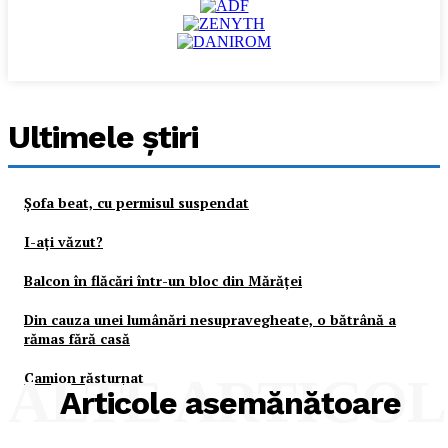
Ultimele ştiri
Şofa beat, cu permisul suspendat
I-aţi văzut?
Balcon în flăcări într-un bloc din Mărăţei
Din cauza unei lumânări nesupravegheate, o bătrână a
rămas fără casă
Camion răsturnat
ALTE ARTICO
Articole asemănătoare