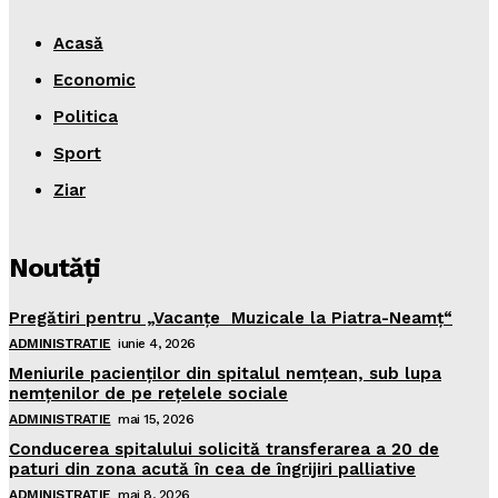
Acasă
Economic
Politica
Sport
Ziar
Noutăţi
Pregătiri pentru „Vacanţe Muzicale la Piatra-Neamţ“
ADMINISTRATIE
iunie 4, 2026
Meniurile pacienţilor din spitalul nemţean, sub lupa
nemţenilor de pe reţelele sociale
ADMINISTRATIE
mai 15, 2026
Conducerea spitalului solicită transferarea a 20 de
paturi din zona acută în cea de îngrijiri palliative
ADMINISTRATIE
mai 8, 2026