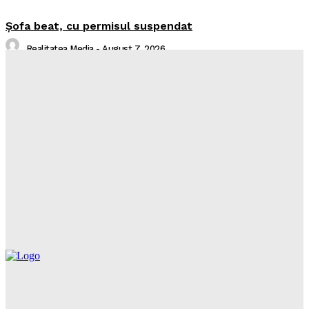
Şofa beat, cu permisul suspendat
Realitatea Media
-
August 7, 2026
I-aţi văzut?
Realitatea Media
-
August 7, 2026
Intreruperi Neamt 2 – 07.08.2026
Sorin
-
August 6, 2026
Intreruperi Neamt 1 – 07.08.2026
Sorin
-
August 6, 2026