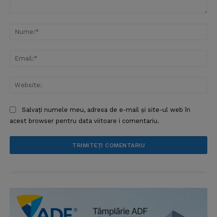
Comentariu:
Nu
Ema
Web
Salvați numele meu, adresa de e-mail și site-ul web în
acest browser pentru data viitoare i comentariu.