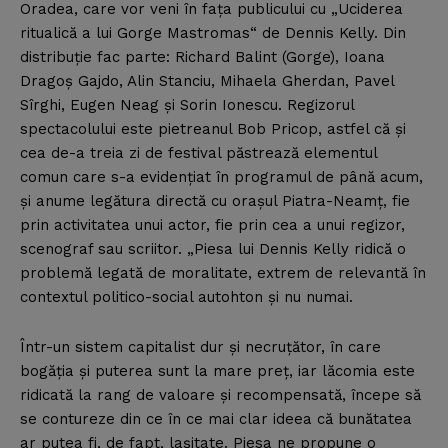
Oradea, care vor veni în faţa publicului cu „Uciderea
ritualică a lui Gorge Mastromas“ de Dennis Kelly. Din
distribuţie fac parte: Richard Balint (Gorge), Ioana
Dragoş Gajdo, Alin Stanciu, Mihaela Gherdan, Pavel
Sîrghi, Eugen Neag şi Sorin Ionescu. Regizorul
spectacolului este pietreanul Bob Pricop, astfel că şi
cea de-a treia zi de festival păstrează elementul
comun care s-a evidenţiat în programul de până acum,
şi anume legătura directă cu oraşul Piatra-Neamţ, fie
prin activitatea unui actor, fie prin cea a unui regizor,
scenograf sau scriitor. „Piesa lui Dennis Kelly ridică o
problemă legată de moralitate, extrem de relevantă în
contextul politico-social autohton şi nu numai.
Într-un sistem capitalist dur şi necruţător, în care
bogăţia şi puterea sunt la mare preţ, iar lăcomia este
ridicată la rang de valoare şi recompensată, începe să
se contureze din ce în ce mai clar ideea că bunătatea
ar putea fi, de fapt, laşitate. Piesa ne propune o