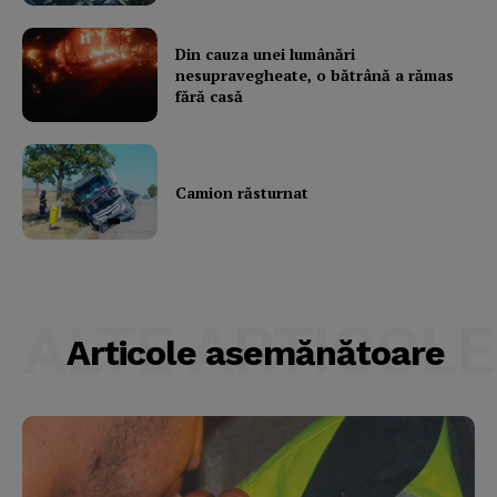
Din cauza unei lumânări
nesupravegheate, o bătrână a rămas
fără casă
Camion răsturnat
ALTE ARTICOLE
Articole asemănătoare