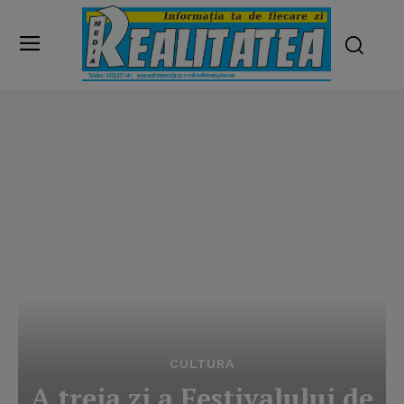
CULTURA
A treia zi a Festivalului de