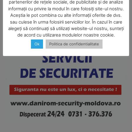
partenerilor de rețele sociale, de publicitate și de analize
informații cu privire la modul în care folosiți site-ul nostru.
Aceștia le pot combina cu alte informații oferite de dvs.
SUBSCRIBE NOW
sau culese în urma folosirii serviciilor lor. În cazul în care
alegeți să continuați să utilizați website-ul nostru, sunteți
de acord cu utilizarea modulelor noastre cookie.
Ok
Politica de confidentialitate
Company
About
Contact us
Subscription Plans
My account