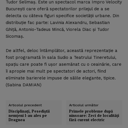
Tudor Selimaş. Este un spectacol marca Impro Velocity
Bucureşti care oferă spectatorilor prilejul de a se
delecta cu câteva figuri specifice societăţii urbane. Din
distribuţie fac parte: Lavinia Alexandru, Sebastian
Ghiţă, Antonio-Tadeus Mincă, Viorela Diac şi Tudor
Sicomaş.
De altfel, deloc întâmplător, această reprezentaţie a
fost programată în sala Sudio a Teatrului Tineretului,
spaţiu care poate fi uşor asemănat cu o ceainărie, care
îi apropie mai mult pe spectatori de actori, fiind
eliminate barierele impuse de sălile elegante, tipice.
(Sabina DAMIAN)
Articolul precedent
Articolul următor
Disciplinaţi, Pesediştii
Primele probleme după
nemţeni l-au ales pe
ninsoare: Zeci de localităţi
Dragnea
fără curent electric