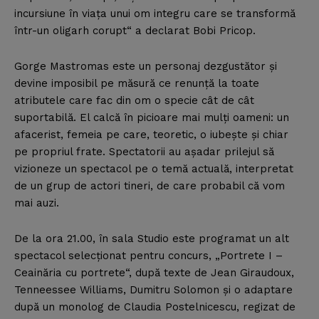
incursiune în viaţa unui om integru care se transformă
într-un oligarh corupt“ a declarat Bobi Pricop.
Gorge Mastromas este un personaj dezgustător şi
devine imposibil pe măsură ce renunţă la toate
atributele care fac din om o specie cât de cât
suportabilă. El calcă în picioare mai mulţi oameni: un
afacerist, femeia pe care, teoretic, o iubeşte şi chiar
pe propriul frate. Spectatorii au aşadar prilejul să
vizioneze un spectacol pe o temă actuală, interpretat
de un grup de actori tineri, de care probabil că vom
mai auzi.
De la ora 21.00, în sala Studio este programat un alt
spectacol selecţionat pentru concurs, „Portrete I –
Ceainăria cu portrete“, după texte de Jean Giraudoux,
Tenneessee Williams, Dumitru Solomon şi o adaptare
după un monolog de Claudia Postelnicescu, regizat de