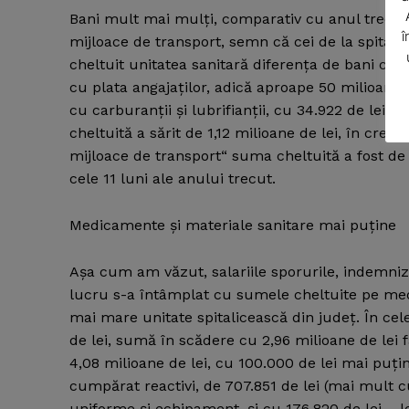
Bani mult mai mulţi, comparativ cu anul trecut,
î
mijloace de transport, semn că cei de la spita
cheltuit unitatea sanitară diferenţa de bani ca
cu plata angajaţilor, adică aproape 50 milioane de
cu carburanţii şi lubrifianţii, cu 34.922 de lei
cheltuită a sărit de 1,12 milioane de lei, în creş
SUBSCRIB
mijloace de transport“ suma cheltuită a fost de 
cele 11 luni ale anului trecut.
Medicamente şi materiale sanitare mai puţine
Aşa cum am văzut, salariile sporurile, indemniz
lucru s-a întâmplat cu sumele cheltuite pe med
mai mare unitate spitalicească din judeţ. În ce
de lei, sumă în scădere cu 2,96 milioane de lei 
4,08 milioane de lei, cu 100.000 de lei mai puţin
cumpărat reactivi, de 707.851 de lei (mai mult cu
uniforme şi echipament, şi cu 176.820 de lei – le