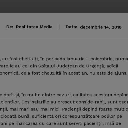
De:
Realitatea Media
Data:
decembrie 14, 2018
i, au fost cheltuiţi, în perioada ianuarie – noiembrie, numa
e care le au cei din Spitalul Judeţean de Urgenţă, adică
omică, ce a fost cheltuită în acest an, nu este de ajuns,
e dorit şi, în multe dintre cazuri, calitatea acestora depin
enţilor. Deşi salariile au crescut conside-rabil, sunt cad
nţii, mai mari sau mai mici. Pacienţii depind foarte mult 
niciodată bună, suficientă ori corespunzătoare bolilor pe
 bani pe mâncarea cu care sunt serviţi pacienţii, însă de