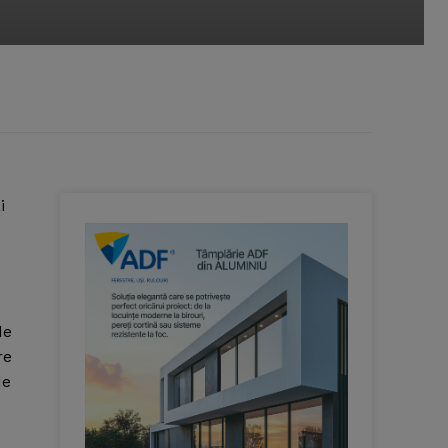
i
de
re
de