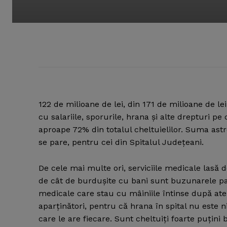
122 de milioane de lei, din 171 de milioane de le
cu salariile, sporurile, hrana şi alte drepturi p
aproape 72% din totalul cheltuielilor.
Suma astron
se pare, pentru cei din Spitalul Judeţeani.
De cele mai multe ori, serviciile medicale lasă d
de cât de burduşite cu bani sunt buzunarele paci
medicale care stau cu mâiniile întinse după ate
aparţinători, pentru că hrana în spital nu este 
care le are fiecare. Sunt cheltuiţi foarte puţini