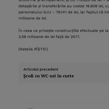
detaşările şi transferările au costat 16.808 lei, 
personalului SJU – 78.141 de lei, iar faptul că i
milioane de lei.
În ceea ce priveşte construcţiile efectuate pe la 
2,58 milioane de lei faţă de 2017.
(Natalia RÎŞTEI)
Articolul precedent
Şcoli cu WC-uri în curte