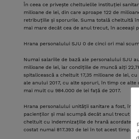
În ceea ce priveşte cheltuielile instituţiei sanit
milioane de lei, din care aproape 122 de milioane 
retribuţiile şi sporurile. Suma totală cheltuită 
mai mare decât cea de anul trecut, în aceeaşi p
Hrana personalului SJU 0 de cinci ori mai scum
Numai salariile de bază ale personalului SJU au c
milioane de lei, iar condiţiile de muncă alţi 22,7
spitalicească a cheltuit 17,35 milioane de lei, c
ale anului 2017, cu alte sporuri, în timp ce alte d
mai mult cu 984.000 de lei faţă de 2017.
News 
Magazin
Hrana personalului unităţii sanitare a fost, în 
pacienţilor şi mai scumpă decât anul trecut cu 
cheltuit cu indemnizaţiile de hrană acordate per
p
costat numai 817.393 de lei în tot acest timp.
d