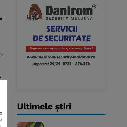
ei
15
,
Ultimele ştiri
De
i
u.