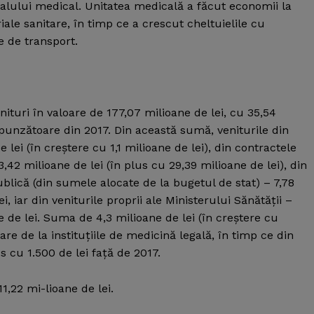
lului medical. Unitatea medicală a făcut economii la
le sanitare, în timp ce a crescut cheltuielile cu
e de transport.
ituri în valoare de 177,07 milioane de lei, cu 35,54
punzătoare din 2017. Din această sumă, veniturile din
 lei (în creştere cu 1,1 milioane de lei), din contractele
42 milioane de lei (în plus cu 29,39 milioane de lei), din
blică (din sumele alocate de la bugetul de stat) – 7,78
i, iar din veniturile proprii ale Ministerului Sănătăţii –
e de lei. Suma de 4,3 milioane de lei (în creştere cu
tare de la instituţiile de medicină legală, în timp ce din
us cu 1.500 de lei faţă de 2017.
11,22 mi-lioane de lei.