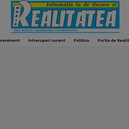
veniment
Intreruperi curent
Politica
Portia de Reali