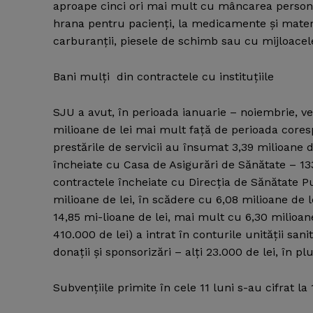
aproape cinci ori mai mult cu mâncarea persona
hrana pentru pacienţi, la medicamente şi materia
carburanţii, piesele de schimb sau cu mijloacel
Bani mulţi din contractele cu instituţiile
SJU a avut, în perioada ianuarie – noiembrie, ven
milioane de lei mai mult faţă de perioada cores
prestările de servicii au însumat 3,39 milioane de
încheiate cu Casa de Asigurări de Sănătate – 133,
contractele încheiate cu Direcţia de Sănătate Pu
milioane de lei, în scădere cu 6,08 milioane de le
14,85 mi-lioane de lei, mai mult cu 6,30 milioan
410.000 de lei) a intrat în conturile unităţii sani
donaţii şi sponsorizări – alţi 23.000 de lei, în pl
Subvenţiile primite în cele 11 luni s-au cifrat la 