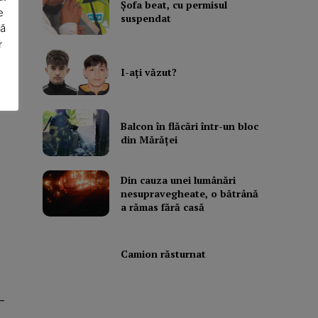
Şofa beat, cu permisul
e
suspendat
să
ai
r
I-aţi văzut?
Balcon în flăcări într-un bloc
din Mărăţei
Din cauza unei lumânări
nesupravegheate, o bătrână
a rămas fără casă
Camion răsturnat
–