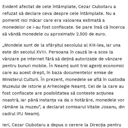
Evident afectat de cele întâmplate, Cezar Ciubotaru a
refuzat să declare ceva despre cele întâmplate. Nu a
pomenit nici măcar care era valoarea estimată a
monedelor ce i-au fost confiscate. Se pare însă că încerca
să vândă monedele cu aproximativ 2.500 de euro.
„Mondele sunt de la sfârşitul secolului al XIX-lea, iar una
este din secolul XVIII. Persoana în cauză le-a scos la
vânzare pe internet fără să deţină autorizaţie de vânzare
pentru bunuri mobile. În Neamţ sunt trei agenţi economici
care au acest drept, în baza documentelor emise de
Ministerul Culturii. În prezent, monedele se află în custodia
Muzeului de Istorie şi Arheolegie Neamţ. Cel de la care au
fost confiscate are posibilitatea să conteste acţiunea
noastră, iar până instanţa va da o hotărâre, monedele vor
rămâne la muzeu“, a declarat comisarul Vitalie Josanu, din
cadrul IPJ Neamţ.
Ieri, Cezar Ciubotaru a depus o cerere la Direcţia pentru