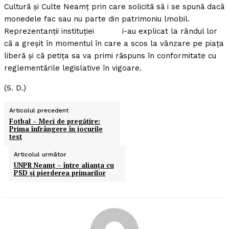
Cultură şi Culte Neamţ prin care solicită să i se spună dacă
monedele fac sau nu parte din patrimoniu lmobil.
Reprezentanţii instituţiei i-au explicat la rândul lor
că a greşit în momentul în care a scos la vânzare pe piaţa
liberă şi că petiţa sa va primi răspuns în conformitate cu
reglementările legislative în vigoare.
(S. D.)
Articolul precedent
Fotbal – Meci de pregătire:
Prima înfrângere în jocurile
test
Articolul următor
UNPR Neamţ – între alianţa cu
PSD şi pierderea primarilor