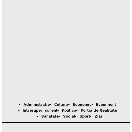
Administratie
Cultura
Economic
Eveniment
Intreruperi curent
Politica
Portia de Realitate
Sanatate
Social
Sport
Ziar