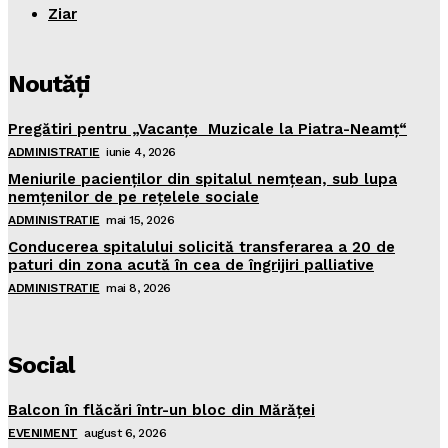
Ziar
Noutăţi
Pregătiri pentru „Vacanţe Muzicale la Piatra-Neamţ“
ADMINISTRATIE
iunie 4, 2026
Meniurile pacienţilor din spitalul nemţean, sub lupa
nemţenilor de pe reţelele sociale
ADMINISTRATIE
mai 15, 2026
Conducerea spitalului solicită transferarea a 20 de
paturi din zona acută în cea de îngrijiri palliative
ADMINISTRATIE
mai 8, 2026
Social
Balcon în flăcări într-un bloc din Mărăţei
EVENIMENT
august 6, 2026