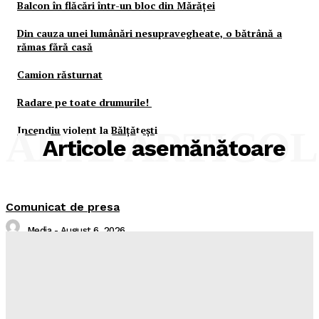
Balcon în flăcări într-un bloc din Mărăţei
Din cauza unei lumânări nesupravegheate, o bătrână a
rămas fără casă
Camion răsturnat
Radare pe toate drumurile!
Incendiu violent la Bălţăteşti
ALTE ARTICO
Articole asemănătoare
Comunicat de presa
Media
-
August 6, 2026
Sistare alimentare gaze naturale in localitatea Piatra
Neamț, județul Neamț
Întreruperi Neplanificate NT
-
August 6, 2026