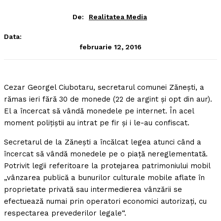
De:
Realitatea Media
Data:
februarie 12, 2016
Cezar Georgel Ciubotaru, secretarul comunei Zăneşti, a
rămas ieri fără 30 de monede (22 de argint şi opt din aur).
El a încercat să vândă monedele pe internet. În acel
moment poliţiştii au intrat pe fir şi i le-au confiscat.
Secretarul de la Zăneşti a încălcat legea atunci când a
încercat să vândă monedele pe o piaţă nereglementată.
Potrivit legii referitoare la protejarea patrimoniului mobil
„vânzarea publică a bunurilor culturale mobile aflate în
proprietate privată sau intermedierea vânzării se
efectuează numai prin operatori economici autorizaţi, cu
respectarea prevederilor legale“.