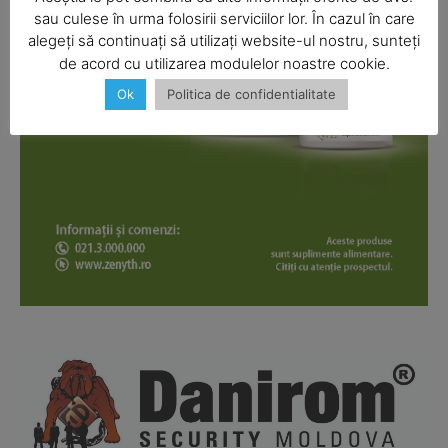
sau culese în urma folosirii serviciilor lor. În cazul în care
alegeți să continuați să utilizați website-ul nostru, sunteți
de acord cu utilizarea modulelor noastre cookie.
Ok
Politica de confidentialitate
Company
About
Contact us
Subscription Plans
My account