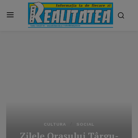
CULTURA
SOCIAL
Zilele Oraşului Târgu-