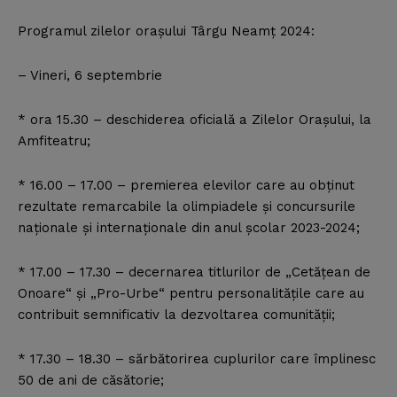
Programul zilelor oraşului Târgu Neamţ 2024:
– Vineri, 6 septembrie
* ora 15.30 – deschiderea oficială a Zilelor Oraşului, la
Amfiteatru;
* 16.00 – 17.00 – premierea elevilor care au obţinut
rezultate remarcabile la olimpiadele şi concursurile
naţionale şi internaţionale din anul şcolar 2023-2024;
* 17.00 – 17.30 – decernarea titlurilor de „Cetăţean de
Onoare“ şi „Pro-Urbe“ pentru personalităţile care au
contribuit semnificativ la dezvoltarea comunităţii;
* 17.30 – 18.30 – sărbătorirea cuplurilor care împlinesc
50 de ani de căsătorie;