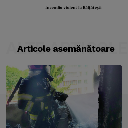
Incendiu violent la Bălţăteşti
ALTE ARTICOLE
Articole asemănătoare