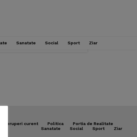
tate
Sanatate
Social
Sport
Ziar
Intreruperi curent
Politica
Portia de Realitate
Sanatate
Social
Sport
Ziar