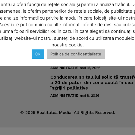
entru a oferi funcții de rețele sociale și pentru a analiza traficul. 
asemenea, le oferim partenerilor de rețele sociale, de publicitate ș
About
e analize informații cu privire la modul în care folosiți site-ul nostr
omic
Noutăţi
Contact us
Aceștia le pot combina cu alte informații oferite de dvs. sau cules
Subscription Plans
n urma folosirii serviciilor lor. În cazul în care alegeți să continuați 
Pregătiri pentru „Vacanţe Muzicale l
utilizați website-ul nostru, sunteți de acord cu utilizarea modulelo
Piatra-Neamţ“
My account
ic
noastre cookie.
ADMINISTRATIE
iunie 4, 2026
Ok
Politica de confidentialitate
Meniurile pacienţilor din spitalul ne
sub lupa nemţenilor de pe reţelele s
E NOW
ADMINISTRATIE
mai 15, 2026
Conducerea spitalului solicită transf
a 20 de paturi din zona acută în cea
îngrijiri palliative
ADMINISTRATIE
mai 8, 2026
© 2025 Realitatea Media. All Rights Reserved.