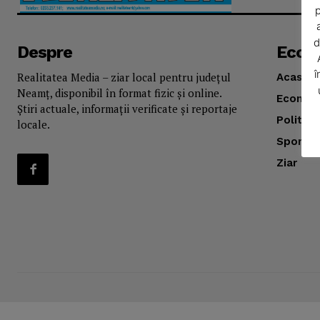
p
d
Despre
Econ
î
Realitatea Media – ziar local pentru județul
Acasă
Neamț, disponibil în format fizic și online.
Econom
Știri actuale, informații verificate și reportaje
Politica
locale.
Sport
SUBSCRIB
Ziar