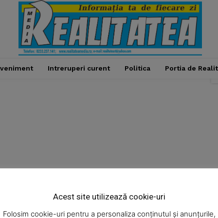
veniment
Intreruperi curent
Politica
Portia de Reali
Week
e PRO
Acest site utilizează cookie-uri
Administratie
Cultura
Economic
Eveniment
Company
Folosim cookie-uri pentru a personaliza conținutul și anunțurile,