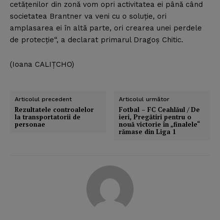
cetăţenilor din zonă vom opri activitatea ei până când
societatea Brantner va veni cu o soluţie, ori
amplasarea ei în altă parte, ori crearea unei perdele
de protecţie“, a declarat primarul Dragoş Chitic.
(Ioana CALIŢCHO)
Articolul precedent
Articolul următor
Rezultatele controalelor
Fotbal – FC Ceahlăul / De
la transportatorii de
ieri, Pregătiri pentru o
personae
nouă victorie în „finalele“
rămase din Liga 1