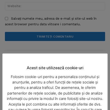
Web
Salvați numele meu, adresa de e-mail și site-ul web în
acest browser pentru data viitoare i comentariu.
News Week
Magazine PRO
Acest site utilizează cookie-uri
Folosim cookie-uri pentru a personaliza conținutul și
anunțurile, pentru a oferi funcții de rețele sociale și
pentru a analiza traficul. De asemenea, le oferim
partenerilor de rețele sociale, de publicitate și de analize
informații cu privire la modul în care folosiți site-ul nostru.
Aceștia le pot combina cu alte informații oferite de dvs.
SUBSCRIBE NOW
sau culese în urma folosirii serviciilor lor. În cazul în care