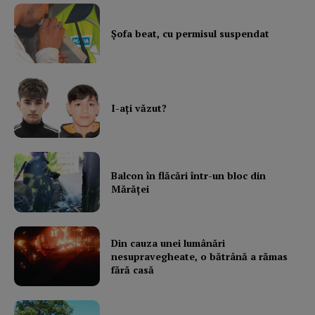
Şofa beat, cu permisul suspendat
I-aţi văzut?
Balcon în flăcări într-un bloc din
Mărăţei
Din cauza unei lumânări
nesupravegheate, o bătrână a rămas
fără casă