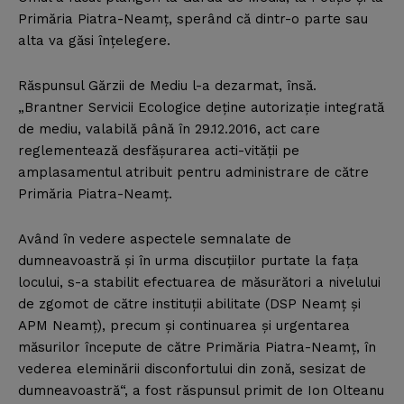
Primăria Piatra-Neamţ, sperând că dintr-o parte sau
alta va găsi înţelegere.
Răspunsul Gărzii de Mediu l-a dezarmat, însă.
„Brantner Servicii Ecologice deţine autorizaţie integrată
de mediu, valabilă până în 29.12.2016, act care
reglementează desfăşurarea acti-vităţii pe
amplasamentul atribuit pentru administrare de către
Primăria Piatra-Neamţ.
Având în vedere aspectele semnalate de
dumneavoastră şi în urma discuţiilor purtate la faţa
locului, s-a stabilit efectuarea de măsurători a nivelului
de zgomot de către instituţii abilitate (DSP Neamţ şi
APM Neamţ), precum şi continuarea şi urgentarea
măsurilor începute de către Primăria Piatra-Neamţ, în
vederea eleminării disconfortului din zonă, sesizat de
dumneavoastră“, a fost răspunsul primit de Ion Olteanu