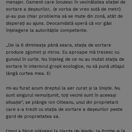
menajer. Oamenii care locuiesc în vecinătatea staţiei de
sortare a deşeurilor, (e vorba de vreo sută de metri)
şi-au pus chiar problema să se mute din zonă, atât de
disperaţi au ajuns. Deocamdată speră că vor găsi
înţelegere la autorităţile competente.
„De la 6 dimineaţa până seara, staţia de sortare
produce zgomot şi miros. Eu aproape mă trezesc cu
gunoiul în curte. Nu înţeleg de ce nu au mutat staţia de
sortare în interiorul gropii ecologice, nu să pună utilajul
lângă curtea mea. Ei
mi-au furat acum dreptul la aer curat şi la linişte. Nu
sunt singurul nemulţumit, toţi vecinii sunt în aceeaşi
situaţie“, se plânge Ion Olteanu, unul din proprietarii
care s-a trezit cu staţia de sortare a deşeurilor peste
gard de proprietatea sa.
Omul a făcut plângeri la Garda de Mediu, la Poliţie şi la