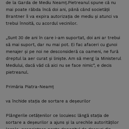
de la Garda de Mediu Neamţ.Pietreanul spune că nu
mai poate răbda încă doi ani, până când societăţii
Brantner îi va expira autorizaţia de mediu şi atunci va
trebui înnoită, cu acordul vecinilor.
„Sunt 30 de ani în care i-am suportat, doi ani ar trebui
să mai suport, dar nu mai pot. Ei fac afaceri cu gunoi
menajer şi pe noi ne desconsideră ca oameni, ne fură
dreptul la aer curat şi linişte. Am să merg la Ministerul
Mediului, dacă văd că aici nu se face nimic“, e decis
pietreanul.
Primăria Piatra-Neamţ
va închide staţia de sortare a deşeurilor
Plângerile cetăţenilor ce locuiesc lângă staţia de
sortare a deşeurilor a ajuns şi la urechile autorităţilor