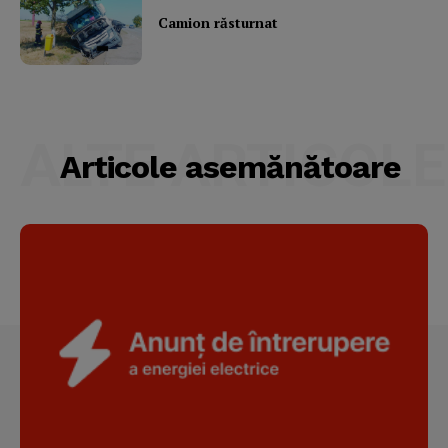
Camion răsturnat
ALTE ARTICOLE
Articole asemănătoare