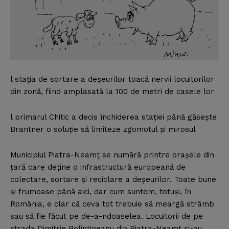
l staţia de sortare a deşeurilor toacă nervii locuitorilor
din zonă, fiind amplasată la 100 de metri de casele lor
l primarul Chitic a decis închiderea staţiei până găseşte
Brantner o soluţie să limiteze zgomotul şi mirosul
Municipiul Piatra-Neamţ se numără printre oraşele din
ţară care deţine o infrastructură europeană de
colectare, sortare şi reciclare a deşeurilor. Toate bune
şi frumoase până aici, dar cum suntem, totuşi, în
România, e clar că ceva tot trebuie să meargă strâmb
sau să fie făcut pe de-a-ndoaselea. Locuitorii de pe
strada Dimitrie Bolintineanu din Piatra-Neamţ şi-au