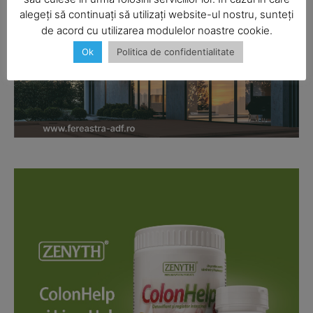
alegeți să continuați să utilizați website-ul nostru, sunteți
de acord cu utilizarea modulelor noastre cookie.
Ok
Politica de confidentialitate
Company
About
Contact us
Subscription Plans
My account