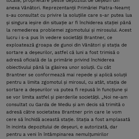
locale, proprietare peste depozitul de deşeuri din
anexa Vânători. Reprezentanţii Primăriei Piatra-Neamţ
s-au consultat cu privire la soluţiile care s-ar putea lua
şi singura ieşire din situaţie ar fi închiderea staţiei până
la remedierea problemei zgomotului şi mirosului. Acest
lucru i s-a pus în vedere societăţii Brantner, ce
exploatează groapa de gunoi din Vânători şi staţia de
sortare a deşeurilor, astfel că luni a fost trimisă o
adresă oficială de la primărie privind închiderea
obiectivului până la găsirea unor soluţii. Cu cât
Brantner se conformează mai repede şi aplică soluţii
pentru a limita zgomotul şi mirosul, cu atât, staţia de
sortare a deşeurilor va putea fi repusă în funcţiune şi
se vor limita astfel şi pierderile societăţii. „Noi ne-am
consultat cu Garda de Mediu şi am decis să trimită o
adresă către societatea Brantner prin care le vom
cere să închidă această staţie. Staţia a fost amplasată
în incinta depozitului de deşeuri, e autorizată, dar
pentru a veni în întâmpinarea nemulţumirilor