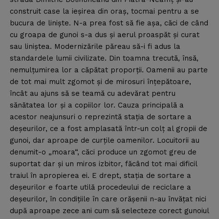
construit case la ieşirea din oraş, tocmai pentru a se
bucura de linişte. N-a prea fost să fie aşa, căci de când
cu groapa de gunoi s-a dus şi aerul proaspăt şi curat
sau liniştea. Modernizările păreau să-i fi adus la
standardele lumii civilizate. Din toamna trecută, însă,
nemulţumirea lor a căpătat proporţii. Oamenii au parte
de tot mai mult zgomot şi de mirosuri înţepătoare,
încât au ajuns să se teamă cu adevărat pentru
sănătatea lor şi a copiilor lor. Cauza principală a
acestor neajunsuri o reprezintă staţia de sortare a
deşeurilor, ce a fost amplasată într-un colţ al gropii de
gunoi, dar aproape de curţile oamenilor. Locuitorii au
denumit-o „moara“, căci produce un zgomot greu de
suportat dar şi un miros izbitor, făcând tot mai dificil
traiul în apropierea ei. E drept, staţia de sortare a
deşeurilor e foarte utilă procedeului de reciclare a
deşeurilor, în condiţiile în care orăşenii n-au învăţat nici
după aproape zece ani cum să selecteze corect gunoiul