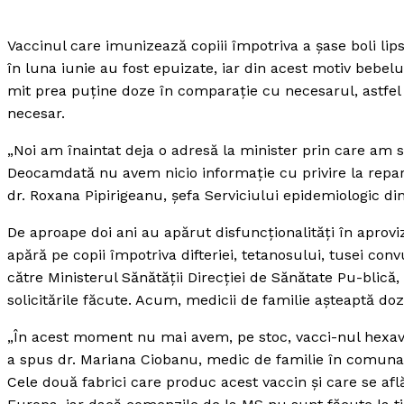
Vaccinul care imunizează copiii împotriva a şase boli lip
în luna iunie au fost epuizate, iar din acest motiv bebelu
mit prea puţine doze în comparaţie cu necesarul, astfel 
necesar.
„Noi am înaintat deja o adresă la minister prin care am s
Deocamdată nu avem nicio informaţie cu privire la repart
dr. Roxana Pipirigeanu, şefa Serviciului epidemiologic di
De aproape doi ani au apărut disfuncţionalităţi în aprovi
apără pe copii împotriva difteriei, tetanosului, tusei conv
către Ministerul Sănătăţii Direcţiei de Sănătate Pu-blică,
solicitările făcute. Acum, medicii de familie aşteaptă do
„În acest moment nu mai avem, pe stoc, vacci-nul hexavale
a spus dr. Mariana Ciobanu, medic de familie în comuna
Cele două fabrici care produc acest vaccin şi care se afl