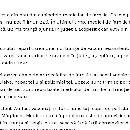
seşte din nou din cabinetele medicilor de familie. Dozele p
şii nu pot fi imunizaţi.
În ultimul timp, medicii de familie 
că ultima tranşă ajunsă în judeţ a acoperit doar 60% din
olicitat repartizarea unei noi tranşe de vaccin hexavalent.
izarea vaccinurilor hexavalent în judeţ, aşteptăm“, a prec
n cadrul DSP.
zionarea cabinetelor medicilor de familie cu acest vaccin 
ulsive, hepatitei B şi poliomielitei. Dozele sunt trimise peri
 iar de aici sunt repartizate medicilor de familie în funcţie
zele necesare.
nt. Au fost vaccinaţi în luna iunie toţi copiii de pe lista
 Mărgineni. Medicii spun că problema este de aproviziona
ă în Franţa şi Belgia nu reuşesc să facă faţă comenzilor di