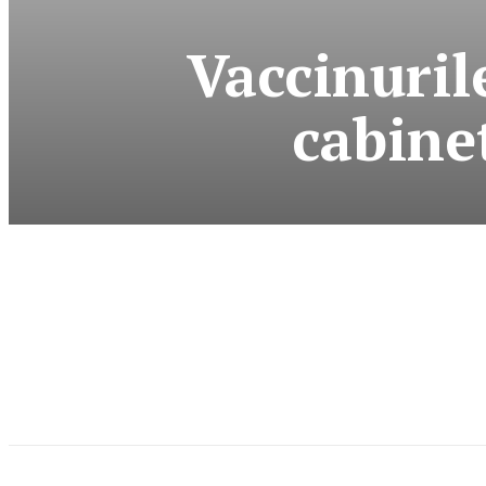
Vaccinurile
cabine