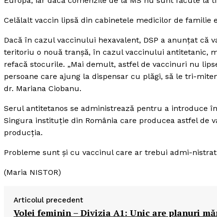
Europa, iar dacă comenzile de la MS nu sunt făcute la ti
Celălalt vaccin lipsă din cabinetele medicilor de familie 
Dacă în cazul vaccinului hexavalent, DSP a anunţat că va
teritoriu o nouă tranşă, în cazul vaccinului antitetanic, m
refacă stocurile. „Mai demult, astfel de vaccinuri nu li
persoane care ajung la dispensar cu plăgi, să le tri-mite
dr. Mariana Ciobanu.
Serul antitetanos se administrează pentru a introduce în
Singura instituţie din România care producea astfel de v
producţia.
Probleme sunt şi cu vaccinul care ar trebui admi-nistrat 
(Maria NISTOR)
Articolul precedent
Volei feminin – Divizia A1: Unic are planuri mă