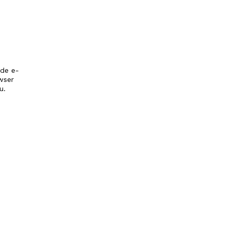
 de e-
wser
u.