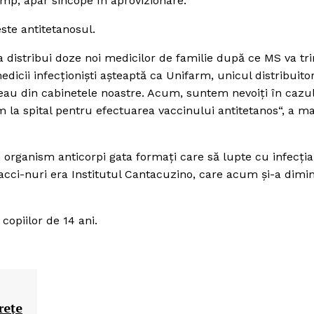
mp, apar sincope în aprovizionare.
este antitetanosul.
 distribui doze noi medicilor de familie după ce MS va tri
edicii infecţionişti aşteaptă ca Unifarm, unicul distribuitor
pseau din cabinetele noastre. Acum, suntem nevoiţi în cazu
m la spital pentru efectuarea vaccinului antitetanos“, a m
 organism anticorpi gata formaţi care să lupte cu infecţia
acci-nuri era Institutul Cantacuzino, care acum şi-a dimi
copiilor de 14 ani.
reţe