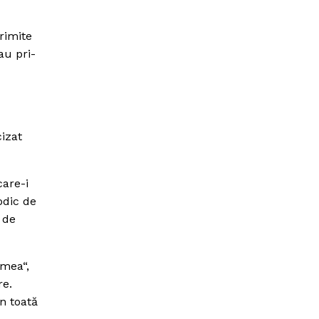
rimite
au pri-
izat
care-i
odic de
 de
 mea“,
re.
n toată