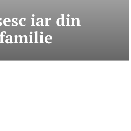
sesc iar din
familie