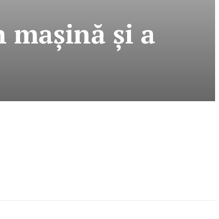
n maşină şi a