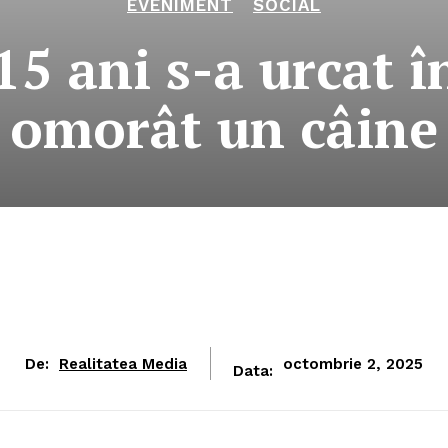
EVENIMENT
SOCIAL
15 ani s-a urcat î
omorât un câine
De:
Realitatea Media
octombrie 2, 2025
Data: