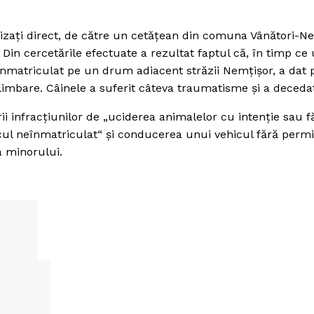
sesizaţi direct, de către un cetăţean din comuna Vânători-N
.
Din cercetările efectuate a rezultat faptul că, în timp ce
înmatriculat pe un drum adiacent străzii Nemţişor, a dat 
limbare. Câinele a suferit câteva traumatisme şi a deceda
rii infracţiunilor de „uciderea animalelor cu intenţie sau f
cul neînmatriculat“ şi conducerea unui vehicul fără permi
a minorului.