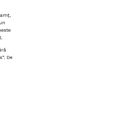
eamţ,
 un
peste
t.
ără
s“. De