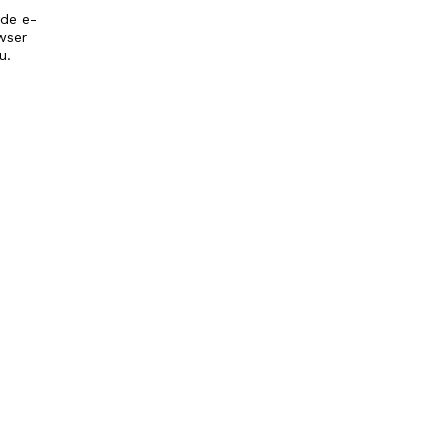
 de e-
wser
u.