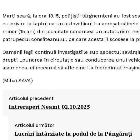
Marţi seară, la ora 18.15, poliţiştii târgnemţeni au fost 
cu privire la faptul ca un autovehicul i-a acroşat câinele
minor (15 ani) din localitate conducea un autoturism ne
patrupedul consăteanului, pe care acesta îl scosese la p
Oamenii legii continuă investigaţiile sub aspectul savârşi
drept“, „punerea în circulaţie sau conducerea unui vehi
asemenea, ei încearcă să afle cine i-a încredinţat maşin
(Mihai SAVA)
Articolul precedent
Intreruperi Neamt 02.10.2025
Articolul următor
Lucrări întârziate la podul de la Pângăraţi