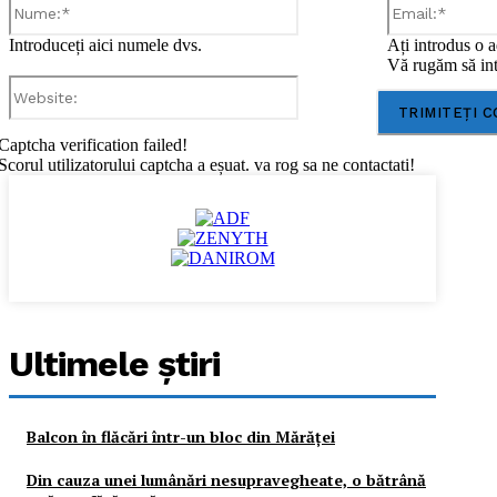
Introduceți aici numele dvs.
Ați introdus o a
Vă rugăm să int
Website:
Captcha verification failed!
Scorul utilizatorului captcha a eșuat. va rog sa ne contactati!
Ultimele ştiri
Balcon în flăcări într-un bloc din Mărăţei
Din cauza unei lumânări nesupravegheate, o bătrână