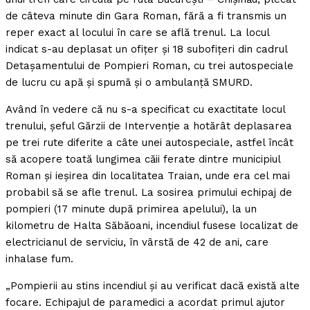
de câteva minute din Gara Roman, fără a fi transmis un
reper exact al locului în care se află trenul. La locul
indicat s-au deplasat un ofiţer şi 18 subofiţeri din cadrul
Detaşamentului de Pompieri Roman, cu trei autospeciale
de lucru cu apă şi spumă şi o ambulanţă SMURD.
Având în vedere că nu s-a specificat cu exactitate locul
trenului, şeful Gărzii de Intervenţie a hotărât deplasarea
pe trei rute diferite a câte unei autospeciale, astfel încât
să acopere toată lungimea căii ferate dintre municipiul
Roman şi ieşirea din localitatea Traian, unde era cel mai
probabil să se afle trenul. La sosirea primului echipaj de
pompieri (17 minute după primirea apelului), la un
kilometru de Halta Săbăoani, incendiul fusese localizat de
electricianul de serviciu, în vârstă de 42 de ani, care
inhalase fum.
„Pompierii au stins incendiul şi au verificat dacă există alte
focare. Echipajul de paramedici a acordat primul ajutor