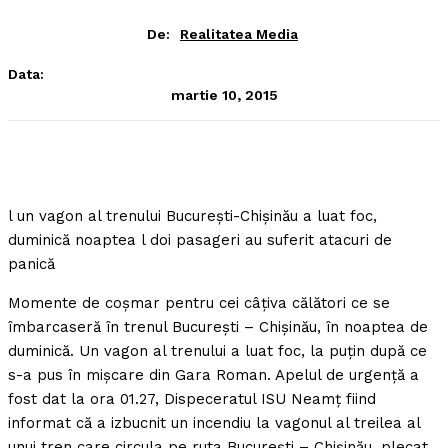
De:
Realitatea Media
Data:
martie 10, 2015
l un vagon al trenului Bucureşti-Chişinău a luat foc,
duminică noaptea l doi pasageri au suferit atacuri de
panică
Momente de coşmar pentru cei câţiva călători ce se
îmbarcaseră în trenul Bucureşti – Chişinău, în noaptea de
duminică. Un vagon al trenului a luat foc, la puţin după ce
s-a pus în mişcare din Gara Roman. Apelul de urgenţă a
fost dat la ora 01.27, Dispeceratul ISU Neamţ fiind
informat că a izbucnit un incendiu la vagonul al treilea al
unui tren care circula pe ruta Bucureşti – Chişinău, plecat