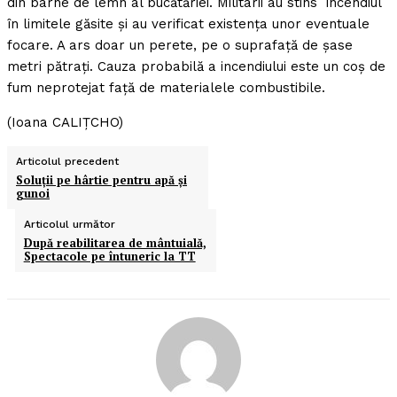
din bârne de lemn al bucătăriei. Militarii au stins incendiul
în limitele găsite şi au verificat existenţa unor eventuale
focare. A ars doar un perete, pe o suprafaţă de şase
metri pătraţi. Cauza probabilă a incendiului este un coş de
fum neprotejat faţă de materialele combustibile.
(Ioana CALIŢCHO)
Articolul precedent
Soluţii pe hârtie pentru apă şi
gunoi
Articolul următor
După reabilitarea de mântuială,
Spectacole pe întuneric la TT