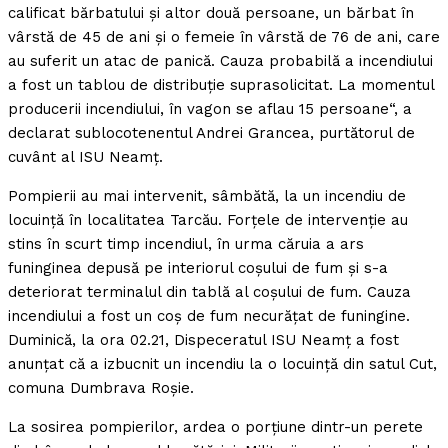
calificat bărbatului şi altor două persoane, un bărbat în
vârstă de 45 de ani şi o femeie în vârstă de 76 de ani, care
au suferit un atac de panică. Cauza probabilă a incendiului
a fost un tablou de distribuţie suprasolicitat. La momentul
producerii incendiului, în vagon se aflau 15 persoane“, a
declarat sublocotenentul Andrei Grancea, purtătorul de
cuvânt al ISU Neamţ.
Pompierii au mai intervenit, sâmbătă, la un incendiu de
locuinţă în localitatea Tarcău. Forţele de intervenţie au
stins în scurt timp incendiul, în urma căruia a ars
funinginea depusă pe interiorul coşului de fum şi s-a
deteriorat terminalul din tablă al coşului de fum. Cauza
incendiului a fost un coş de fum necurăţat de funingine.
Duminică, la ora 02.21, Dispeceratul ISU Neamţ a fost
anunţat că a izbucnit un incendiu la o locuinţă din satul Cut,
comuna Dumbrava Roşie.
La sosirea pompierilor, ardea o porţiune dintr-un perete