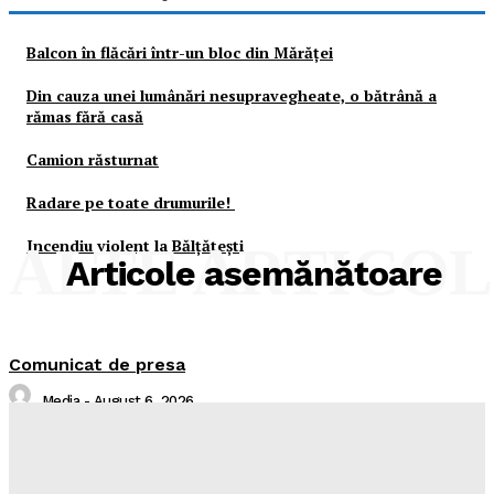
Balcon în flăcări într-un bloc din Mărăţei
Din cauza unei lumânări nesupravegheate, o bătrână a
rămas fără casă
Camion răsturnat
Radare pe toate drumurile!
Incendiu violent la Bălţăteşti
ALTE ARTICO
Articole asemănătoare
Comunicat de presa
Media
-
August 6, 2026
Sistare alimentare gaze naturale in localitatea Piatra
Neamț, județul Neamț