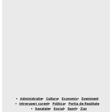
Administratie
Cultura
Economic
Eveniment
Intreruperi curent
Politica
Portia de Realitate
Sanatate
Social
Sport
Ziar