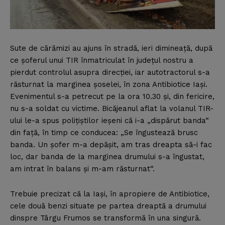
Sute de cărămizi au ajuns în stradă, ieri dimineaţă, după
ce şoferul unui TIR înmatriculat în judeţul nostru a
pierdut controlul asupra direcţiei, iar autotractorul s-a
răsturnat la marginea şoselei, în zona Antibiotice Iaşi.
Evenimentul s-a petrecut pe la ora 10.30 şi, din fericire,
nu s-a soldat cu victime.
Bicăjeanul aflat la volanul TIR-
ului le-a spus poliţiştilor ieşeni că i-a „dispărut banda“
din faţă, în timp ce conducea: „Se îngustează brusc
banda. Un şofer m-a depăşit, am tras dreapta să-i fac
loc, dar banda de la marginea drumului s-a îngustat,
am intrat în balans şi m-am răsturnat“.
Trebuie precizat că la Iaşi, în apropiere de Antibiotice,
cele două benzi situate pe partea dreaptă a drumului
dinspre Târgu Frumos se transformă în una singură.