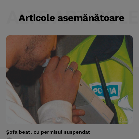
ALTE ARTICOLE
Articole asemănătoare
Şofa beat, cu permisul suspendat