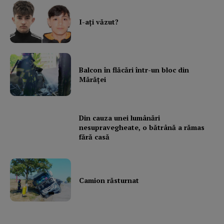
I-aţi văzut?
Balcon în flăcări într-un bloc din
Mărăţei
Din cauza unei lumânări
nesupravegheate, o bătrână a rămas
fără casă
Camion răsturnat