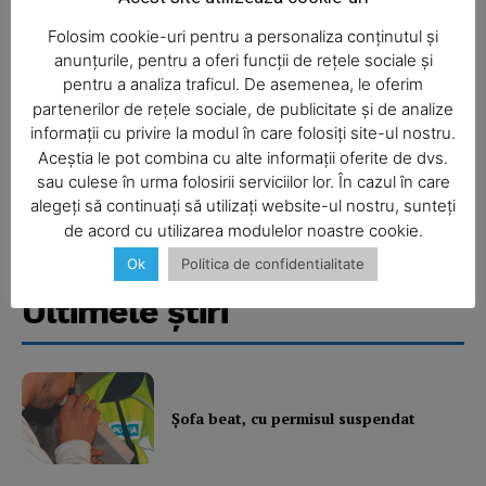
Folosim cookie-uri pentru a personaliza conținutul și
anunțurile, pentru a oferi funcții de rețele sociale și
pentru a analiza traficul. De asemenea, le oferim
partenerilor de rețele sociale, de publicitate și de analize
informații cu privire la modul în care folosiți site-ul nostru.
Aceștia le pot combina cu alte informații oferite de dvs.
SUBSCRIBE NOW
sau culese în urma folosirii serviciilor lor. În cazul în care
alegeți să continuați să utilizați website-ul nostru, sunteți
de acord cu utilizarea modulelor noastre cookie.
Ok
Politica de confidentialitate
Company
Ultimele ştiri
About
Contact us
Subscription Plans
Şofa beat, cu permisul suspendat
My account