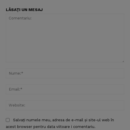
LĂSAȚI UN MESAJ
Comentariu:
Nu
Ema
Web
Salvați numele meu, adresa de e-mail și site-ul web în
acest browser pentru data viitoare i comentariu.