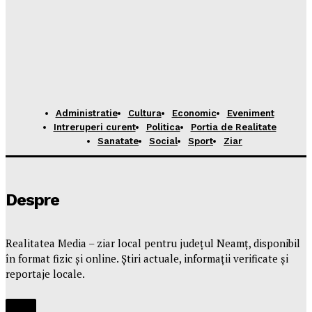
Administratie
Cultura
Economic
Eveniment
Intreruperi curent
Politica
Portia de Realitate
Sanatate
Social
Sport
Ziar
Despre
Realitatea Media – ziar local pentru județul Neamț, disponibil
în format fizic și online. Știri actuale, informații verificate și
reportaje locale.