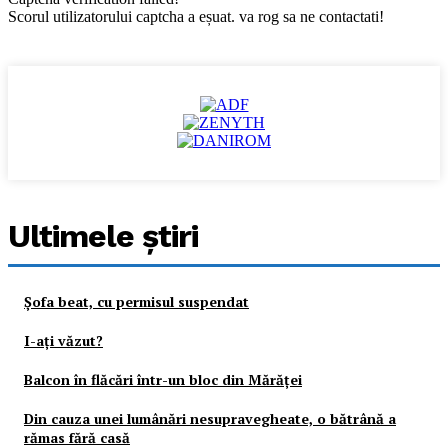
Scorul utilizatorului captcha a eșuat. va rog sa ne contactati!
Ultimele ştiri
Şofa beat, cu permisul suspendat
I-aţi văzut?
Balcon în flăcări într-un bloc din Mărăţei
Din cauza unei lumânări nesupravegheate, o bătrână a
rămas fără casă