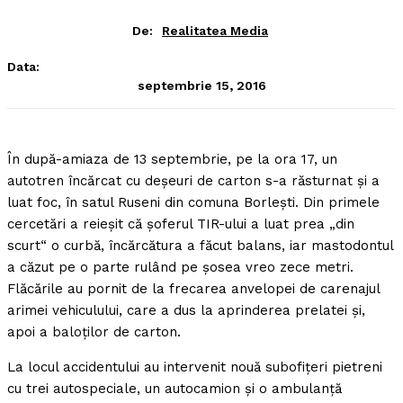
De:
Realitatea Media
Data:
septembrie 15, 2016
În după-amiaza de 13 septembrie, pe la ora 17, un
autotren încărcat cu deşeuri de carton s-a răsturnat şi a
luat foc, în satul Ruseni din comuna Borleşti. Din primele
cercetări a reieşit că şoferul TIR-ului a luat prea „din
scurt“ o curbă, încărcătura a făcut balans, iar mastodontul
a căzut pe o parte rulând pe şosea vreo zece metri.
Flăcările au pornit de la frecarea anvelopei de carenajul
arimei vehiculului, care a dus la aprinderea prelatei şi,
apoi a baloţilor de carton.
La locul accidentului au intervenit nouă subofiţeri pietreni
cu trei autospeciale, un autocamion şi o ambulanţă