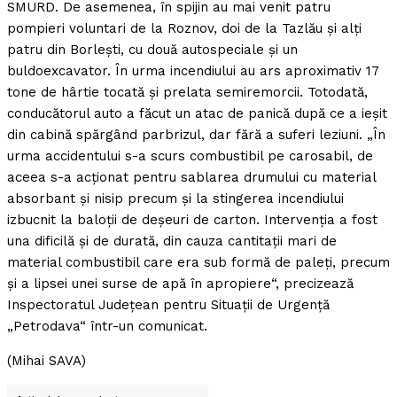
SMURD. De asemenea, în spijin au mai venit patru
pompieri voluntari de la Roznov, doi de la Tazlău şi alţi
patru din Borleşti, cu două autospeciale şi un
buldoexcavator. În urma incendiului au ars aproximativ 17
tone de hârtie tocată şi prelata semiremorcii. Totodată,
conducătorul auto a făcut un atac de panică după ce a ieşit
din cabină spărgând parbrizul, dar fără a suferi leziuni. „În
urma accidentului s-a scurs combustibil pe carosabil, de
aceea s-a acţionat pentru sablarea drumului cu material
absorbant şi nisip precum şi la stingerea incendiului
izbucnit la baloţii de deşeuri de carton. Intervenţia a fost
una dificilă şi de durată, din cauza cantitaţii mari de
material combustibil care era sub formă de paleţi, precum
şi a lipsei unei surse de apă în apropiere“, precizează
Inspectoratul Judeţean pentru Situaţii de Urgenţă
„Petrodava“ într-un comunicat.
(Mihai SAVA)