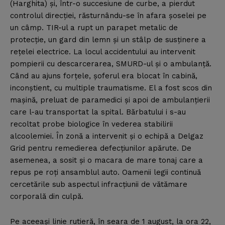
(Harghita) şi, într-o succesiune de curbe, a pierdut
controlul direcţiei, răsturnându-se în afara şoselei pe
un câmp. TIR-ul a rupt un parapet metalic de
protecţie, un gard din lemn şi un stâlp de susţinere a
reţelei electrice. La locul accidentului au intervenit
pompierii cu descarcerarea, SMURD-ul şi o ambulanţă.
Când au ajuns forţele, şoferul era blocat în cabină,
inconştient, cu multiple traumatisme. El a fost scos din
maşină, preluat de paramedici şi apoi de ambulanţierii
care l-au transportat la spital. Bărbatului i s-au
recoltat probe biologice în vederea stabilirii
alcoolemiei. În zonă a intervenit şi o echipă a Delgaz
Grid pentru remedierea defecţiunilor apărute. De
asemenea, a sosit şi o macara de mare tonaj care a
repus pe roţi ansamblul auto. Oamenii legii continuă
cercetările sub aspectul infracţiunii de vătămare
corporală din culpă.
Pe aceeaşi linie rutieră, în seara de 1 august, la ora 22,