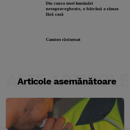
Din cauza unei lumânări
nesupravegheate, o bătrână a rămas
fără casă
Camion răsturnat
ALTE ARTICOLE
Articole asemănătoare