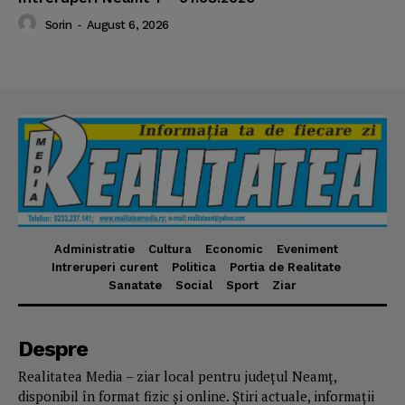
Sorin
-
August 6, 2026
Administratie
Cultura
Economic
Eveniment
Intreruperi curent
Politica
Portia de Realitate
Sanatate
Social
Sport
Ziar
Despre
Realitatea Media – ziar local pentru județul Neamț,
disponibil în format fizic și online. Știri actuale, informații