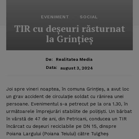
EVENIMENT
SOCIAL
TIR cu deşeuri răsturnat
la Grinţieş
De:
Realitatea Media
Data:
august 3, 2024
Joi spre vineri noaptea, în comuna Grinţieş, a avut loc
un grav accident de circulaţie soldat cu rănirea unei
persoane. Evenimentul s-a petrecut pe la ora 1.30, în
următoarele împrejurări stabilite de poliţişti. Un bărbat
în vârstă de 47 de ani, din Petricani, conducea un TIR
încărcat cu deşeuri reciclabile pe DN 15, dinspre
Poiana Largului (Poiana Teiului) către Tulgheş