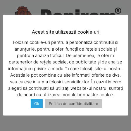
Acest site utilizează cookie-uri
Folosim cookie-uri pentru a personaliza conținutul și
anunțurile, pentru a oferi funcții de rețele sociale și
pentru a analiza traficul. De asemenea, le oferim
partenerilor de rețele sociale, de publicitate și de analize
informații cu privire la modul în care folosiți site-ul nostru.
Aceștia le pot combina cu alte informații oferite de dvs.
SUBSCRIBE NOW
sau culese în urma folosirii serviciilor lor. În cazul în care
alegeți să continuați să utilizați website-ul nostru, sunteți
de acord cu utilizarea modulelor noastre cookie.
Ok
Politica de confidentialitate
Company
About
Contact us