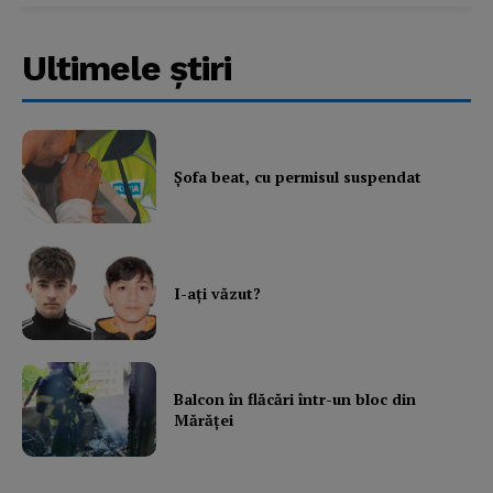
Subscription Plans
Ultimele ştiri
My account
Şofa beat, cu permisul suspendat
I-aţi văzut?
Balcon în flăcări într-un bloc din
Mărăţei