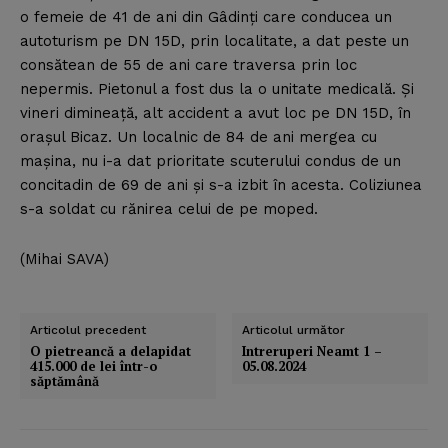
o femeie de 41 de ani din Gâdinţi care conducea un
autoturism pe DN 15D, prin localitate, a dat peste un
consătean de 55 de ani care traversa prin loc
nepermis. Pietonul a fost dus la o unitate medicală. Şi
vineri dimineaţă, alt accident a avut loc pe DN 15D, în
oraşul Bicaz. Un localnic de 84 de ani mergea cu
maşina, nu i-a dat prioritate scuterului condus de un
concitadin de 69 de ani şi s-a izbit în acesta. Coliziunea
s-a soldat cu rănirea celui de pe moped.
(Mihai SAVA)
Articolul precedent
Articolul următor
O pietreancă a delapidat
Intreruperi Neamt 1 –
415.000 de lei într-o
05.08.2024
săptămână