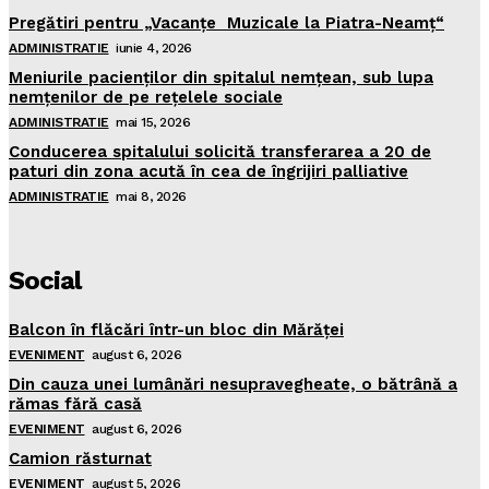
Pregătiri pentru „Vacanţe Muzicale la Piatra-Neamţ“
ADMINISTRATIE
iunie 4, 2026
Meniurile pacienţilor din spitalul nemţean, sub lupa
nemţenilor de pe reţelele sociale
ADMINISTRATIE
mai 15, 2026
Conducerea spitalului solicită transferarea a 20 de
paturi din zona acută în cea de îngrijiri palliative
ADMINISTRATIE
mai 8, 2026
Social
Balcon în flăcări într-un bloc din Mărăţei
EVENIMENT
august 6, 2026
Din cauza unei lumânări nesupravegheate, o bătrână a
rămas fără casă
EVENIMENT
august 6, 2026
Camion răsturnat
EVENIMENT
august 5, 2026