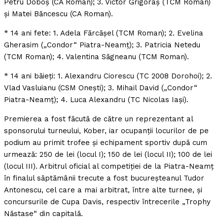
Petru Doboş (CA Roman); 3. Victor Grigoraş (TCM Roman)
şi Matei Băncescu (CA Roman).
* 14 ani fete: 1. Adela Fărcăşel (TCM Roman); 2. Evelina
Gherasim („Condor“ Piatra-Neamţ); 3. Patricia Netedu
(TCM Roman); 4. Valentina Săgneanu (TCM Roman).
* 14 ani băieţi: 1. Alexandru Ciorescu (TC 2008 Dorohoi); 2.
Vlad Vasluianu (CSM Oneşti); 3. Mihail David („Condor“
Piatra-Neamţ); 4. Luca Alexandru (TC Nicolas Iaşi).
Premierea a fost făcută de către un reprezentant al
sponsorului turneului, Kober, iar ocupanţii locurilor de pe
podium au primit trofee şi echipament sportiv după cum
urmează: 250 de lei (locul I); 150 de lei (locul II); 100 de lei
(locul III). Arbitrul oficial al competiţiei de la Piatra-Neamţ
în finalul săptămânii trecute a fost bucureşteanul Tudor
Antonescu, cel care a mai arbitrat, între alte turnee, şi
concursurile de Cupa Davis, respectiv întrecerile „Trophy
Năstase“ din capitală.