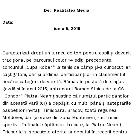
De:
Realitatea Media
Data:
iunie 9, 2015
Caracterizat drept un turneu de top pentru copii şi devenit
tradiţional pe parcursul celor 14 ediţii precedente,
concursul „Cupa Kober“ la tenis de câmp şi-a cunoscut ieri
câştigătorii, dar şi ordinea participanţilor în clasamentul
fiecărei categorii de vârstă.
Rămas în postură de singura
gazdă şi în anul 2015, antrenorul Romeo Stoica de la CS
„Condor“ Piatra-Neamţ susţine că numărul participanţilor
din această vară (61) a depăşit, cu mult, până şi aşteptările
oaspeţilor invitaţi. Timişoara, Braşov, toată regiunea
Moldovei, dar şi oraşe din zona Munteniei şi-au trimis
sportivii, în finalul săptămânii trecute, la Piatra-Neamţ.
Tricourile şi şepcuţele oferite la debutul întrecerii pentru