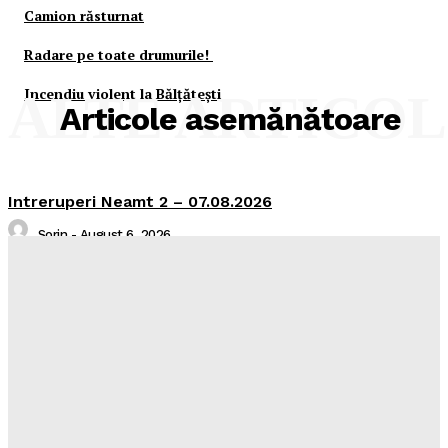
Camion răsturnat
Radare pe toate drumurile!
Incendiu violent la Bălţăteşti
ALTE ARTICO
Articole asemănătoare
Intreruperi Neamt 2 – 07.08.2026
Sorin
-
August 6, 2026
Intreruperi Neamt 1 – 07.08.2026
Sorin
-
August 6, 2026
Comunicat de presa
Media
-
August 6, 2026