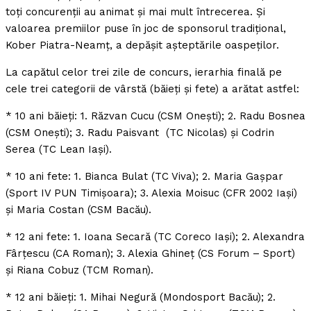
toţi concurenţii au animat şi mai mult întrecerea. Şi
valoarea premiilor puse în joc de sponsorul tradiţional,
Kober Piatra-Neamţ, a depăşit aşteptările oaspeţilor.
La capătul celor trei zile de concurs, ierarhia finală pe
cele trei categorii de vârstă (băieţi şi fete) a arătat astfel:
* 10 ani băieţi: 1. Răzvan Cucu (CSM Oneşti); 2. Radu Bosnea
(CSM Oneşti); 3. Radu Paisvant (TC Nicolas) şi Codrin
Serea (TC Lean Iaşi).
* 10 ani fete: 1. Bianca Bulat (TC Viva); 2. Maria Gaşpar
(Sport IV PUN Timişoara); 3. Alexia Moisuc (CFR 2002 Iaşi)
şi Maria Costan (CSM Bacău).
* 12 ani fete: 1. Ioana Secară (TC Coreco Iaşi); 2. Alexandra
Fârţescu (CA Roman); 3. Alexia Ghineţ (CS Forum – Sport)
şi Riana Cobuz (TCM Roman).
* 12 ani băieţi: 1. Mihai Negură (Mondosport Bacău); 2.