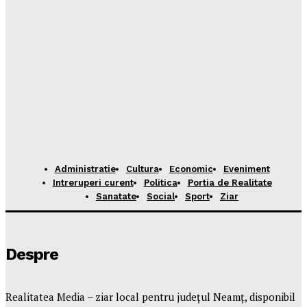
Administratie
Cultura
Economic
Eveniment
Intreruperi curent
Politica
Portia de Realitate
Sanatate
Social
Sport
Ziar
Despre
Realitatea Media – ziar local pentru județul Neamț, disponibil