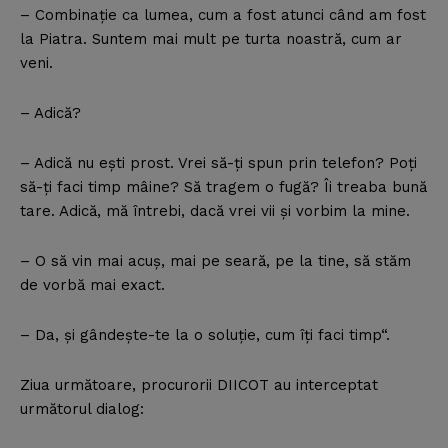
– Combinaţie ca lumea, cum a fost atunci când am fost
la Piatra. Suntem mai mult pe turta noastră, cum ar
veni.
– Adică?
– Adică nu eşti prost. Vrei să-ţi spun prin telefon? Poţi
să-ţi faci timp mâine? Să tragem o fugă? Îi treaba bună
tare. Adică, mă întrebi, dacă vrei vii şi vorbim la mine.
– O să vin mai acuş, mai pe seară, pe la tine, să stăm
de vorbă mai exact.
– Da, şi gândeşte-te la o soluţie, cum îţi faci timp“.
Ziua următoare, procurorii DIICOT au interceptat
următorul dialog: