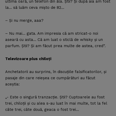
ultima oară, un telefon din ăla. Ştii? Şi după aia am fost
la… să luăm ceva mişto de 82…
– Şi nu merge, aaa?
– Nu mai… gata. Am impresia că am stricat-o noi
aseară cu asta… Că am luat o sticlă de whisky şi un
parfum. Ştii? Şi am făcut prea multe de astea, cred“.
Televizoare plus chiloţi
Anchetatorii au surprins, în discuţiile falsificatorilor, şi
pasaje din care reieşea ce cumpărături au făcut
aceştia:
„- Este o singură tranzacţie. Ştii? Cuptoarele au fost
trei, chiloţii şi cu alea s-au luat în mai multe, tot la fel
câte trei, câte două, geaca o fost trei…