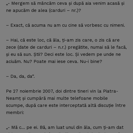
„- Mergem să mâncăm ceva şi după aia venim acasă şi
ne apucăm de alea (carduri – nr.)?
– Exact, că acuma nu am cu cine să vorbesc cu nimeni.
– Hai, că este loc, că ăla, ţi-am zis care, o zis că are
zece (date de carduri – n.r.) pregătite, numai să le facă,
şi eu să sun. Ştii? Deci este loc. Şi vedem pe unde ne
aciuăm. Nu? Poate mai iese ceva. Nu-i bine?
– Da, da, da“.
Pe 27 noiembrie 2007, doi dintre tineri vin la Piatra-
Neamţ şi cumpără mai multe telefoane mobile
scumpe, după care este interceptată altă discuţie între
membri:
„- Mă c… pe ei. Bă, am luat unul din ăla, cum ţi-am dat