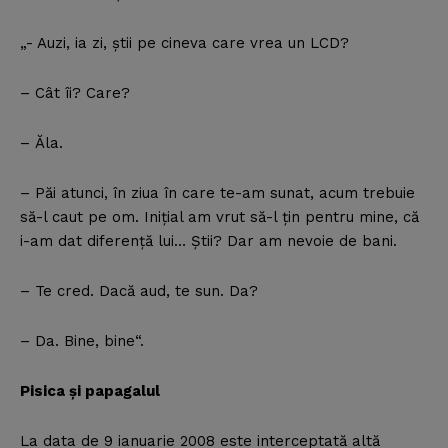
„- Auzi, ia zi, ştii pe cineva care vrea un LCD?
– Cât îi? Care?
– Ăla.
– Păi atunci, în ziua în care te-am sunat, acum trebuie
să-l caut pe om. Iniţial am vrut să-l ţin pentru mine, că
i-am dat diferenţă lui… Ştii? Dar am nevoie de bani.
– Te cred. Dacă aud, te sun. Da?
– Da. Bine, bine“.
Pisica şi papagalul
La data de 9 ianuarie 2008 este interceptată altă