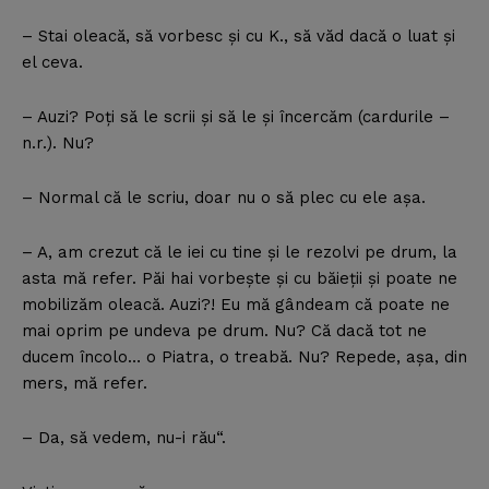
– Stai oleacă, să vorbesc şi cu K., să văd dacă o luat şi
el ceva.
– Auzi? Poţi să le scrii şi să le şi încercăm (cardurile –
n.r.). Nu?
– Normal că le scriu, doar nu o să plec cu ele aşa.
– A, am crezut că le iei cu tine şi le rezolvi pe drum, la
asta mă refer. Păi hai vorbeşte şi cu băieţii şi poate ne
mobilizăm oleacă. Auzi?! Eu mă gândeam că poate ne
mai oprim pe undeva pe drum. Nu? Că dacă tot ne
ducem încolo… o Piatra, o treabă. Nu? Repede, aşa, din
mers, mă refer.
– Da, să vedem, nu-i rău“.