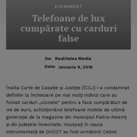
EVENIMENT
Telefoane de lux
cumpărate cu carduri
false
De:
Realitatea Media
Data:
ianuarie 9, 2016
Înalta Curte de Casaţie şi Justiţie (ÎCCJ) i-a condamnat
definitiv la închisoare pe mai mulţi indivizi care au
folosit carduri „clonate“ pentru a face cumpărături de
mii de euro, achiziţionând telefoane mobile de ultimă
generaţie de la magazine din municipiul Piatra-Neamţ
şi din judeţele învecinate.
Inculpaţi în cauza
instrumentată de DIICOT au fost următorii: Celino