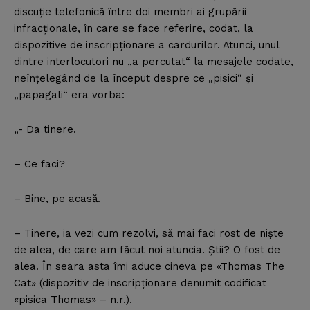
discuţie telefonică între doi membri ai grupării
infracţionale, în care se face referire, codat, la
dispozitive de inscripţionare a cardurilor. Atunci, unul
dintre interlocutori nu „a percutat“ la mesajele codate,
neînţelegând de la început despre ce „pisici“ şi
„papagali“ era vorba:
„- Da tinere.
– Ce faci?
– Bine, pe acasă.
– Tinere, ia vezi cum rezolvi, să mai faci rost de nişte
de alea, de care am făcut noi atuncia. Ştii? O fost de
alea. În seara asta îmi aduce cineva pe «Thomas The
Cat» (dispozitiv de inscripţionare denumit codificat
«pisica Thomas» – n.r.).