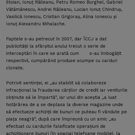
Stoian, Ionuţ Răileanu, Petru Romeo Burghel, Gabriel
Vătămănescu, Andrei Răileanu, Lucian Ionuţ Chindruş,
Vasilică Ionescu, Cristian Grigoraş, Alina Ionescu şi
Ionuţ Alexandru Mihalache.
Faptele s-au petrecut în 2007, dar ÎCCJ a dat
publicităţii la sfârşitul anului trecut o serie de
interceptări în care se arată cum s-au îmbogăţit
respectivii, cumpărând produse scumpe cu carduri
clonate.
Potrivit sentinţei, ei „au stabilit să colaboreze
infracţional la fraudarea cărţilor de credit iar veniturile
obţinute să le împartă“, iar unul din aceştia „a luat
hotărârea de a se deplasa la diverse magazine unde
să efectueze achiziţii de bunuri ce puteau fi vândute pe
piaţa neagră“, după care împreună cu un amic „au
efectuat cu cardurile falsificate operaţiuni de
achiziţionare bunuri (în special telefoane mobile), la