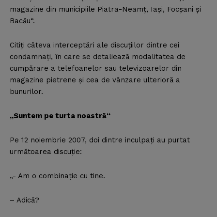
magazine din municipiile Piatra-Neamţ, Iaşi, Focşani şi
Bacău“.
Citiţi câteva interceptări ale discuţiilor dintre cei
condamnaţi, în care se detaliează modalitatea de
cumpărare a telefoanelor sau televizoarelor din
magazine pietrene şi cea de vânzare ulterioră a
bunurilor.
„Suntem pe turta noastră“
Pe 12 noiembrie 2007, doi dintre inculpaţi au purtat
următoarea discuţie:
„- Am o combinaţie cu tine.
– Adică?