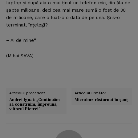
laptop şi după aia o mai ţinut un telefon mic, din ăla de
şapte milioane, deci cea mai mare sumă o fost de 30
de milioane, care o luat-o o dată de pe una. Şi s-o
terminat, înţelegi?
– Ai de mine“.
(Mihai SAVA)
Articolul precedent
Articolul următor
Andrei Ignat: „Continuăm
Microbuz răsturnat în şanţ
să construim, împreună,
viitorul Pietrei“