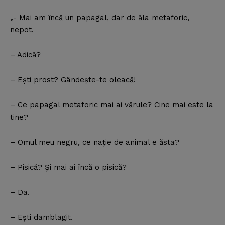
„- Mai am încă un papagal, dar de ăla metaforic,
nepot.
– Adică?
– Eşti prost? Gândeşte-te oleacă!
– Ce papagal metaforic mai ai vărule? Cine mai este la
tine?
– Omul meu negru, ce naţie de animal e ăsta?
– Pisică? Şi mai ai încă o pisică?
– Da.
– Eşti damblagit.