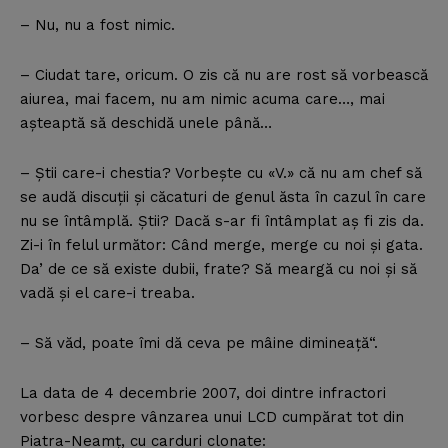
– Nu, nu a fost nimic.
– Ciudat tare, oricum. O zis că nu are rost să vorbească
aiurea, mai facem, nu am nimic acuma care…, mai
aşteaptă să deschidă unele până…
– Ştii care-i chestia? Vorbeşte cu «V.» că nu am chef să
se audă discuţii şi căcaturi de genul ăsta în cazul în care
nu se întâmplă. Ştii? Dacă s-ar fi întâmplat aş fi zis da.
Zi-i în felul următor: Când merge, merge cu noi şi gata.
Da’ de ce să existe dubii, frate? Să meargă cu noi şi să
vadă şi el care-i treaba.
– Să văd, poate îmi dă ceva pe mâine dimineaţă“.
La data de 4 decembrie 2007, doi dintre infractori
vorbesc despre vânzarea unui LCD cumpărat tot din
Piatra-Neamţ, cu carduri clonate: