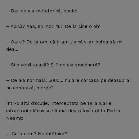
– Dar de aia metaforică, boule!
– Adică? Aaa, să mori tu? De la cine o ai?
– Oare? De la om, că ţi-am zis că s-ar putea să-mi
dea…
– Şi o venit acasă? Şi îi de aia şmecheră?
– De aia normală, 5000… nu are carcasa pe deasupra,
nu contează, merge“.
Într-o altă discuţie, interceptată pe 19 ianuarie,
infractorii plănuiesc să mai dea o lovitură la Piatra-
Neamţ:
„- Ce facem? Ne întâlnim?