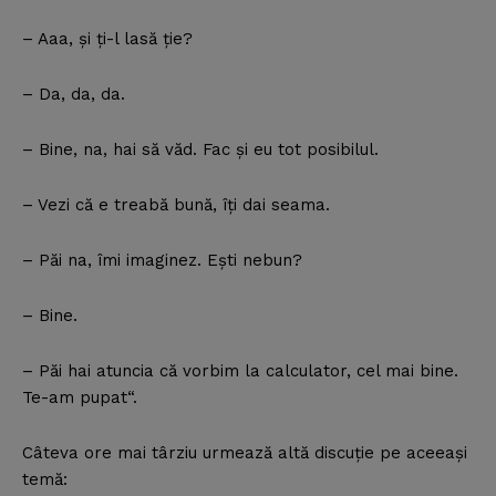
– Aaa, şi ţi-l lasă ţie?
– Da, da, da.
– Bine, na, hai să văd. Fac şi eu tot posibilul.
– Vezi că e treabă bună, îţi dai seama.
– Păi na, îmi imaginez. Eşti nebun?
– Bine.
– Păi hai atuncia că vorbim la calculator, cel mai bine.
Te-am pupat“.
Câteva ore mai târziu urmează altă discuţie pe aceeaşi
temă: