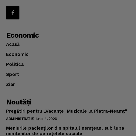
Economic
Acasă
Economic
Politica
Sport
Ziar
Noutăţi
Pregătiri pentru „Vacanţe Muzicale la Piatra-Neamţ“
ADMINISTRATIE
iunie 4, 2026
Meniurile pacienţilor din spitalul nemţean, sub lupa
nemţenilor de pe reţelele sociale