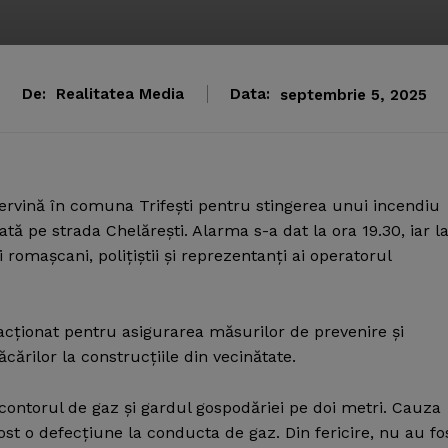
De:
Realitatea Media
Data:
septembrie 5, 2025
ntervină în comuna Trifeşti pentru stingerea unui incendiu
ată pe strada Chelăreşti.
Alarma s-a dat la ora 19.30, iar l
ii romaşcani, poliţiştii şi reprezentanţi ai operatorul
u acţionat pentru asigurarea măsurilor de prevenire şi
cărilor la construcţiile din vecinătate.
contorul de gaz şi gardul gospodăriei pe doi metri. Cauza
st o defecţiune la conducta de gaz. Din fericire, nu au fo