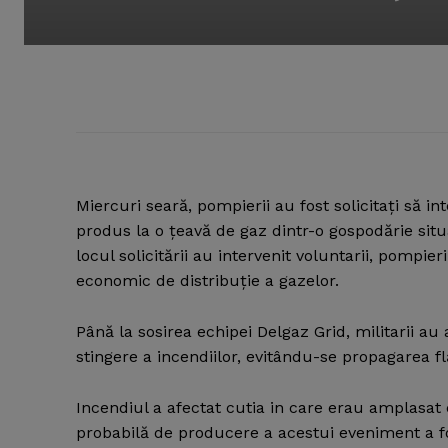
Miercuri seară, pompierii au fost solicitaţi să i
produs la o ţeavă de gaz dintr-o gospodărie situ
locul solicitării au intervenit voluntarii, pompier
economic de distribuţie a gazelor.
Până la sosirea echipei Delgaz Grid, militarii a
stingere a incendiilor, evitându-se propagarea flă
Incendiul a afectat cutia in care erau amplasat 
probabilă de producere a acestui eveniment a fo