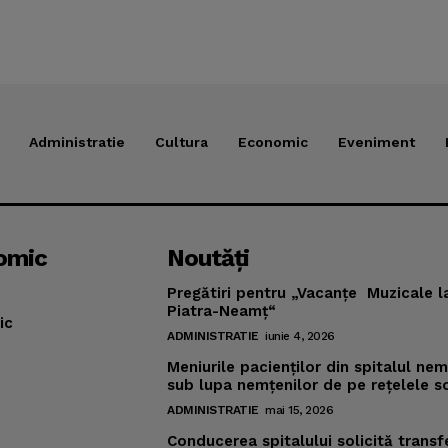
Administratie
Cultura
Economic
Eveniment
omic
Noutăţi
Pregătiri pentru „Vacanţe Muzicale l
Piatra-Neamţ“
ic
ADMINISTRATIE
iunie 4, 2026
Meniurile pacienţilor din spitalul ne
sub lupa nemţenilor de pe reţelele s
ADMINISTRATIE
mai 15, 2026
Conducerea spitalului solicită transf