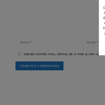
p
d
î
Comentariu:
Nume:*
SUBSCRIB
Salvați numele meu, adresa de e-mail și site-ul we