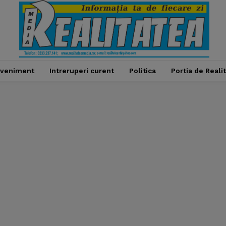
veniment
Intreruperi curent
Politica
Portia de Reali