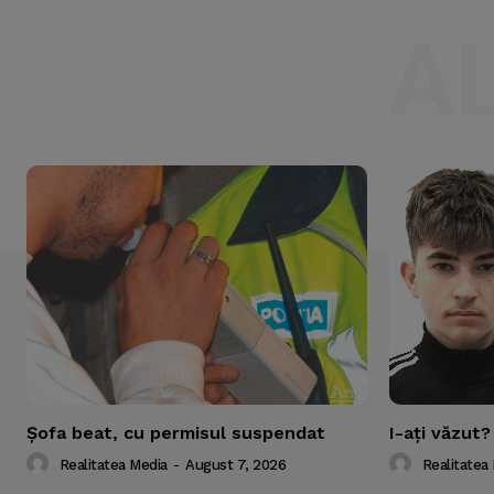
A
Şofa beat, cu permisul suspendat
I-aţi văzut?
Realitatea Media
-
August 7, 2026
Realitatea