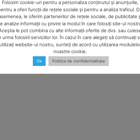
Company
Folosim cookie-uri pentru a personaliza conținutul și anunțurile,
entru a oferi funcții de rețele sociale și pentru a analiza traficul. 
asemenea, le oferim partenerilor de rețele sociale, de publicitate ș
About
e analize informații cu privire la modul în care folosiți site-ul nostr
Contact us
Aceștia le pot combina cu alte informații oferite de dvs. sau cules
Subscription Plans
n urma folosirii serviciilor lor. În cazul în care alegeți să continuați 
utilizați website-ul nostru, sunteți de acord cu utilizarea modulelo
My account
noastre cookie.
Email:*
Ok
Politica de confidentialitate
E NOW
b în acest browser pentru data viitoare i comentariu.