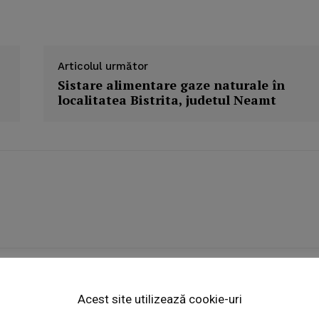
Articolul următor
Sistare alimentare gaze naturale în
localitatea Bistrita, judetul Neamt
Week
e PRO
Acest site utilizează cookie-uri