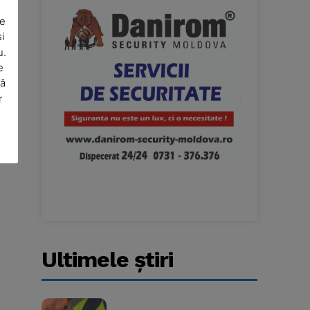
De
i
u.
e
să
r
Website:
Ultimele ştiri