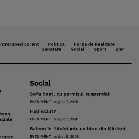
Intreruperi curent
Politica
Portia de Realitate
Sanatate
Social
Sport
Ziar
Social
a
Şofa beat, cu permisul suspendat
EVENIMENT
august 7, 2026
I-aţi văzut?
mţean,
ociale
EVENIMENT
august 7, 2026
Balcon în flăcări într-un bloc din Mărăţei
erarea
EVENIMENT
august 6, 2026