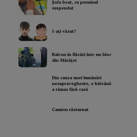
Şofa beat, cu permisul
suspendat
I-aţi văzut?
Balcon în flăcări într-un bloc
din Mărăţei
Din cauza unei lumânări
nesupravegheate, o bătrână
a rămas fără casă
Camion răsturnat