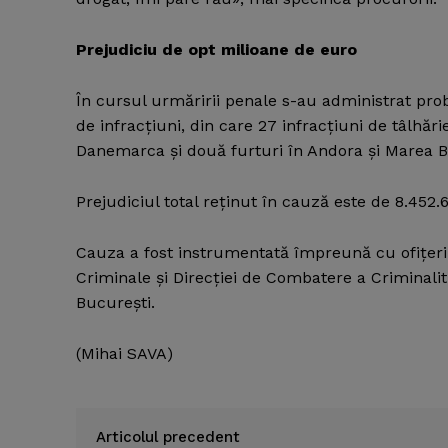
Prejudiciu de opt milioane de euro
În cursul urmăririi penale s-au administrat pr
de infracţiuni, din care 27 infracţiuni de tâlhări
Danemarca şi două furturi în Andora şi Marea Br
Prejudiciul total reţinut în cauză este de 8.452.
Cauza a fost instrumentată împreună cu ofiţeri de
Criminale şi Direcţiei de Combatere a Criminalită
Bucureşti.
(Mihai SAVA)
Articolul precedent