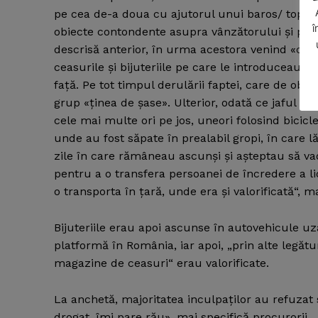
pe cea de-a doua cu ajutorul unui baros/ topor,
î
obiecte contondente asupra vânzătorului şi perso
descrisă anterior, în urma acestora venind «culeg
ceasurile şi bijuteriile pe care le introduceau în 
faţă. Pe tot timpul derulării faptei, care de ob
grup «ţinea de şase». Ulterior, odată ce jaful er
SUBSCRIB
cele mai multe ori pe jos, uneori folosind bicicle
unde au fost săpate în prealabil gropi, în care
zile în care rămâneau ascunşi şi aşteptau să vad
pentru a o transfera persoanei de încredere a li
o transporta în ţară, unde era şi valorificată“, m
Bijuteriile erau apoi ascunse în autovehicule u
platformă în România, iar apoi, „prin alte legătu
magazine de ceasuri“ erau valorificate.
La anchetă, majoritatea inculpaţilor au refuzat 
drogat, îmi pare rău», mai specifică procurorii.