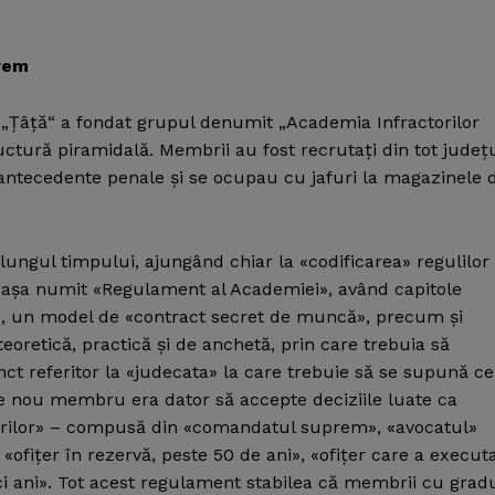
prem
ă „Ţâţă“ a fondat grupul denumit „Academia Infractorilor
ructură piramidală. Membrii au fost recrutaţi din tot judeţ
u antecedente penale şi se ocupau cu jafuri la magazinele 
 lungul timpului, ajungând chiar la «codificarea» regulilor 
n aşa numit «Regulament al Academiei», având capitole
bru, un model de «contract secret de muncă», precum şi
 teoretică, practică şi de anchetă, prin care trebuia să
nct referitor la «judecata» la care trebuie să se supună ce
re nou membru era dator să accepte deciziile luate ca
brilor» – compusă din «comandatul suprem», «avocatul»
«ofiţer în rezervă, peste 50 de ani», «ofiţer care a execut
ci ani». Tot acest regulament stabilea că membrii cu grad