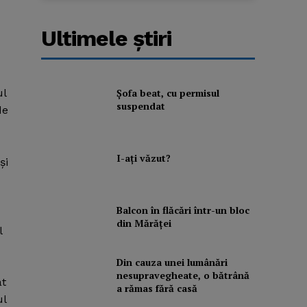
Ultimele ştiri
Şofa beat, cu permisul
ul
suspendat
de
I-aţi văzut?
şi
Balcon în flăcări într-un bloc
din Mărăţei
l
Din cauza unei lumânări
nesupravegheate, o bătrână
at
a rămas fără casă
ul