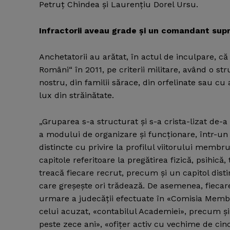
Petruţ Chindea şi Laurenţiu Dorel Ursu.
Infractorii aveau grade şi un comandant su
Anchetatorii au arătat, în actul de inculpare, c
Români“ în 2011, pe criterii militare, având o st
nostru, din familii sărace, din orfelinate sau c
lux din străinătate.
„Gruparea s-a structurat şi s-a crista-lizat de-a
a modului de organizare şi funcţionare, într-u
distincte cu privire la profilul viitorului mem
capitole referitoare la pregătirea fizică, psihică,
treacă fiecare recrut, precum şi un capitol disti
care greşeşte ori trădează. De asemenea, fieca
urmare a judecăţii efectuate în «Comisia Mem
celui acuzat, «contabilul Academiei», precum şi 
peste zece ani», «ofiţer activ cu vechime de cin