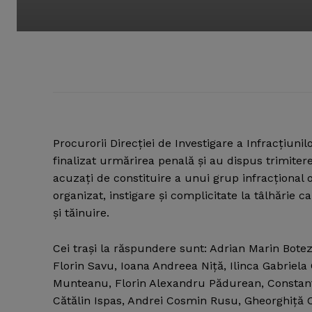
Procurorii Direcţiei de Investigare a Infracţiuni
finalizat urmărirea penală şi au dispus trimiter
acuzaţi de constituire a unui grup infracţional o
organizat, instigare şi complicitate la tâlhărie cal
şi tăinuire.
Cei traşi la răspundere sunt: Adrian Marin Botez (
Florin Savu, Ioana Andreea Niţă, Ilinca Gabriela
Munteanu, Florin Alexandru Pădurean, Constantin
Cătălin Ispas, Andrei Cosmin Rusu, Gheorghiţă 