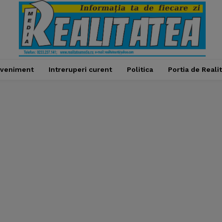
veniment
Intreruperi curent
Politica
Portia de Reali