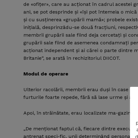
de «ofiţer», care au acţionat în cadrul acestei 
ani, se pot desprinde şi «îşi pot întemeia o mic
şi cu susţinerea «grupării mamă»; probele exis
iniţială, desprinzâdu-se două fracţiuni, respectiv
membrii grupării sale fiind deja cercetaţi şi co
grupării sale fiind de asemenea condamnaţi pentru
acţionat independent şi ai cărei o parte dintre 
Britanie“, se arată în rechizitoriul DIICOT.
Modul de operare
Ulterior racolării, membrii erau duşi în case 
News 
furturile foarte repede, fără să lase urme şi a s
Magazin
Apoi, în străinătate, erau localizate ma-gazinele 
p
„De menţionat faptul că, fiecare dintre executanţ
antrenat speci-fic, unii determinând personalu
d