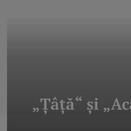
„Ţâţă“ şi „Ac