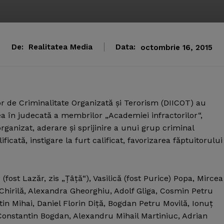
De:
Realitatea Media
Data:
octombrie 16, 2015
lor de Criminalitate Organizată şi Terorism (DIICOT) au
ea în judecată a membrilor „Academiei infractorilor“,
rganizat, aderare şi sprijinire a unui grup criminal
ificată, instigare la furt calificat, favorizarea făptuitorului
fost Lazăr, zis „Ţâţă“), Vasilică (fost Purice) Popa, Mircea
 Chirilă, Alexandra Gheorghiu, Adolf Gliga, Cosmin Petru
 Mihai, Daniel Florin Diţă, Bogdan Petru Movilă, Ionuţ
Constantin Bogdan, Alexandru Mihail Martiniuc, Adrian