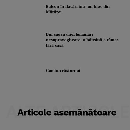
Balcon în flăcări într-un bloc din
Mărăţei
Din cauza unei lumânări
nesupravegheate, o bătrână a rămas
fără casă
Camion răsturnat
ALTE ARTICOLE
Articole asemănătoare