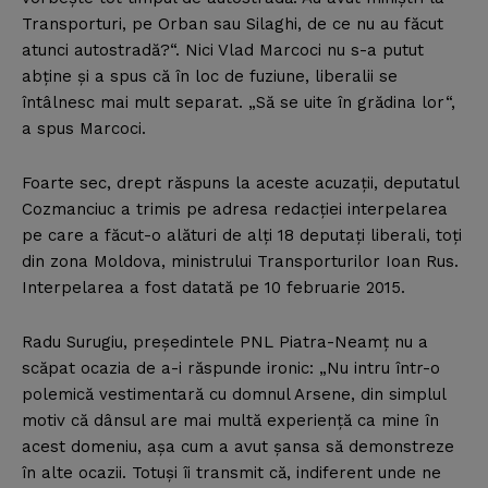
Transporturi, pe Orban sau Silaghi, de ce nu au făcut
atunci autostradă?“. Nici Vlad Marcoci nu s-a putut
abţine şi a spus că în loc de fuziune, liberalii se
întâlnesc mai mult separat. „Să se uite în grădina lor“,
a spus Marcoci.
Foarte sec, drept răspuns la aceste acuzaţii, deputatul
Cozmanciuc a trimis pe adresa redacţiei interpelarea
pe care a făcut-o alături de alţi 18 deputaţi liberali, toţi
din zona Moldova, ministrului Transporturilor Ioan Rus.
Interpelarea a fost datată pe 10 februarie 2015.
Radu Surugiu, preşedintele PNL Piatra-Neamţ nu a
scăpat ocazia de a-i răspunde ironic: „Nu intru într-o
polemică vestimentară cu domnul Arsene, din simplul
motiv că dânsul are mai multă experienţă ca mine în
acest domeniu, aşa cum a avut şansa să demonstreze
în alte ocazii. Totuşi îi transmit că, indiferent unde ne