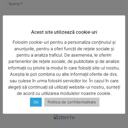
Nu
Ema
Acest site utilizează cookie-uri
Web
Folosim cookie-uri pentru a personaliza conținutul și
anunțurile, pentru a oferi funcții de rețele sociale și
Salvați numele meu, adresa de e-mail și site-ul web în
pentru a analiza traficul. De asemenea, le oferim
acest browser pentru data viitoare i comentariu.
partenerilor de rețele sociale, de publicitate și de analize
informații cu privire la modul în care folosiți site-ul nostru.
Aceștia le pot combina cu alte informații oferite de dvs.
SUBSCRIBE NOW
sau culese în urma folosirii serviciilor lor. În cazul în care
alegeți să continuați să utilizați website-ul nostru, sunteți
de acord cu utilizarea modulelor noastre cookie.
Ok
Politica de confidentialitate
Company
About
Contact us