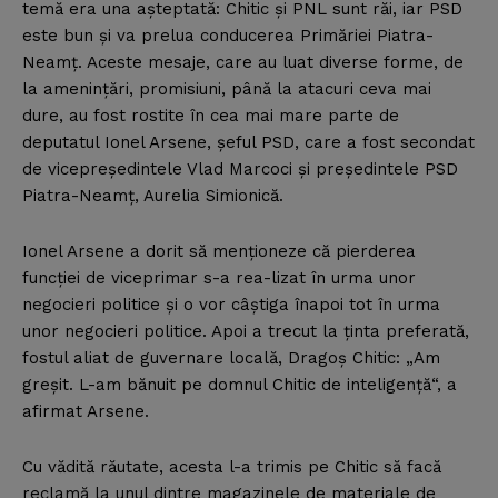
temă era una aşteptată: Chitic şi PNL sunt răi, iar PSD
este bun şi va prelua conducerea Primăriei Piatra-
Neamţ. Aceste mesaje, care au luat diverse forme, de
la ameninţări, promisiuni, până la atacuri ceva mai
dure, au fost rostite în cea mai mare parte de
deputatul Ionel Arsene, şeful PSD, care a fost secondat
de vicepreşedintele Vlad Marcoci şi preşedintele PSD
Piatra-Neamţ, Aurelia Simionică.
Ionel Arsene a dorit să menţioneze că pierderea
funcţiei de viceprimar s-a rea-lizat în urma unor
negocieri politice şi o vor câştiga înapoi tot în urma
unor negocieri politice. Apoi a trecut la ţinta preferată,
fostul aliat de guvernare locală, Dragoş Chitic: „Am
greşit. L-am bănuit pe domnul Chitic de inteligenţă“, a
afirmat Arsene.
Cu vădită răutate, acesta l-a trimis pe Chitic să facă
reclamă la unul dintre magazinele de materiale de