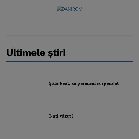
Subscription Plans
My account
Ultimele ştiri
Şofa beat, cu permisul suspendat
I-aţi văzut?