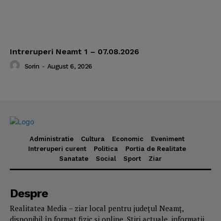
Intreruperi Neamt 1 – 07.08.2026
Sorin
-
August 6, 2026
Administratie
Cultura
Economic
Eveniment
Intreruperi curent
Politica
Portia de Realitate
Sanatate
Social
Sport
Ziar
Despre
Realitatea Media – ziar local pentru județul Neamț,
disponibil în format fizic și online. Știri actuale, informații