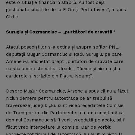
este o situaţie financiară stabilă. Au fost deja
gestionate situaţiile de la E-On şi Perla Invest“, a spus
Chitic.
Surugiu şi Cozmanciuc – „purtători de cravată“
Atacul pesediştilor s-a extins şi asupra şefilor PNL,
deputaţii Mugur Cozmanciuc şi Radu Surugiu, pe care
Arsene i-a etichetat drept „purtători de cravate care
nu ştiu unde este Valea Ursului, Dămuc şi nici nu ştiu
cartierele şi străzile din Piatra-Neamţ“.
Despre Mugur Cozmanciuc, Arsene a spus că nu a făcut
niciun demers pentru autostrada ce ar trebui să
traverseze judeţul: „Eu sunt vicepreşedintele Comisiei
de Transporturi din Parlament şi nu am cunoştinţă ca
domnul Cozmanciuc să fi venit vreodată pe acolo, să fi
făcut vreo interpelare la comisie. Dar de vorbit
vorbeşte tot timpul de autostradă. Au avut miniştri la