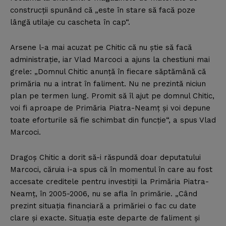
construcţii spunând că „este în stare să facă poze
lângă utilaje cu cascheta în cap“.
Arsene l-a mai acuzat pe Chitic că nu ştie să facă
administraţie, iar Vlad Marcoci a ajuns la chestiuni mai
grele: „Domnul Chitic anunţă în fiecare săptămână că
primăria nu a intrat în faliment. Nu ne prezintă niciun
plan pe termen lung. Promit să îl ajut pe domnul Chitic,
voi fi aproape de Primăria Piatra-Neamţ şi voi depune
toate eforturile să fie schimbat din funcţie“, a spus Vlad
Marcoci.
Dragoş Chitic a dorit să-i răspundă doar deputatului
Marcoci, căruia i-a spus că în momentul în care au fost
accesate creditele pentru investiţii la Primăria Piatra-
Neamţ, în 2005-2006, nu se afla în primărie. „Când
prezint situaţia financiară a primăriei o fac cu date
clare şi exacte. Situaţia este departe de faliment şi