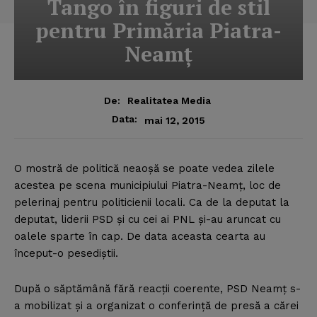
Tango în figuri de stil
pentru Primăria Piatra-
Neamţ
De:
Realitatea Media
Data:
mai 12, 2015
O mostră de politică neaoşă se poate vedea zilele
acestea pe scena municipiului Piatra-Neamţ, loc de
pelerinaj pentru politicienii locali. Ca de la deputat la
deputat, liderii PSD şi cu cei ai PNL şi-au aruncat cu
oalele sparte în cap. De data aceasta cearta au
început-o pesediştii.
După o săptămână fără reacţii coerente, PSD Neamţ s-
a mobilizat şi a organizat o conferinţă de presă a cărei