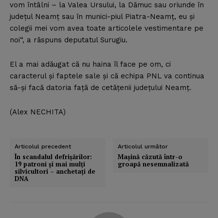
vom întâlni – la Valea Ursului, la Dămuc sau oriunde în
judeţul Neamţ sau în munici-piul Piatra-Neamţ, eu şi
colegii mei vom avea toate articolele vestimentare pe
noi“, a răspuns deputatul Surugiu.
El a mai adăugat că nu haina îl face pe om, ci
caracterul şi faptele sale şi că echipa PNL va continua
să-şi facă datoria faţă de cetăţenii judeţului Neamţ.
(Alex NECHITA)
Articolul precedent
Articolul următor
În scandalul defrişărilor:
Maşină căzută într-o
19 patroni şi mai mulţi
groapă nesemnalizată
silvicultori – anchetaţi de
DNA