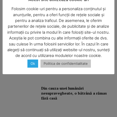
Folosim cookie-uri pentru a personaliza conținutul și
Şofa beat, cu permisul suspendat
anunțurile, pentru a oferi funcții de rețele sociale și
pentru a analiza traficul. De asemenea, le oferim
partenerilor de rețele sociale, de publicitate și de analize
informații cu privire la modul în care folosiți site-ul nostru.
I-aţi văzut?
Aceștia le pot combina cu alte informații oferite de dvs.
sau culese în urma folosirii serviciilor lor. În cazul în care
alegeți să continuați să utilizați website-ul nostru, sunteți
de acord cu utilizarea modulelor noastre cookie.
Balcon în flăcări într-un bloc din
Ok
Politica de confidentialitate
Mărăţei
Din cauza unei lumânări
nesupravegheate, o bătrână a rămas
fără casă