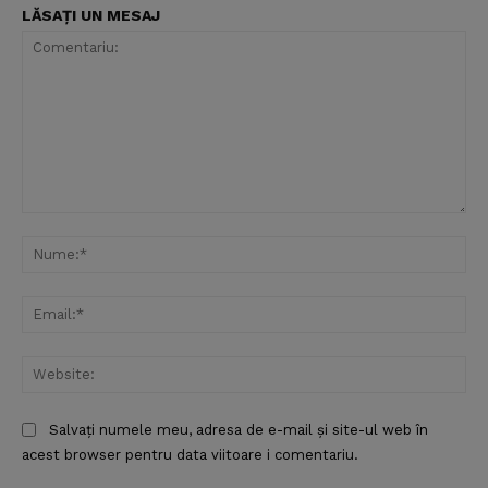
LĂSAȚI UN MESAJ
Comentariu:
Nu
Ema
Web
Salvați numele meu, adresa de e-mail și site-ul web în
acest browser pentru data viitoare i comentariu.