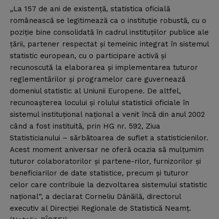
„La 157 de ani de existenţă, statistica oficială
românească se legitimează ca o instituţie robustă, cu o
poziţie bine consolidată în cadrul instituţiilor publice ale
ţării, partener respectat şi temeinic integrat în sistemul
statistic european, cu o participare activă şi
recunoscută la elaborarea şi implementarea tuturor
reglementărilor şi programelor care guvernează
domeniul statistic al Uniunii Europene. De altfel,
recunoaşterea locului şi rolului statisticii oficiale în
sistemul instituţional naţional a venit încă din anul 2002
când a fost instituită, prin HG nr. 592, Ziua
Statisticianului – sărbătoarea de suflet a statisticienilor.
Acest moment aniversar ne oferă ocazia să mulţumim
tuturor colaboratorilor şi partene-rilor, furnizorilor şi
beneficiarilor de date statistice, precum şi tuturor
celor care contribuie la dezvoltarea sistemului statistic
naţional“, a declarat Corneliu Dănăilă, directorul
executiv al Direcţiei Regionale de Statistică Neamţ.