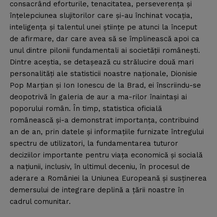
consacrând eforturile, tenacitatea, perseverenţa şi
înţelepciunea slujitorilor care şi-au închinat vocaţia,
inteligenţa şi talentul unei ştiinţe pe atunci la început
de afirmare, dar care avea să se împlinească apoi ca
unul dintre pilonii fundamentali ai societăţii româneşti.
Dintre aceştia, se detaşează cu strălucire două mari
personalităţi ale statisticii noastre naţionale, Dionisie
Pop Marţian şi Ion Ionescu de la Brad, ei înscriindu-se
deopotrivă în galeria de aur a ma-rilor înaintaşi ai
poporului român. În timp, statistica oficială
românească şi-a demonstrat importanţa, contribuind
an de an, prin datele şi informaţiile furnizate întregului
spectru de utilizatori, la fundamentarea tuturor
deciziilor importante pentru viaţa economică şi socială
a naţiunii, inclusiv, în ultimul deceniu, în procesul de
aderare a României la Uniunea Europeană şi susţinerea
demersului de integrare deplină a ţării noastre în
cadrul comunitar.