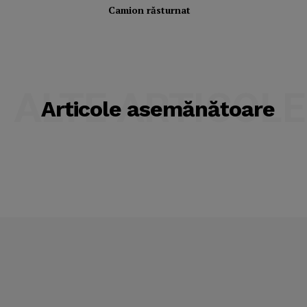
Camion răsturnat
ALTE ARTICOLE
Articole asemănătoare