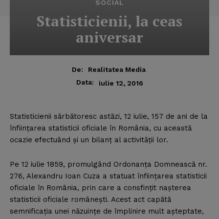
SOCIAL
Statisticienii, la ceas
aniversar
De:
Realitatea Media
Data:
iulie 12, 2016
Statisticienii sărbătoresc astăzi, 12 iulie, 157 de ani de la
înfiinţarea statisticii oficiale în România, cu această
ocazie efectuând şi un bilanţ al activităţii lor.
Pe 12 iulie 1859, promulgând Ordonanţa Domnească nr.
276, Alexandru Ioan Cuza a statuat înfiinţarea statisticii
oficiale în România, prin care a consfinţit naşterea
statisticii oficiale româneşti. Acest act capătă
semnificaţia unei năzuinţe de împlinire mult aşteptate,