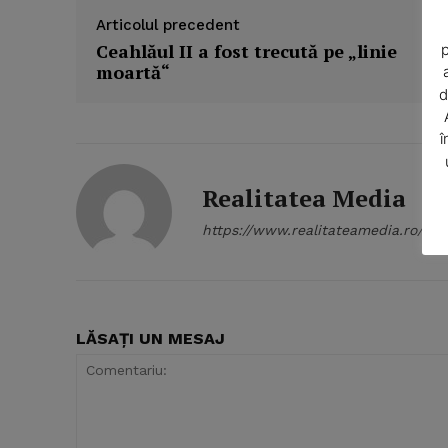
Articolul precedent
Ceahlăul II a fost trecută pe „linie
p
moartă“
d
î
Realitatea Media
https://www.realitateamedia.ro/
SUBSCRIB
LĂSAȚI UN MESAJ