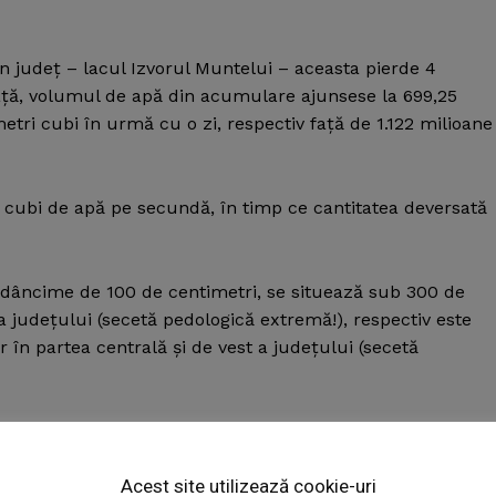
 judeţ – lacul Izvorul Muntelui – aceasta pierde 4
neaţă, volumul de apă din acumulare ajunsese la 699,25
etri cubi în urmă cu o zi, respectiv faţă de 1.122 milioane
i cubi de apă pe secundă, în timp ce cantitatea deversată
o adâncime de 100 de centimetri, se situează sub 300 de
 a judeţului (secetă pedologică extremă!), respectiv este
 în partea centrală şi de vest a judeţului (secetă
Week
e PRO
Acest site utilizează cookie-uri