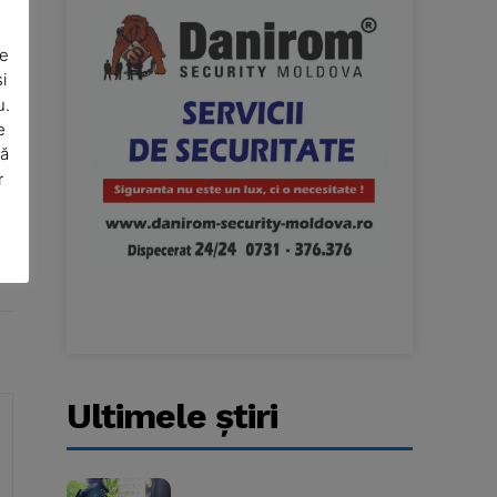
De
i
u.
e
să
r
Ultimele ştiri