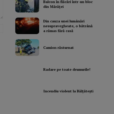
Balcon în flăcări într-un bloc
din Mărăţei
Din cauza unei lumânări
nesupravegheate, o bătrână
Website:
a rămas fără casă
Camion răsturnat
Radare pe toate drumurile!
Incendiu violent la Bălţăteşti