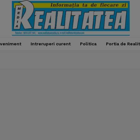
veniment
Intreruperi curent
Politica
Portia de Reali