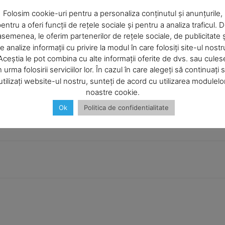
Company
Articolul următor
Folosim cookie-uri pentru a personaliza conținutul și anunțurile,
Bătut de poliţişti
entru a oferi funcții de rețele sociale și pentru a analiza traficul. 
asemenea, le oferim partenerilor de rețele sociale, de publicitate ș
About
e analize informații cu privire la modul în care folosiți site-ul nostr
Contact us
Aceștia le pot combina cu alte informații oferite de dvs. sau cules
Subscription Plans
n urma folosirii serviciilor lor. În cazul în care alegeți să continuați 
utilizați website-ul nostru, sunteți de acord cu utilizarea modulelo
My account
noastre cookie.
Ok
Politica de confidentialitate
E NOW