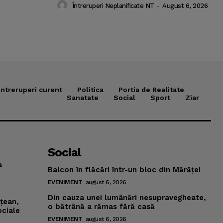
Întreruperi Neplanificate NT
-
August 6, 2026
Intreruperi curent
Politica
Portia de Realitate
Sanatate
Social
Sport
Ziar
Social
a
Balcon în flăcări într-un bloc din Mărăţei
EVENIMENT
august 6, 2026
Din cauza unei lumânări nesupravegheate,
mţean,
o bătrână a rămas fără casă
ociale
EVENIMENT
august 6, 2026