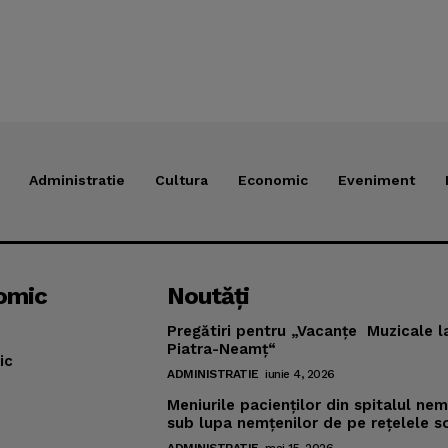
Administratie
Cultura
Economic
Eveniment
omic
Noutăţi
Pregătiri pentru „Vacanţe Muzicale l
Piatra-Neamţ“
ic
ADMINISTRATIE
iunie 4, 2026
Meniurile pacienţilor din spitalul ne
sub lupa nemţenilor de pe reţelele s