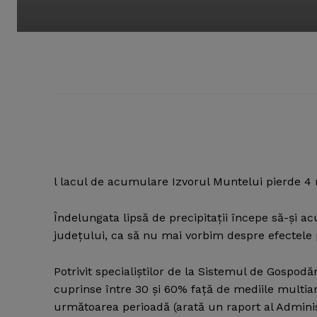
l lacul de acumulare Izvorul Muntelui pierde 4 
Îndelungata lipsă de precipitaţii începe să-şi ac
judeţului, ca să nu mai vorbim despre efectele p
Potrivit specialiştilor de la Sistemul de Gospodă
cuprinse între 30 şi 60% faţă de mediile multia
următoarea perioadă (arată un raport al Admini