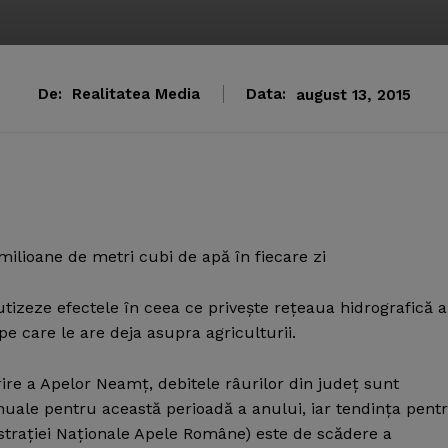
De:
Realitatea Media
Data:
august 13, 2015
milioane de metri cubi de apă în fiecare zi
utizeze efectele în ceea ce priveşte reţeaua hidrografică a
e care le are deja asupra agriculturii.
rire a Apelor Neamţ, debitele râurilor din judeţ sunt
nuale pentru această perioadă a anului, iar tendinţa pent
straţiei Naţionale Apele Române) este de scădere a