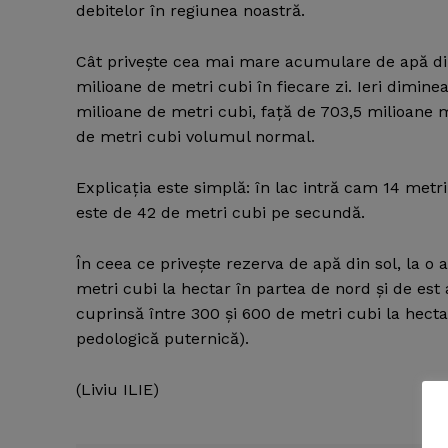
debitelor în regiunea noastră.
Cât priveşte cea mai mare acumulare de apă din
milioane de metri cubi în fiecare zi. Ieri dimi
milioane de metri cubi, faţă de 703,5 milioane m
de metri cubi volumul normal.
Explicaţia este simplă: în lac intră cam 14 metr
este de 42 de metri cubi pe secundă.
În ceea ce priveşte rezerva de apă din sol, la 
metri cubi la hectar în partea de nord şi de est
cuprinsă între 300 şi 600 de metri cubi la hectar
pedologică puternică).
(Liviu ILIE)
News 
Magazin