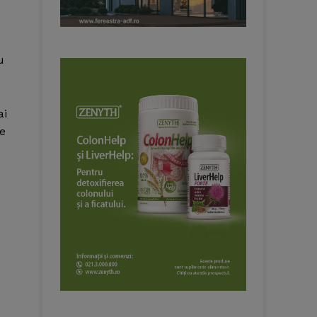
u
ai
le