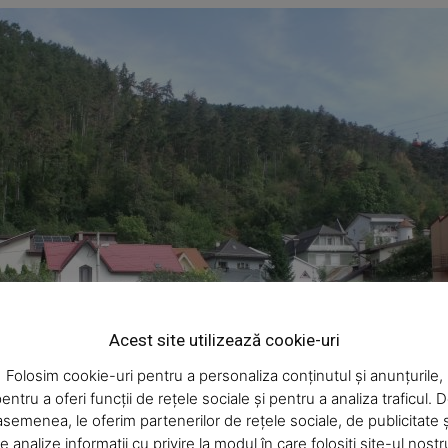
Week
e PRO
Acest site utilizează cookie-uri
Company
Folosim cookie-uri pentru a personaliza conținutul și anunțurile,
entru a oferi funcții de rețele sociale și pentru a analiza traficul. 
asemenea, le oferim partenerilor de rețele sociale, de publicitate ș
About
e analize informații cu privire la modul în care folosiți site-ul nostr