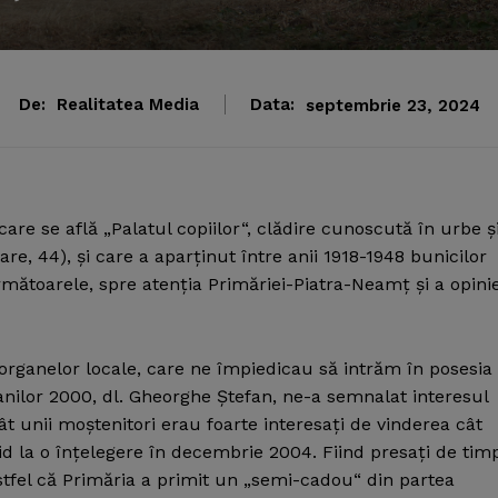
De:
Realitatea Media
Data:
septembrie 23, 2024
 care se află „Palatul copiilor“, clădire cunoscută în urbe ş
e, 44), şi care a aparţinut între anii 1918-1948 bunicilor
mătoarele, spre atenţia Primăriei-Piatra-Neamţ şi a opinie
 organelor locale, care ne împiedicau să intrăm în posesia
 anilor 2000, dl. Gheorghe Ştefan, ne-a semnalat interesul
t unii moştenitori erau foarte interesaţi de vinderea cât
pid la o înţelegere în decembrie 2004. Fiind presaţi de tim
stfel că Primăria a primit un „semi-cadou“ din partea