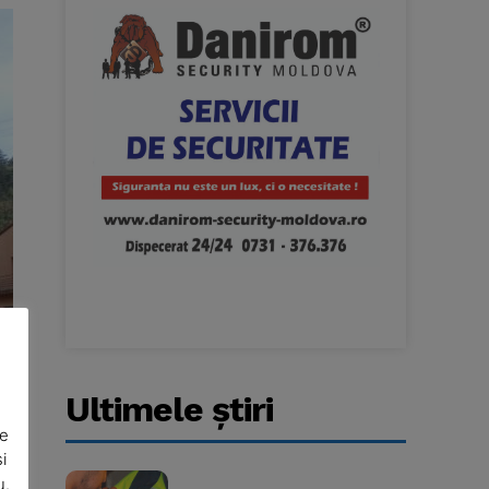
Ultimele ştiri
De
i
u.