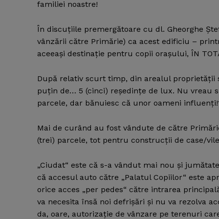
familiei noastre!
În discuţiile premergătoare cu dl. Gheorghe Ştef
vânzării către Primărie) ca acest edificiu – prin
aceeaşi destinaţie pentru copii oraşului, ÎN TO
După relativ scurt timp, din arealul proprietăţi
puţin de… 5 (cinci) reşedinţe de lux. Nu vreau să
parcele, dar bănuiesc că unor oameni influenţi!
Mai de curând au fost vândute de către Primări
(trei) parcele, tot pentru construcţii de case/vi
„Ciudat“ este că s-a vândut mai nou şi jumătate 
că accesul auto către „Palatul Copiilor“ este a
orice acces „per pedes“ către intrarea principal
va necesita însă noi defrişări şi nu va rezolva 
da, oare, autorizaţie de vânzare pe terenuri car