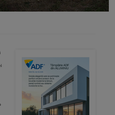
i
i
p