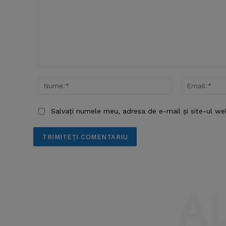
Comentariu:
Nume:*
Salvați numele meu, adresa de e-mail și site-ul we
A