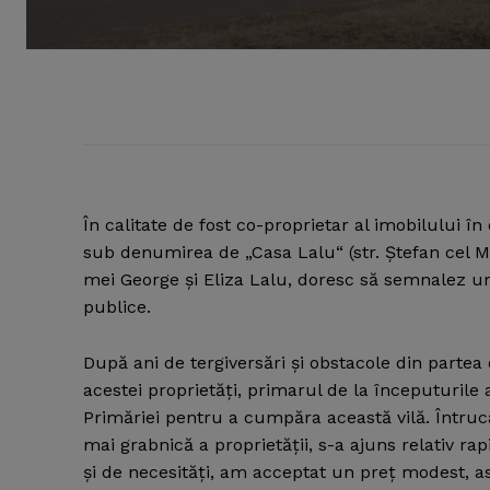
În calitate de fost co-proprietar al imobilului în
sub denumirea de „Casa Lalu“ (str. Ştefan cel Mar
mei George şi Eliza Lalu, doresc să semnalez ur
publice.
După ani de tergiversări şi obstacole din partea
acestei proprietăţi, primarul de la începuturile
Primăriei pentru a cumpăra această vilă. Întrucâ
mai grabnică a proprietăţii, s-a ajuns relativ ra
şi de necesităţi, am acceptat un preţ modest, a