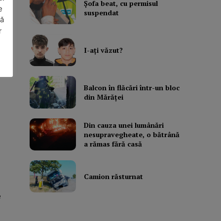
Şofa beat, cu permisul
e
suspendat
să
r
I-aţi văzut?
u
Balcon în flăcări într-un bloc
din Mărăţei
Din cauza unei lumânări
nesupravegheate, o bătrână
a rămas fără casă
Camion răsturnat
e