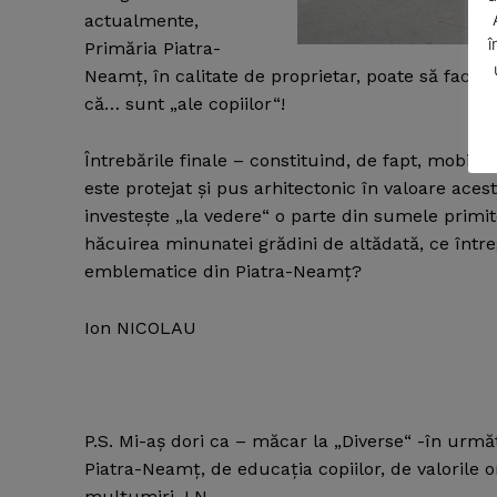
actualmente,
î
Primăria Piatra-
Neamţ, în calitate de proprietar, poate să facă 
că… sunt „ale copiilor“!
Întrebările finale – constituind, de fapt, mobilu
SUBSCRIB
este protejat şi pus arhitectonic în valoare ac
investeşte „la vedere“ o parte din sumele primit
hăcuirea minunatei grădini de altădată, ce întreg
emblematice din Piatra-Neamţ?
Ion NICOLAU
P.S. Mi-aş dori ca – măcar la „Diverse“ -în urm
Piatra-Neamţ, de educaţia copiilor, de valorile o
mulţumiri, I.N.