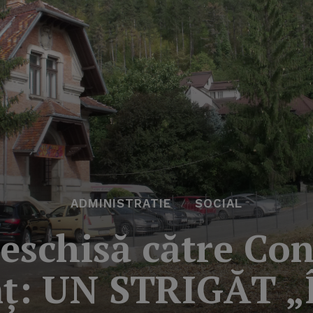
ADMINISTRATIE
SOCIAL
eschisă către Con
mţ: UN STRIGĂT „