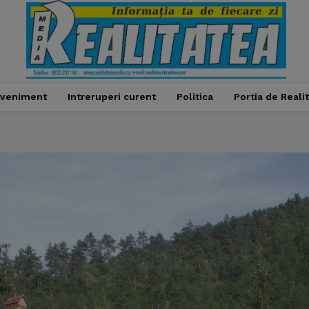
veniment
Intreruperi curent
Politica
Portia de Reali