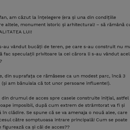
an, am căzut la înţelegere (era şi una din condiţiile
tre altele, monument istoric şi arhitectural! – să rămână c
TALITATEA LUI!
i s-au vândut bucăţi de teren, pe care s-au construit nu m
 fac speculaţii privitoare la cei cărora li s-au vândut ace
?
e, din suprafaţa ce rămăsese ca un modest parc, încă 3
le (şi am bănuiala că tot unor persoane influente!).
din drumul de acces spre casele construite iniţial, astfel
proape imposibil, după cum extrem de strâmtorat va fi şi
ă în clădire. Se spune că se va amenaja o nouă alee, care
accesul către somptuoasa intrare principală! Cum se poate
e figurează ca şi căi de acces??