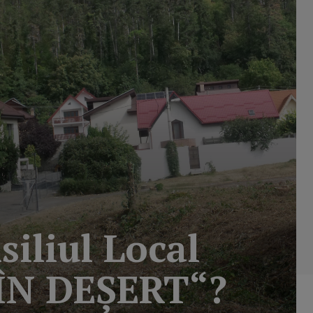
siliul Local
ÎN DEŞERT“?