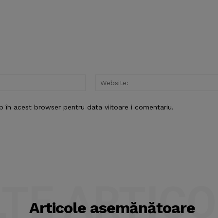
Email:*
b în acest browser pentru data viitoare i comentariu.
LTE ARTICO
Articole asemănătoare