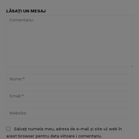
LĂSAȚI UN MESAJ
Comentariu:
Nu
Ema
Web
Salvați numele meu, adresa de e-mail și site-ul web în
acest browser pentru data viitoare i comentariu.