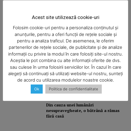
Acest site utilizează cookie-uri
Şofa beat, cu permisul suspendat
Folosim cookie-uri pentru a personaliza conținutul și
anunțurile, pentru a oferi funcții de rețele sociale și
pentru a analiza traficul. De asemenea, le oferim
partenerilor de rețele sociale, de publicitate și de analize
I-aţi văzut?
informații cu privire la modul în care folosiți site-ul nostru.
Aceștia le pot combina cu alte informații oferite de dvs.
SUBSCRIBE NOW
sau culese în urma folosirii serviciilor lor. În cazul în care
alegeți să continuați să utilizați website-ul nostru, sunteți
Balcon în flăcări într-un bloc din
de acord cu utilizarea modulelor noastre cookie.
Mărăţei
Ok
Politica de confidentialitate
Company
Din cauza unei lumânări
About
nesupravegheate, o bătrână a rămas
Contact us
fără casă
Subscription Plans