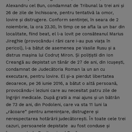
Alexandru cel Bun, condamnat de Tribunal la trei ani şi
26 de zile de închisoare, pentru tentativă la omor,
lovire şi distrugere. Conform sentinţei, în seara de 2
noiembrie, la ora 23.30, în timp ce se afla la un bar din
localitate, fiind beat, el l-a lovit pe consăteanul Marius
Jireghie (provocându-i răni care i-au pus viaţa în
pericol), l-a bătut de asemenea pe Vasile Rusu şi a
distrus maşina lui Codruţ Miron. Şi poliţiştii din Ion
Creangă au depistat un tânăr de 27 de ani, din Icuşeşti,
condamnat de Judecătoria Roman la un an cu
executare, pentru lovire. El şi-a pierdut libertatea
deoarece, pe 26 iunie 2016, a bătut o altă persoană,
provocându-i leziuni care au necesitat patru zile de
îngrijiri medicale. După gratii a mai ajuns şi un bătrân
de 73 de ani, din Podoleni, care va sta 11 luni la
„răcoare“ pentru ameninţare, distrugere şi
nerespectarea hotărârii judecătoreşti. În toate cele trei
cazuri, persoanele depistate au fost conduse şi