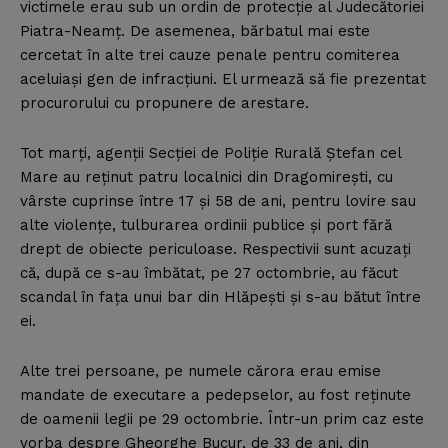
victimele erau sub un ordin de protecţie al Judecătoriei
Piatra-Neamţ. De asemenea, bărbatul mai este
cercetat în alte trei cauze penale pentru comiterea
aceluiaşi gen de infracţiuni. El urmează să fie prezentat
procurorului cu propunere de arestare.
Tot marţi, agenţii Secţiei de Poliţie Rurală Ştefan cel
Mare au reţinut patru localnici din Dragomireşti, cu
vârste cuprinse între 17 şi 58 de ani, pentru lovire sau
alte violenţe, tulburarea ordinii publice şi port fără
drept de obiecte periculoase. Respectivii sunt acuzaţi
că, după ce s-au îmbătat, pe 27 octombrie, au făcut
scandal în faţa unui bar din Hlăpeşti şi s-au bătut între
ei.
Alte trei persoane, pe numele cărora erau emise
mandate de executare a pedepselor, au fost reţinute
de oamenii legii pe 29 octombrie. Într-un prim caz este
vorba despre Gheorghe Bucur, de 33 de ani, din