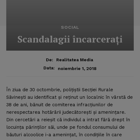
SOCIAL
Scandalagii încarceraţi
De:
Realitatea Media
Data:
noiembrie 1, 2018
În ziua de 30 octombrie, poliţiştii Secţiei Rurale
Săvineşti au identificat şi reţinut un localnic în vârstă de
38 de ani, bănuit de comiterea infracţiunilor de
nerespectarea hotărârii judecătoreşti şi ameninţare.
Din cercetări a reieşit că individul a intrat fără drept în
locuinţa părinţilor săi, unde pe fondul consumului de
băuturi alcoolice i-a ameninţat, în condiţiile în care