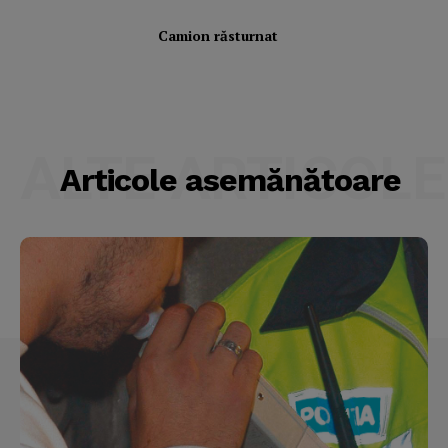
My account
Camion răsturnat
ALTE ARTICOLE
Articole asemănătoare