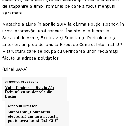
de stăpânire a limbii române) pe care a făcut menţiuni
agramate.
Matache a ajuns în aprilie 2014 la cârma Poliţiei Roznov, în
urma promovării unui concurs. Înainte, el a lucrat la
Serviciul de Arme, Explozivi şi Substanţe Periculoase şi
anterior, timp de doi ani, la Biroul de Control Intern al IJP
– structură care se ocupă cu verificarea unor reclamaţii
făcute la adresa poliţiştilor.
(Mihai SAVA)
Articolul precedent
Volei feminin – Divizia A1:
Debutul cu studentele din
Bacău
Articolul următor
Munteanu: „Competiţia
electorală din ţara aceasta
poate avea loc şi fără PSD“