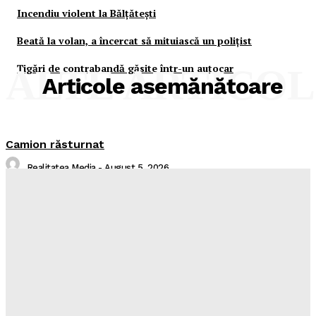
Incendiu violent la Bălţăteşti
Beată la volan, a încercat să mituiască un poliţist
Ţigări de contrabandă găsite într-un autocar
ALTE ARTICO
Articole asemănătoare
Camion răsturnat
Realitatea Media
-
August 5, 2026
Radare pe toate drumurile!
Realitatea Media
-
August 5, 2026
Intreruperi Neamt – 05.08.2026
Sorin
-
August 5, 2026