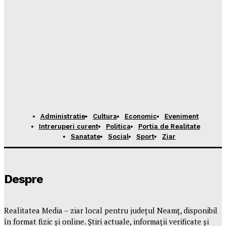
Administratie
Cultura
Economic
Eveniment
Intreruperi curent
Politica
Portia de Realitate
Sanatate
Social
Sport
Ziar
Despre
Realitatea Media – ziar local pentru județul Neamț, disponibil
în format fizic și online. Știri actuale, informații verificate și