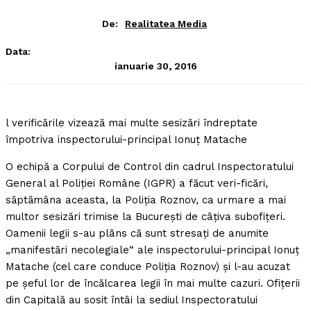
De:
Realitatea Media
Data:
ianuarie 30, 2016
l verificările vizează mai multe sesizări îndreptate
împotriva inspectorului-principal Ionuţ Matache
O echipă a Corpului de Control din cadrul Inspectoratului
General al Poliţiei Române (IGPR) a făcut veri-ficări,
săptămâna aceasta, la Poliţia Roznov, ca urmare a mai
multor sesizări trimise la Bucureşti de câţiva subofiţeri.
Oamenii legii s-au plâns că sunt stresaţi de anumite
„manifestări necolegiale“ ale inspectorului-principal Ionuţ
Matache (cel care conduce Poliţia Roznov) şi l-au acuzat
pe şeful lor de încălcarea legii în mai multe cazuri. Ofiţerii
din Capitală au sosit întâi la sediul Inspectoratului