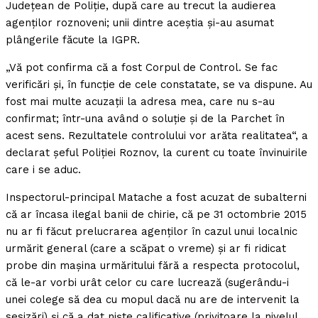
Judeţean de Poliţie, după care au trecut la audierea
agenţilor roznoveni; unii dintre aceştia şi-au asumat
plângerile făcute la IGPR.
„Vă pot confirma că a fost Corpul de Control. Se fac
verificări şi, în funcţie de cele constatate, se va dispune. Au
fost mai multe acuzaţii la adresa mea, care nu s-au
confirmat; într-una având o soluţie şi de la Parchet în
acest sens. Rezultatele controlului vor arăta realitatea“, a
declarat şeful Poliţiei Roznov, la curent cu toate învinuirile
care i se aduc.
Inspectorul-principal Matache a fost acuzat de subalterni
că ar încasa ilegal banii de chirie, că pe 31 octombrie 2015
nu ar fi făcut prelucrarea agenţilor în cazul unui localnic
urmărit general (care a scăpat o vreme) şi ar fi ridicat
probe din maşina urmăritului fără a respecta protocolul,
că le-ar vorbi urât celor cu care lucrează (sugerându-i
unei colege să dea cu mopul dacă nu are de intervenit la
sesizări) şi că a dat nişte calificative (privitoare la nivelul