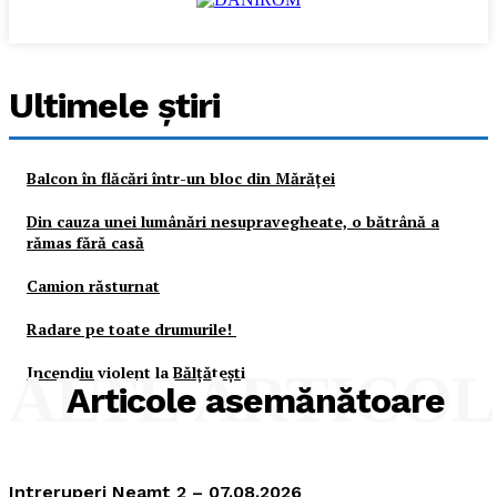
Ultimele ştiri
Balcon în flăcări într-un bloc din Mărăţei
Din cauza unei lumânări nesupravegheate, o bătrână a
rămas fără casă
Camion răsturnat
Radare pe toate drumurile!
Incendiu violent la Bălţăteşti
ALTE ARTICO
Articole asemănătoare
Intreruperi Neamt 2 – 07.08.2026