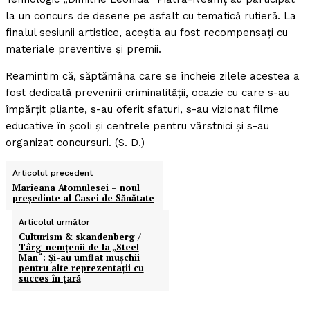
la un concurs de desene pe asfalt cu tematică rutieră. La
finalul sesiunii artistice, aceştia au fost recompensaţi cu
materiale preventive şi premii.
Reamintim că, săptămâna care se încheie zilele acestea a
fost dedicată prevenirii criminalităţii, ocazie cu care s-au
împărţit pliante, s-au oferit sfaturi, s-au vizionat filme
educative în şcoli şi centrele pentru vârstnici şi s-au
organizat concursuri. (S. D.)
Articolul precedent
Marieana Atomulesei – noul
preşedinte al Casei de Sănătate
Articolul următor
Culturism & skandenberg /
Târg-nemţenii de la „Steel
Man“: Şi-au umflat muşchii
pentru alte reprezentaţii cu
succes în ţară