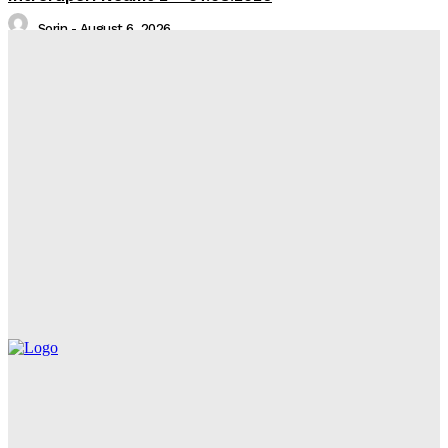
Sorin
-
August 6, 2026
Intreruperi Neamt 1 – 07.08.2026
Sorin
-
August 6, 2026
Comunicat de presa
Media
-
August 6, 2026
Sistare alimentare gaze naturale in localitatea Piatra
Neamț, județul Neamț
Întreruperi Neplanificate NT
-
August 6, 2026