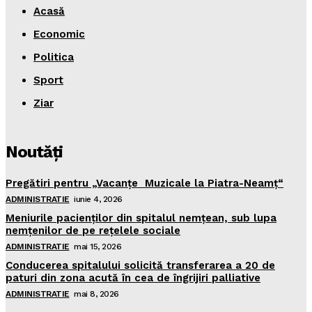
Acasă
Economic
Politica
Sport
Ziar
Noutăţi
Pregătiri pentru „Vacanţe Muzicale la Piatra-Neamţ“
ADMINISTRATIE
iunie 4, 2026
Meniurile pacienţilor din spitalul nemţean, sub lupa
nemţenilor de pe reţelele sociale
ADMINISTRATIE
mai 15, 2026
Conducerea spitalului solicită transferarea a 20 de
paturi din zona acută în cea de îngrijiri palliative
ADMINISTRATIE
mai 8, 2026