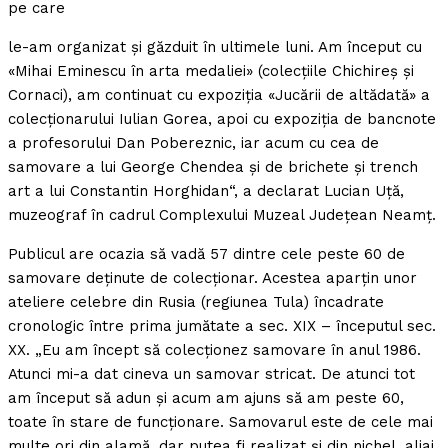
pe care
le-am organizat şi găzduit în ultimele luni. Am început cu
«Mihai Eminescu în arta medaliei» (colecţiile Chichireş şi
Cornaci), am continuat cu expoziţia «Jucării de altădată» a
colecţionarului Iulian Gorea, apoi cu expoziţia de bancnote
a profesorului Dan Pobereznic, iar acum cu cea de
samovare a lui George Chendea şi de brichete şi trench
art a lui Constantin Horghidan“, a declarat Lucian Uţă,
muzeograf în cadrul Complexului Muzeal Judeţean Neamţ.
Publicul are ocazia să vadă 57 dintre cele peste 60 de
samovare deţinute de colecţionar. Acestea aparţin unor
ateliere celebre din Rusia (regiunea Tula) încadrate
cronologic între prima jumătate a sec. XIX – începutul sec.
XX. „Eu am încept să colecţionez samovare în anul 1986.
Atunci mi-a dat cineva un samovar stricat. De atunci tot
am început să adun şi acum am ajuns să am peste 60,
toate în stare de funcţionare. Samovarul este de cele mai
multe ori din alamă, dar putea fi realizat şi din nichel, aliaj