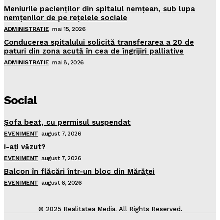
Meniurile pacienţilor din spitalul nemţean, sub lupa
nemţenilor de pe reţelele sociale
ADMINISTRATIE
mai 15, 2026
Conducerea spitalului solicită transferarea a 20 de
paturi din zona acută în cea de îngrijiri palliative
ADMINISTRATIE
mai 8, 2026
Social
Şofa beat, cu permisul suspendat
EVENIMENT
august 7, 2026
I-aţi văzut?
EVENIMENT
august 7, 2026
Balcon în flăcări într-un bloc din Mărăţei
EVENIMENT
august 6, 2026
© 2025 Realitatea Media. All Rights Reserved.