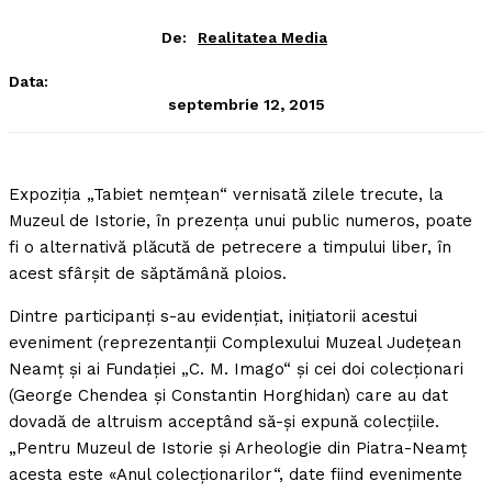
De:
Realitatea Media
Data:
septembrie 12, 2015
Expoziţia „Tabiet nemţean“ vernisată zilele trecute, la
Muzeul de Istorie, în prezenţa unui public numeros, poate
fi o alternativă plăcută de petrecere a timpului liber, în
acest sfârşit de săptămână ploios.
Dintre participanţi s-au evidenţiat, iniţiatorii acestui
eveniment (reprezentanţii Complexului Muzeal Judeţean
Neamţ şi ai Fundaţiei „C. M. Imago“ şi cei doi colecţionari
(George Chendea şi Constantin Horghidan) care au dat
dovadă de altruism acceptând să-şi expună colecţiile.
„Pentru Muzeul de Istorie şi Arheologie din Piatra-Neamţ
acesta este «Anul colecţionarilor“, date fiind evenimente