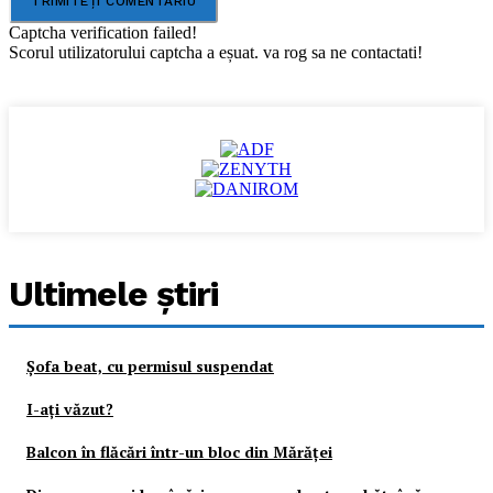
Captcha verification failed!
Scorul utilizatorului captcha a eșuat. va rog sa ne contactati!
Ultimele ştiri
Şofa beat, cu permisul suspendat
I-aţi văzut?
Balcon în flăcări într-un bloc din Mărăţei