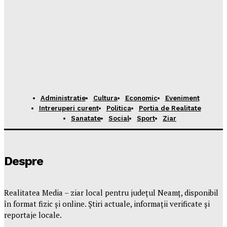
Administratie
Cultura
Economic
Eveniment
Intreruperi curent
Politica
Portia de Realitate
Sanatate
Social
Sport
Ziar
Despre
Realitatea Media – ziar local pentru județul Neamț, disponibil
în format fizic și online. Știri actuale, informații verificate și
reportaje locale.