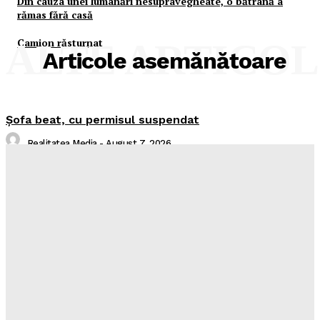
Din cauza unei lumânări nesupravegheate, o bătrână a
rămas fără casă
Camion răsturnat
ALTE ARTICO
Articole asemănătoare
Şofa beat, cu permisul suspendat
Realitatea Media
-
August 7, 2026
I-aţi văzut?
Realitatea Media
-
August 7, 2026
Intreruperi Neamt 2 – 07.08.2026
Sorin
-
August 6, 2026