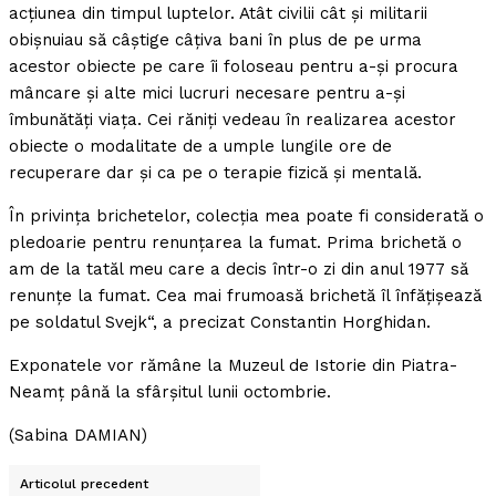
acţiunea din timpul luptelor. Atât civilii cât şi militarii
obişnuiau să câştige câţiva bani în plus de pe urma
acestor obiecte pe care îi foloseau pentru a-şi procura
mâncare şi alte mici lucruri necesare pentru a-şi
îmbunătăţi viaţa. Cei răniţi vedeau în realizarea acestor
obiecte o modalitate de a umple lungile ore de
recuperare dar şi ca pe o terapie fizică şi mentală.
În privinţa brichetelor, colecţia mea poate fi considerată o
pledoarie pentru renunţarea la fumat. Prima brichetă o
am de la tatăl meu care a decis într-o zi din anul 1977 să
renunţe la fumat. Cea mai frumoasă brichetă îl înfăţişează
pe soldatul Svejk“, a precizat Constantin Horghidan.
Exponatele vor rămâne la Muzeul de Istorie din Piatra-
Neamţ până la sfârşitul lunii octombrie.
(Sabina DAMIAN)
Articolul precedent