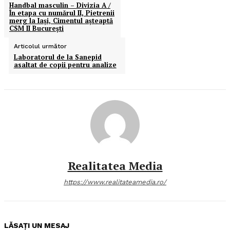
Handbal masculin – Divizia A /
În etapa cu numărul II, Pietrenii
merg la Iaşi, Cimentul aşteaptă
CSM II Bucureşti
Articolul următor
Laboratorul de la Sanepid
asaltat de copii pentru analize
Realitatea Media
https://www.realitateamedia.ro/
LĂSAȚI UN MESAJ