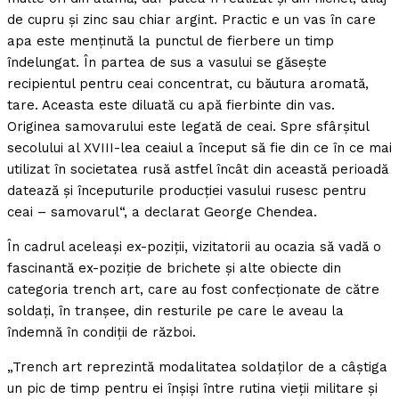
de cupru şi zinc sau chiar argint. Practic e un vas în care
apa este menţinută la punctul de fierbere un timp
îndelungat. În partea de sus a vasului se găseşte
recipientul pentru ceai concentrat, cu băutura aromată,
tare. Aceasta este diluată cu apă fierbinte din vas.
Originea samovarului este legată de ceai. Spre sfârşitul
secolului al XVIII-lea ceaiul a început să fie din ce în ce mai
utilizat în societatea rusă astfel încât din această perioadă
datează şi începuturile producţiei vasului rusesc pentru
ceai – samovarul“, a declarat George Chendea.
În cadrul aceleaşi ex-poziţii, vizitatorii au ocazia să vadă o
fascinantă ex-poziţie de brichete şi alte obiecte din
categoria trench art, care au fost confecţionate de către
soldaţi, în tranşee, din resturile pe care le aveau la
îndemnă în condiţii de război.
„Trench art reprezintă modalitatea soldaţilor de a câştiga
un pic de timp pentru ei înşişi între rutina vieţii militare şi