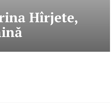
ina Hîrjete,
nină