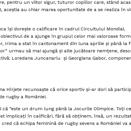
e, pentru un viitor sigur, tuturor copiilor care, stând aca
rt, aceştia au chiar marea oportunitate de a se realiza în vi
ca îşi doreşte o calificare în cadrul Circuitului Mondial.
iectivul de a ajunge în grupul celor mai valoroase forma
, Irima a stat în cantonament din luna aprilie şi până la f
delor“ urmau să mai ajungă şi alte jucătoare nemţene, desc
ectivă: Loredana Juncanariu şi Georgiana Gabor, componen
na Hîrjete recunoaşte că orice sportiv şi-ar dori să particip
de rugby a României.
l că “este un drum lung până la Jocurile Olimpice. Toţi ce
t implicaţi în calificări, fără să obţinem, însă, un rezulta
uri cred că echipa feminină de rugby sevens a României va 