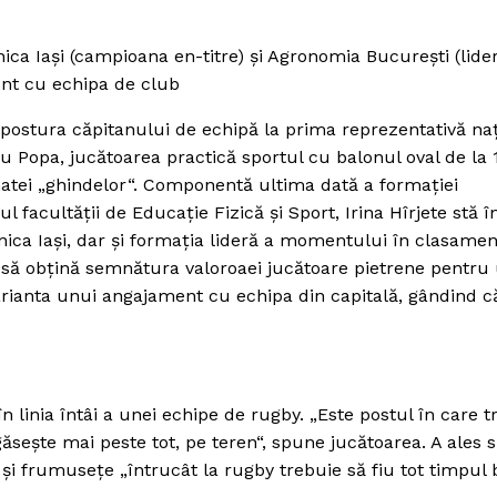
nica Iaşi (campioana en-titre) şi Agronomia Bucureşti (lide
nt cu echipa de club
în postura căpitanului de echipă la prima reprezentativă na
 Popa, jucătoarea practică sportul cu balonul oval de la 1
onatei „ghindelor“. Componentă ultima dată a formaţiei
l facultăţii de Educaţie Fizică şi Sport, Irina Hîrjete stă î
hnica Iaşi, dar şi formaţia lideră a momentului în clasamen
 să obţină semnătura valoroaei jucătoare pietrene pentru
varianta unui angajament cu echipa din capitală, gândind c
n linia întâi a unei echipe de rugby. „Este postul în care t
egăseşte mai peste tot, pe teren“, spune jucătoarea. A ales 
şi frumuseţe „întrucât la rugby trebuie să fiu tot timpul 