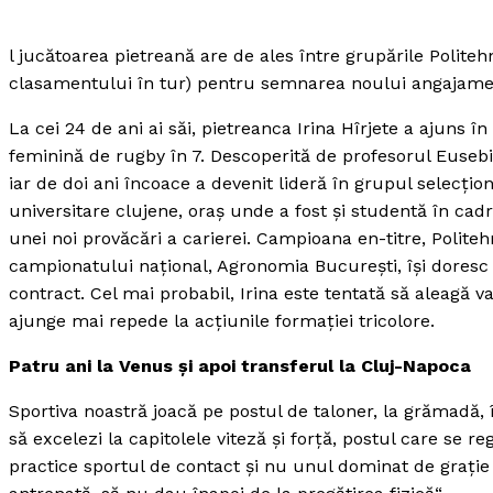
l jucătoarea pietreană are de ales între grupările Politeh
clasamentului în tur) pentru semnarea noului angajame
La cei 24 de ani ai săi, pietreanca Irina Hîrjete a ajuns 
feminină de rugby în 7. Descoperită de profesorul Eusebiu
iar de doi ani încoace a devenit lideră în grupul selecţi
universitare clujene, oraş unde a fost şi studentă în cadru
unei noi provăcări a carierei. Campioana en-titre, Polite
campionatului naţional, Agronomia Bucureşti, îşi doresc
contract. Cel mai probabil, Irina este tentată să aleagă 
ajunge mai repede la acţiunile formaţiei tricolore.
Patru ani la Venus şi apoi transferul la Cluj-Napoca
Sportiva noastră joacă pe postul de taloner, la grămadă, î
să excelezi la capitolele viteză şi forţă, postul care se r
practice sportul de contact şi nu unul dominat de graţie 