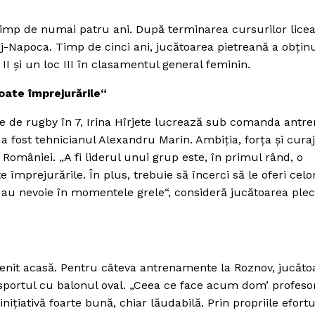
 timp de numai patru ani. După terminarea cursurilor licea
j-Napoca. Timp de cinci ani, jucătoarea pietreană a obţin
I şi un loc III în clasamentul general feminin.
oate împrejurările“
ne de rugby în 7, Irina Hîrjete lucrează sub comanda antre
a fost tehnicianul Alexandru Marin. Ambiţia, forţa şi cura
României. „A fi liderul unui grup este, în primul rând, o
 împrejurările. În plus, trebuie să încerci să le oferi celo
re au nevoie în momentele grele“, consideră jucătoarea plec
venit acasă. Pentru câteva antrenamente la Roznov, jucătoa
 sportul cu balonul oval. „Ceea ce face acum dom’ profeso
niţiativă foarte bună, chiar lăudabilă. Prin propriile efortu