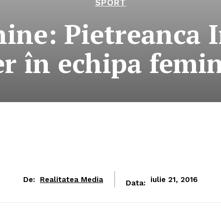
SPORT
ine: Pietreanca Ir
er în echipa femi
De:
Realitatea Media
iulie 21, 2016
Data: