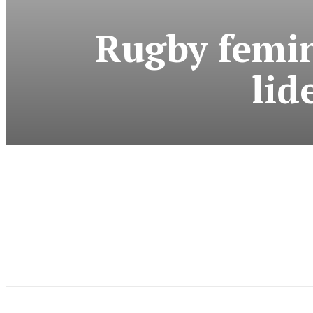
Rugby femin
lid