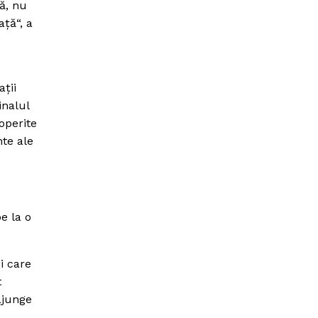
să, nu
aţă“, a
ţii
inalul
operite
te ale
e la o
i care
t
ajunge