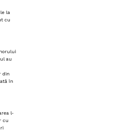
le la
ut cu
norului
jul au
r din
ată în
rea l-
r cu
ri