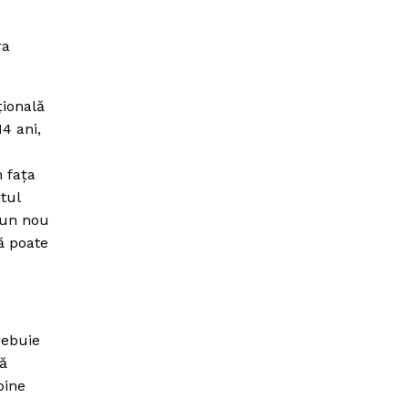
ra
ţională
4 ani,
n faţa
tul
 un nou
ă poate
rebuie
să
bine