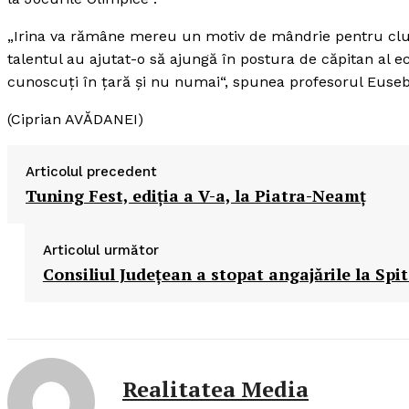
„Irina va rămâne mereu un motiv de mândrie pentru clubu
talentul au ajutat-o să ajungă în postura de căpitan al e
cunoscuţi în ţară şi nu numai“, spunea profesorul Euseb
(Ciprian AVĂDANEI)
Articolul precedent
Tuning Fest, ediţia a V-a, la Piatra-Neamţ
Articolul următor
Consiliul Judeţean a stopat angajările la Spit
Realitatea Media