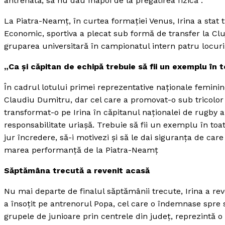
antrenată, să nu dau înapoi de la pregătirea fizică“.
La Piatra-Neamţ, în curtea formaţiei Venus, Irina a stat
Economic, sportiva a plecat sub formă de transfer la Clu
gruparea universitară în campionatul intern patru locuri I
„Ca şi căpitan de echipă trebuie să fii un exemplu în t
În cadrul lotului primei reprezentative naţionale femini
Claudiu Dumitru, dar cel care a promovat-o sub tricolor 
transformat-o pe Irina în căpitanul naţionalei de rugby a 
responsabilitate uriaşă. Trebuie să fii un exemplu în toate
jur încredere, să-i motivezi şi să le dai siguranţa de ca
marea performanţă de la Piatra-Neamţ
Săptămâna trecută a revenit acasă
Nu mai departe de finalul săptămânii trecute, Irina a re
a însoţit pe antrenorul Popa, cel care o îndemnase spre
grupele de junioare prin centrele din judeţ, reprezintă o i