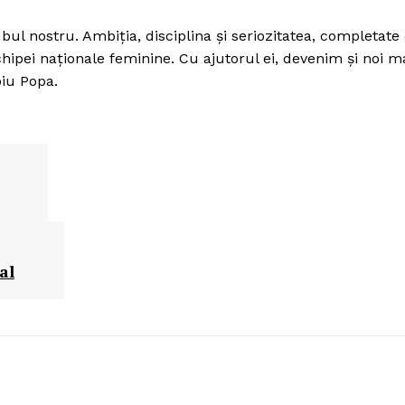
l nostru. Ambiţia, disciplina şi seriozitatea, completate
chipei naţionale feminine. Cu ajutorul ei, devenim şi noi m
iu Popa.
al