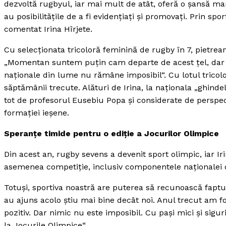
dezvoltă rugbyul, iar mai mult de atât, oferă o şansă mar
au posibilităţile de a fi evidenţiaţi şi promovaţi. Prin spo
comentat Irina Hîrjete.
Cu selecţionata tricoloră feminină de rugby în 7, pietrean
„Momentan suntem puţin cam departe de acest ţel, dar ob
naţionale din lume nu rămâne imposibil“. Cu lotul tricolor
săptămânii trecute. Alături de Irina, la naţionala „ghin
tot de profesorul Eusebiu Popa şi considerate de persp
formaţiei ieşene.
Speranţe timide pentru o ediţie a Jocurilor Olimpice
Din acest an, rugby sevens a devenit sport olimpic, iar Iri
asemenea competiţie, inclusiv componentele naţionalei 
Totuşi, sportiva noastră are puterea să recunoască faptu
au ajuns acolo ştiu mai bine decât noi. Anul trecut am fos
pozitiv. Dar nimic nu este imposibil. Cu paşi mici şi sig
la Jocurile Olimpice“.