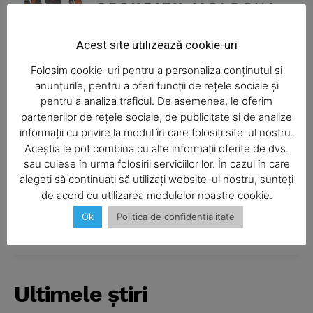
Acest site utilizează cookie-uri
Folosim cookie-uri pentru a personaliza conținutul și
anunțurile, pentru a oferi funcții de rețele sociale și
pentru a analiza traficul. De asemenea, le oferim
partenerilor de rețele sociale, de publicitate și de analize
informații cu privire la modul în care folosiți site-ul nostru.
Aceștia le pot combina cu alte informații oferite de dvs.
SUBSCRIBE NOW
sau culese în urma folosirii serviciilor lor. În cazul în care
alegeți să continuați să utilizați website-ul nostru, sunteți
de acord cu utilizarea modulelor noastre cookie.
Ok
Politica de confidentialitate
Company
About
Contact us
Ultimele ştiri
Subscription Plans