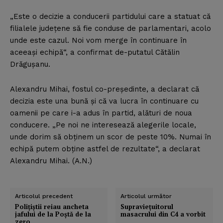
„Este o decizie a conducerii partidului care a statuat că
filialele judeţene să fie conduse de parlamentari, acolo
unde este cazul. Noi vom merge în continuare în
aceeaşi echipă“, a confirmat de-putatul Cătălin
Drăguşanu.
Alexandru Mihai, fostul co-preşedinte, a declarat că
decizia este una bună şi că va lucra în continuare cu
oamenii pe care i-a adus în partid, alături de noua
conducere. „Pe noi ne interesează alegerile locale,
unde dorim să obţinem un scor de peste 10%. Numai în
echipă putem obţine astfel de rezultate“, a declarat
Alexandru Mihai. (A.N.)
Articolul precedent
Articolul următor
Poliţiştii reiau ancheta
Supravieţuitorul
jafului de la Poştă de la
masacrului din C4 a vorbit
zero