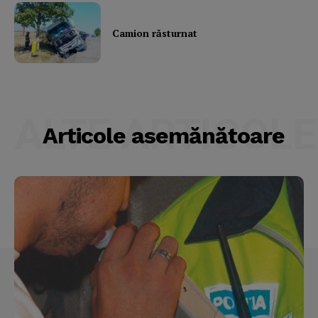
Camion răsturnat
ALTE ARTICOLE
Articole asemănătoare