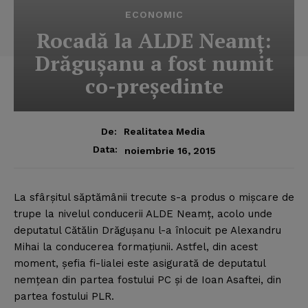
ECONOMIC
Rocadă la ALDE Neamţ:
Drăguşanu a fost numit
co-preşedinte
De:
Realitatea Media
Data:
noiembrie 16, 2015
La sfârşitul săptămânii trecute s-a produs o mişcare de
trupe la nivelul conducerii ALDE Neamţ, acolo unde
deputatul Cătălin Drăguşanu l-a înlocuit pe Alexandru
Mihai la conducerea formaţiunii. Astfel, din acest
moment, şefia fi-lialei este asigurată de deputatul
nemţean din partea fostului PC şi de Ioan Asaftei, din
partea fostului PLR.