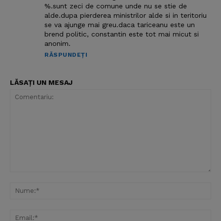
%.sunt zeci de comune unde nu se stie de
alde.dupa pierderea ministrilor alde si in teritoriu
se va ajunge mai greu.daca tariceanu este un
brend politic, constantin este tot mai micut si
anonim.
RĂSPUNDEȚI
LĂSAȚI UN MESAJ
Comentariu:
Nu
Ema