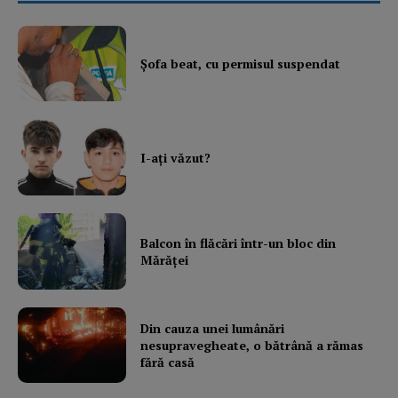
My account
Şofa beat, cu permisul suspendat
I-aţi văzut?
Balcon în flăcări într-un bloc din
Mărăţei
Din cauza unei lumânări
nesupravegheate, o bătrână a rămas
fără casă