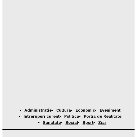
Administratie
Cultura
Economic
Eveniment
Intreruperi curent
Politica
Portia de Realitate
Sanatate
Social
Sport
Ziar