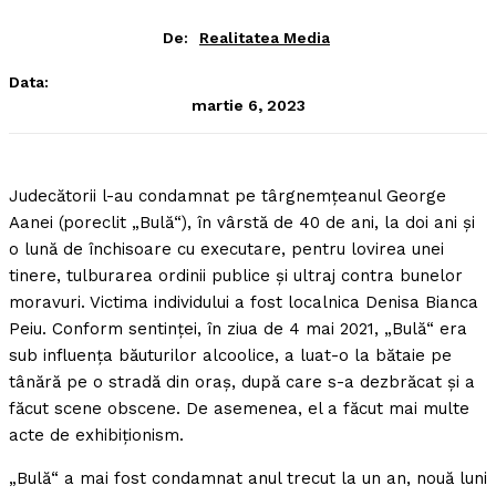
De:
Realitatea Media
Data:
martie 6, 2023
Judecătorii l-au condamnat pe târgnemţeanul George
Aanei (poreclit „Bulă“), în vârstă de 40 de ani, la doi ani şi
o lună de închisoare cu executare, pentru lovirea unei
tinere, tulburarea ordinii publice şi ultraj contra bunelor
moravuri.
Victima individului a fost localnica Denisa Bianca
Peiu. Conform sentinţei, în ziua de 4 mai 2021, „Bulă“ era
sub influenţa băuturilor alcoolice, a luat-o la bătaie pe
tânără pe o stradă din oraş, după care s-a dezbrăcat şi a
făcut scene obscene. De asemenea, el a făcut mai multe
acte de exhibiţionism.
„Bulă“ a mai fost condamnat anul trecut la un an, nouă luni