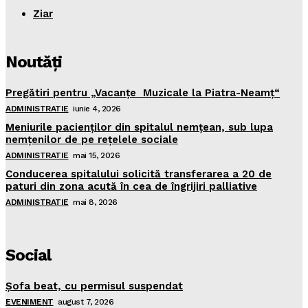
Ziar
Noutăţi
Pregătiri pentru „Vacanţe Muzicale la Piatra-Neamţ“
ADMINISTRATIE
iunie 4, 2026
Meniurile pacienţilor din spitalul nemţean, sub lupa
nemţenilor de pe reţelele sociale
ADMINISTRATIE
mai 15, 2026
Conducerea spitalului solicită transferarea a 20 de
paturi din zona acută în cea de îngrijiri palliative
ADMINISTRATIE
mai 8, 2026
Social
Şofa beat, cu permisul suspendat
EVENIMENT
august 7, 2026