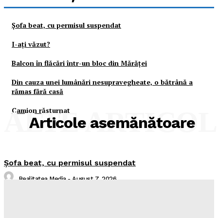
Şofa beat, cu permisul suspendat
I-aţi văzut?
Balcon în flăcări într-un bloc din Mărăţei
Din cauza unei lumânări nesupravegheate, o bătrână a
rămas fără casă
Camion răsturnat
ALTE ARTICO
Articole asemănătoare
Şofa beat, cu permisul suspendat
Realitatea Media
-
August 7, 2026
I-aţi văzut?